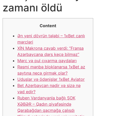
zamanı öldü
Content
Ən yeni dövrün tələbi – 1xBet canlı
mərcləri
XİN Makrona cavab verdi: “Fransa
Azərbaycana dərs keçə bilməz”
Mərc və pul çıxarma qaydaları
Rəsmi mənbə bloklanarsa 1xBet az
saytına necə girmək olar?
Uduşlar və ödənişlər 1xBet Aviator
Bet Azerbaycan nədir və sizə nə
vəd edir?
Ruben Vardanyanla bağlı ŞOK
XƏBƏR – Qadın qiyafəsində
Qarabağdan qaçmağa çalışdı