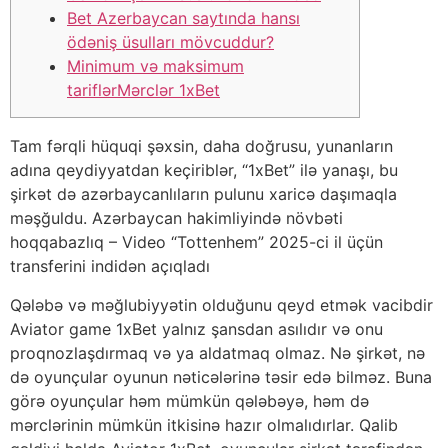
Bet Azerbaycan saytında hansı
ödəniş üsulları mövcuddur?
Minimum və maksimum
tariflərMərclər 1xBet
Tam fərqli hüquqi şəxsin, daha doğrusu, yunanların
adına qeydiyyatdan keçiriblər, “1xBet” ilə yanaşı, bu
şirkət də azərbaycanlıların pulunu xaricə daşımaqla
məşğuldu. Azərbaycan hakimliyində növbəti
hoqqabazlıq – Video “Tottenhem” 2025-ci il üçün
transferini indidən açıqladı
Qələbə və məğlubiyyətin olduğunu qeyd etmək vacibdir
Aviator game 1xBet yalnız şansdan asılıdır və onu
proqnozlaşdırmaq və ya aldatmaq olmaz. Nə şirkət, nə
də oyunçular oyunun nəticələrinə təsir edə bilməz. Buna
görə oyunçular həm mümkün qələbəyə, həm də
mərclərinin mümkün itkisinə hazır olmalıdırlar. Qalib