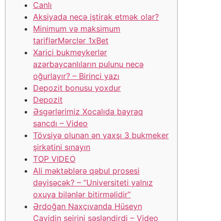
Canlı
Aksiyada necə iştirak etmək olar?
Minimum və maksimum
tariflərMərclər 1xBet
Xarici bukmeykerlər
azərbaycanlıların pulunu necə
oğurlayır? – Birinci yazı
Depozit bonusu yoxdur
Depozit
Əsgərlərimiz Xocalıda bayraq
sancdı – Video
Tövsiyə olunan ən yaxşı 3 bukmeker
şirkətini sınayın
TOP VIDEO
Ali məktəblərə qəbul prosesi
dəyişəcək? – “Universiteti yalnız
oxuya bilənlər bitirməlidir”
Ərdoğan Naxçıvanda Hüseyn
Cavidin şeirini səsləndirdi – Video