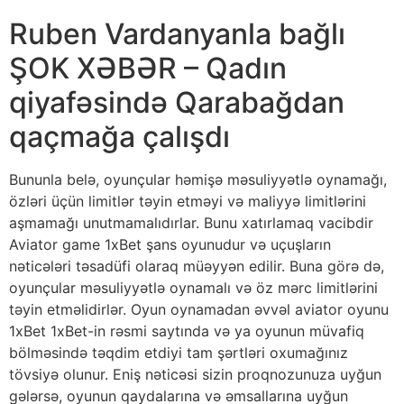
Ruben Vardanyanla bağlı
ŞOK XƏBƏR – Qadın
qiyafəsində Qarabağdan
qaçmağa çalışdı
Bununla belə, oyunçular həmişə məsuliyyətlə oynamağı,
özləri üçün limitlər təyin etməyi və maliyyə limitlərini
aşmamağı unutmamalıdırlar. Bunu xatırlamaq vacibdir
Aviator game 1xBet şans oyunudur və uçuşların
nəticələri təsadüfi olaraq müəyyən edilir. Buna görə də,
oyunçular məsuliyyətlə oynamalı və öz mərc limitlərini
təyin etməlidirlər. Oyun oynamadan əvvəl aviator oyunu
1xBet 1xBet-in rəsmi saytında və ya oyunun müvafiq
bölməsində təqdim etdiyi tam şərtləri oxumağınız
tövsiyə olunur. Eniş nəticəsi sizin proqnozunuza uyğun
gələrsə, oyunun qaydalarına və əmsallarına uyğun