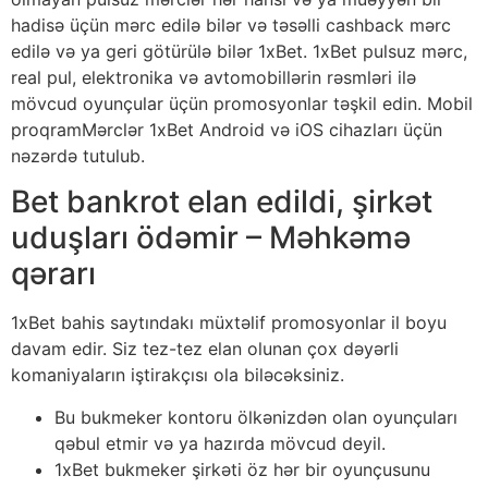
hadisə üçün mərc edilə bilər və təsəlli cashback mərc
edilə və ya geri götürülə bilər 1xBet. 1xBet pulsuz mərc,
real pul, elektronika və avtomobillərin rəsmləri ilə
mövcud oyunçular üçün promosyonlar təşkil edin. Mobil
proqramMərclər 1xBet Android və iOS cihazları üçün
nəzərdə tutulub.
Bet bankrot elan edildi, şirkət
uduşları ödəmir – Məhkəmə
qərarı
1xBet bahis saytındakı müxtəlif promosyonlar il boyu
davam edir. Siz tez-tez elan olunan çox dəyərli
komaniyaların iştirakçısı ola biləcəksiniz.
Bu bukmeker kontoru ölkənizdən olan oyunçuları
qəbul etmir və ya hazırda mövcud deyil.
1xBet bukmeker şirkəti öz hər bir oyunçusunu