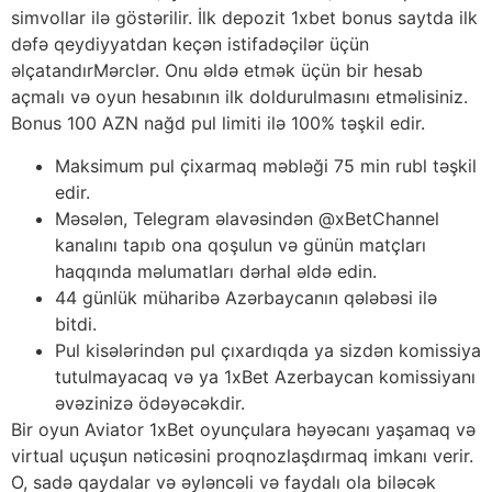
simvollar ilə göstərilir. İlk depozit 1xbet bonus saytda ilk
dəfə qeydiyyatdan keçən istifadəçilər üçün
əlçatandırMərclər. Onu əldə etmək üçün bir hesab
açmalı və oyun hesabının ilk doldurulmasını etməlisiniz.
Bonus 100 AZN nağd pul limiti ilə 100% təşkil edir.
Maksimum pul çixarmaq məbləği 75 min rubl təşkil
edir.
Məsələn, Telegram əlavəsindən @xBetChannel
kanalını tapıb ona qoşulun və günün matçları
haqqında məlumatları dərhal əldə edin.
44 günlük müharibə Azərbaycanın qələbəsi ilə
bitdi.
Pul kisələrindən pul çıxardıqda ya sizdən komissiya
tutulmayacaq və ya 1xBet Azerbaycan komissiyanı
əvəzinizə ödəyəcəkdir.
Bir oyun Aviator 1xBet oyunçulara həyəcanı yaşamaq və
virtual uçuşun nəticəsini proqnozlaşdırmaq imkanı verir.
O, sadə qaydalar və əyləncəli və faydalı ola biləcək