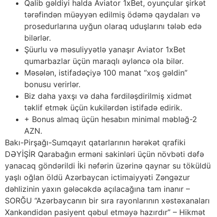
Qalib gəldiyi halda Aviator 1xBet, oyunçular şirkət
tərəfindən müəyyən edilmiş ödəmə qaydaları və
prosedurlarına uyğun olaraq uduşlarını tələb edə
bilərlər.
Şüurlu və məsuliyyətlə yanaşır Aviator 1xBet
qumarbazlar üçün maraqlı əyləncə ola bilər.
Məsələn, istifadəçiyə 100 manat “xoş gəldin”
bonusu verirlər.
Biz daha yaxşı və daha fərdiləşdirilmiş xidmət
təklif etmək üçün kukilərdən istifadə edirik.
+ Bonus almaq üçün hesabın minimal məbləğ-2
AZN.
Bakı-Pirşağı-Sumqayıt qatarlarının hərəkət qrafiki
DƏYİŞİR Qarabağın erməni sakinləri üçün növbəti dəfə
yanacaq göndərildi İki nəfərin üzərinə qaynar su töküldü
yaşlı oğlan öldü Azərbaycan ictimaiyyəti Zəngəzur
dəhlizinin yaxın gələcəkdə açılacağına tam inanır –
SORĞU “Azərbaycanın bir sıra rayonlarının xəstəxanaları
Xankəndidən pasiyent qəbul etməyə hazırdır” – Hikmət