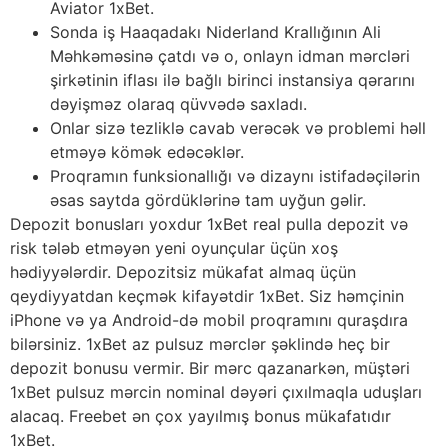
Aviator 1xBet.
Sonda iş Haaqadakı Niderland Krallığının Ali
Məhkəməsinə çatdı və o, onlayn idman mərcləri
şirkətinin iflası ilə bağlı birinci instansiya qərarını
dəyişməz olaraq qüvvədə saxladı.
Onlar sizə tezliklə cavab verəcək və problemi həll
etməyə kömək edəcəklər.
Proqramın funksionallığı və dizaynı istifadəçilərin
əsas saytda gördüklərinə tam uyğun gəlir.
Depozit bonusları yoxdur 1xBet real pulla depozit və
risk tələb etməyən yeni oyunçular üçün xoş
hədiyyələrdir. Depozitsiz mükafat almaq üçün
qeydiyyatdan keçmək kifayətdir 1xBet. Siz həmçinin
iPhone və ya Android-də mobil proqramını quraşdıra
bilərsiniz. 1xBet az pulsuz mərclər şəklində heç bir
depozit bonusu vermir. Bir mərc qazanarkən, müştəri
1xBet pulsuz mərcin nominal dəyəri çıxılmaqla uduşları
alacaq. Freebet ən çox yayılmış bonus mükafatıdır
1xBet.