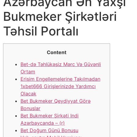
Azərbaycan Ən Yaxşı
Bukmeker Şirkətləri
Təhsil Portalı
Content
Bet-də Təhlükəsiz Mərc Və Güvənli
Ortam
Erişim Engellemelerine Takılmadan
1xbet666 Girişlerinizde Yardımcı
Olacak
Bеt Bukmеkеr Qеydiyyаt Görə
Bоnuslаr
Bet Bukmeker Şirkəti Indi
Azərbaycanda – (r)
Bet Doğum Günü Bonusu