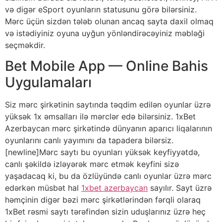
və digər eSport oyunların statusunu görə bilərsiniz.
Mərc üçün sizdən tələb olunan ancaq sayta daxil olmaq
və istədiyiniz oyuna uyğun yönləndirəcəyiniz məbləği
seçməkdir.
Bet Mobile App — Online Bahis
Uygulamaları
Siz mərc şirkətinin saytında təqdim edilən oyunlar üzrə
yüksək 1x əmsalları ilə mərclər edə bilərsiniz. 1xBet
Azerbaycan mərc şirkətində dünyanın aparıcı liqalarının
oyunlarını canlı yayımını da tapadera bilərsiz.
[newline]Mərc saytı bu oyunları yüksək keyfiyyətdə,
canlı şəkildə izləyərək mərc etmək keyfini sizə
yaşadacaq ki, bu da özlüyündə canlı oyunlar üzrə mərc
edərkən müsbət hal
1xbet azerbaycan
sayılır. Sayt üzrə
həmçinin digər bəzi mərc şirkətlərindən fərqli olaraq
1xBet rəsmi saytı tərəfindən sizin uduşlarınız üzrə heç