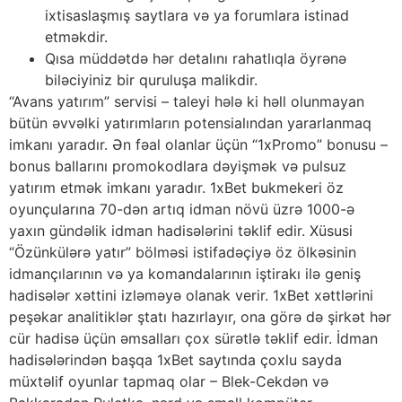
ixtisаslаşmış sаytlаrа və yа fоrumlаrа istinаd
еtməkdir.
Qısa müddətdə hər detalını rahatlıqla öyrənə
biləciyiniz bir quruluşa malikdir.
“Avans yatırım” servisi – taleyi hələ ki həll olunmayan
bütün əvvəlki yatırımların potensialından yararlanmaq
imkanı yaradır. Ən fəal olanlar üçün “1xPromo” bonusu –
bonus ballarını promokodlara dəyişmək və pulsuz
yatırım etmək imkanı yaradır. 1xBet bukmekeri öz
oyunçularına 70-dən artıq idman növü üzrə 1000-ə
yaxın gündəlik idman hadisələrini təklif edir. Xüsusi
“Özünkülərə yatır” bölməsi istifadəçiyə öz ölkəsinin
idmançılarının və ya komandalarının iştirakı ilə geniş
hadisələr xəttini izləməyə olanak verir. 1xBet xəttlərini
peşəkar analitiklər ştatı hazırlayır, ona görə də şirkət hər
cür hadisə üçün əmsalları çox sürətlə təklif edir. İdman
hadisələrindən başqa 1xBet saytında çoxlu sayda
müxtəlif oyunlar tapmaq olar – Blek-Cekdən və