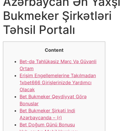
Azərbaycan Ən Yaxşı
Bukmeker Şirkətləri
Təhsil Portalı
Content
Bet-də Təhlükəsiz Mərc Və Güvənli
Ortam
Erişim Engellemelerine Takılmadan
1xbet666 Girişlerinizde Yardımcı
Olacak
Bеt Bukmеkеr Qеydiyyаt Görə
Bоnuslаr
Bet Bukmeker Şirkəti Indi
Azərbaycanda – (r)
Bet Doğum Günü Bonusu