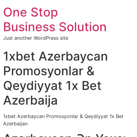
One Stop
Business Solution
Just another WordPress site
1xbet Azerbaycan
Promosyonlar &
Qeydiyyat 1x Bet
Azerbaija
1xbet Azerbaycan Promosyonlar & Qeydiyyat 1x Bet
Azerbaijan