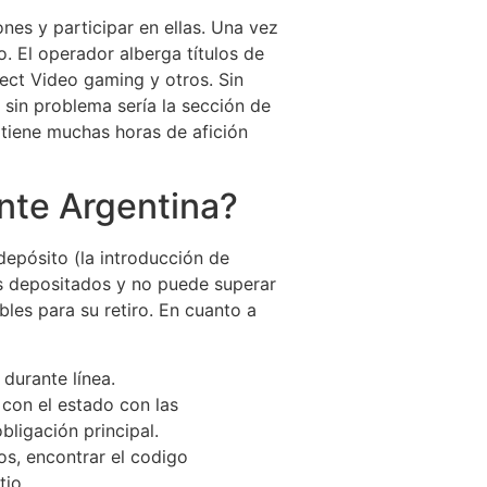
nes y participar en ellas. Una vez
. El operador alberga títulos de
ect Video gaming y otros. Sin
 sin problema sería la sección de
tiene muchas horas de afición
nte Argentina?
depósito (la introducción de
s depositados y no puede superar
bles para su retiro. En cuanto a
durante línea.
 con el estado con las
ligación principal.
os, encontrar el codigo
tio.