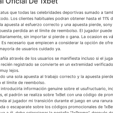
 Oficial De 1xbet
status que todas las celebridades deportivas sumado a tam
odo. Los clientes habituales podran obtener hasta el 11% de
a apuesta al esfuerzo correcto y una apuesta pierde, sony
apuesta perdida an el límite de reembolso. El jugador pued
iariamente, sin importar si pierde o gana. La ocasion es vá
. Es necesario que empiecen a considerar la opción de ofre
 mayoría de usuarios cuidado ya.
ía através de los usuarios se manifiesta incluso si el juga
recién registrado se convierte en un extremidad verificado
muy lejos.
ado una sola apuesta al trabajo correcto y la apuesta pierde
n el límite de reembolso.
introducirla información genuine sobre el usufructuario, i
es, el padrón se realiza sobre 1xBet con una código de pro
da al jugador mi transición durante el juego en una ranur
nda o escaparate sobre los códigos promocionales de 1xBet 
 va a él, debe seleccionar la pestaña “1xPromo”, después de 