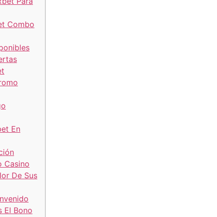
xbet Para
et Combo
ponibles
ertas
et
Promo
go
bet En
ción
o Casino
lor De Sus
envenido
 El Bono