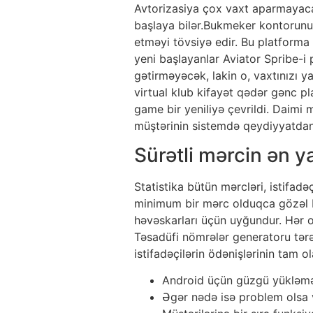
Avtorizasiya çox vaxt aparmayac
başlaya bilər.Bukmeker kontorunu
etməyi tövsiyə edir. Bu platforma
yeni başlayanlar Aviator Spribe-i
gətirməyəcək, lakin o, vaxtınızı 
virtual klub kifayət qədər gənc p
game bir yeniliyə çevrildi. Daimi 
müştərinin sistemdə qeydiyyatda
Sürətli mərcin ən y
Statistika bütün mərcləri, istifadə
minimum bir mərc olduqca gözəl bir
həvəskarları üçün uyğundur. Hər 
Təsadüfi nömrələr generatoru tərə
istifadəçilərin ödənişlərinin tam 
Android üçün güzgü yükləmə ə
Əgər nədə isə problem olsa 