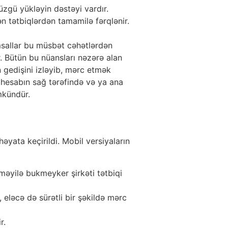
üzgü yükləyin dəstəyi vardır.
ən tətbiqlərdən tamamilə fərqlənir.
msallar bu müsbət cəhətlərdən
. Bütün bu nüansları nəzərə alan
 gedişini izləyib, mərc etmək
s hesabın sağ tərəfində və ya ana
mkündür.
həyata keçirildi. Mobil versiyaların
məyilə bukmeyker şirkəti tətbiqi
eləcə də sürətli bir şəkildə mərc
r.