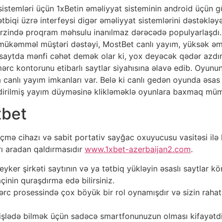
sistemləri üçün 1xBetin əməliyyat sisteminin android üçün g
tbiqi üzrə interfeysi digər əməliyyat sistemlərini dəstəkləy
rzində proqram məhsulu inanılmaz dərəcədə populyarlaşdı.
, mükəmməl müştəri dəstəyi, MostBet canlı yayım, yüksək ə
saytda mənfi cəhət demək olar ki, yox deyəcək qədər azdır
c kontorunu etibarlı saytlar siyahısına əlavə edib. Oyunun
a canlı yayım imkanları var. Belə ki canlı gedən oyunda əsa
əşdirilmiş yayım düyməsinə klikləməklə oyunlara baxmaq mü
tbet
 ölçmə cihazı və sabit portativ sayğac oxuyucusu vasitəsi ilə 
rı aradan qaldırmasıdır
www.1xbet-azerbaijan2.com
.
ker şirkəti saytının və ya tətbiq yükləyin əsaslı saytlar kö
çinin quraşdırma edə bilirsiniz.
rc prosessində çox böyük bir rol oynamışdır və sizin rahat, 
 işlədə bilmək üçün sadəcə smartfonunuzun olması kifayətdi