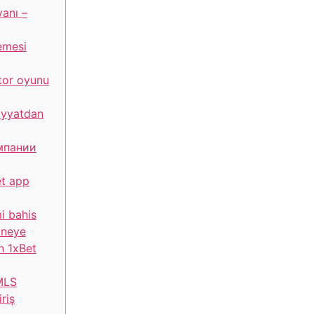
vanı –
emesi
tor oyunu
iyyatdan
мпании
et app
i bahis
aneye
n 1xBet
MLS
riş