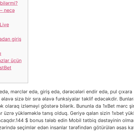
bilərmi?
– necə
Live
dan giriş
ı
azlar üçün
stBet
 edə, mərclər edə, giriş edə, dərəcələri endir edə, pul çıxara 
əlavə sizə bir sıra əlavə funksiyalar təklif edəcəkdir. Bunl
ək olaraq izləməyi göstərə bilərik. Bununla da 1xBet mərc ş
 üzrə yükləməklə tanış olduq. Geriyə qalan sizin 1xbet yük
aqdır.144 $ bonus tələb edin Mobil tətbiq dəstəyinin olmas
ərində seçimlər edən insanlar tərəfindən götürülən əsas kat