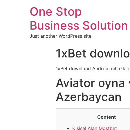
One Stop
Business Solution
Just another WordPress site
1xBet downlo
1xBet download Android cihazlard
Aviator oyna 
Azerbaycan
Content
Kişisel Alan Mostbet