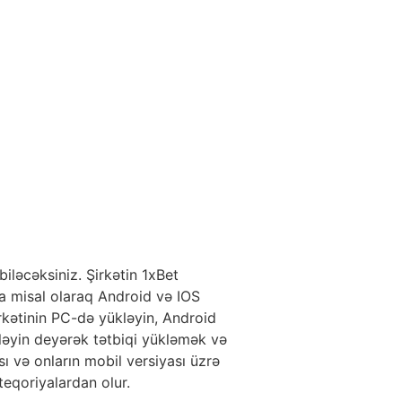
biləcəksiniz. Şirkətin 1xBet
ara misal olaraq Android və IOS
irkətinin PC-də yükləyin, Android
ləyin deyərək tətbiqi yükləmək və
ı və onların mobil versiyası üzrə
eqoriyalardan olur.