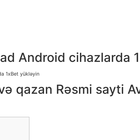
ad Android cihazlarda 1
a 1xBet yükləyin
və qazan Rəsmi sayti Av