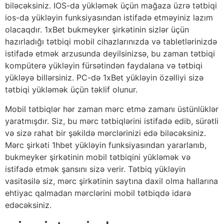
biləcəksiniz. IOS-da yükləmək üçün mağaza üzrə tətbiqi
ios-da yükləyin funksiyasından istifadə etməyiniz lazım
olacaqdır. 1xBet bukmeyker şirkətinin sizlər üçün
hazırladığı tətbiqi mobil cihazlarınızda və tabletlərinizdə
istifadə etmək arzusunda deyilsinizsə, bu zaman tətbiqi
kompüterə yükləyin fürsətindən faydalana və tətbiqi
yükləyə billərsiniz. PC-də 1xBet yükləyin özəlliyi sizə
tətbiqi yükləmək üçün təklif olunur.
Mobil tətbiqlər hər zaman mərc etmə zamanı üstünlüklər
yaratmışdır. Siz, bu mərc tətbiqlərini istifadə edib, sürətli
və sizə rahat bir şəkildə mərclərinizi edə biləcəksiniz.
Mərc şirkəti 1hbet yükləyin funksiyasından yararlanıb,
bukmeyker şirkətinin mobil tətbiqini yükləmək və
istifadə etmək şansını sizə verir. Tətbiq yükləyin
vasitəsilə siz, mərc şirkətinin saytına daxil olma hallarına
ehtiyac qalmadan mərclərini mobil tətbiqdə idarə
edəcəksiniz.