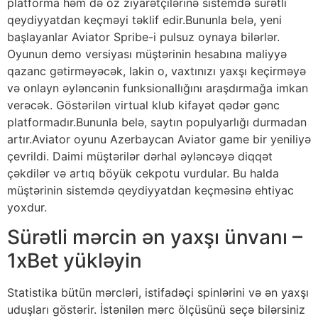
platforma həm də öz ziyarətçilərinə sistemdə sürətli
qeydiyyatdan keçməyi təklif edir.Bununla belə, yeni
başlayanlar Aviator Spribe-i pulsuz oynaya bilərlər.
Oyunun demo versiyası müştərinin hesabına maliyyə
qazanc gətirməyəcək, lakin o, vaxtınızı yaxşı keçirməyə
və onlayn əyləncənin funksionallığını araşdırmağa imkan
verəcək. Göstərilən virtual klub kifayət qədər gənc
platformadır.Bununla belə, saytın populyarlığı durmadan
artır.Aviator oyunu Azerbaycan Aviator game bir yeniliyə
çevrildi. Daimi müştərilər dərhal əyləncəyə diqqət
çəkdilər və artıq böyük cekpotu vurdular. Bu halda
müştərinin sistemdə qeydiyyatdan keçməsinə ehtiyac
yoxdur.
Sürətli mərcin ən yaxşı ünvanı –
1xBet yükləyin
Statistika bütün mərcləri, istifadəçi spinlərini və ən yaxşı
uduşları göstərir. İstənilən mərc ölçüsünü seçə bilərsiniz