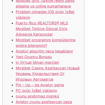
Mostbet giriş Türkiye resmi bahis
sitesine ve online kumarhaneye
Problem olmadan iOS üçün 1xBet
yükləyin
Puerto Rico REALTORS® MLS
Mostbet Türkiye Güncel Giriş
Adresiyle Karşınızda!
Mostbet proqramını kompüterimə
endirə bilərəmmi?
Aviator alqoritm necə hesablanır
Yeni Oyuncu Bonusu
in Virtual İdman mərcləri
Mostbet Casino Azerbaycan Новый
Уровень Удовольствия От
Игровых Автоматов
Pin – Up – da Aviator game
PC üçün 1xBet yükləyin
oyunu sındırmaq mümkü
Aviator oyunu azerbaycan qəza