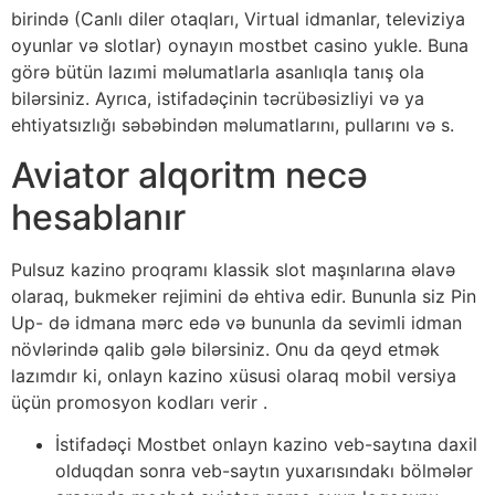
birində (Canlı diler otaqları, Virtual idmanlar, televiziya
oyunlar və slotlar) oynayın mostbet casino yukle. Buna
görə bütün lazımi məlumatlarla asanlıqla tanış ola
bilərsiniz. Ayrıca, istifadəçinin təcrübəsizliyi və ya
ehtiyatsızlığı səbəbindən məlumatlarını, pullarını və s.
Aviator alqoritm necə
hesablanır
Pulsuz kazino proqramı klassik slot maşınlarına əlavə
olaraq, bukmeker rejimini də ehtiva edir. Bununla siz Pin
Up- də idmana mərc edə və bununla da sevimli idman
növlərində qalib gələ bilərsiniz. Onu da qeyd etmək
lazımdır ki, onlayn kazino xüsusi olaraq mobil versiya
üçün promosyon kodları verir .
İstifadəçi Mostbet onlayn kazino veb-saytına daxil
olduqdan sonra veb-saytın yuxarısındakı bölmələr