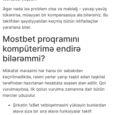
Əgər nədə isə problem olsa və məbləğ – yavaş-yavüş
tükənirsə, müəyyən bir kompensasiya ala bilərsiniz. Bu
təklifdən qeydiyyatdan keçmiş bütün istifadəçilər
yararlana bilər.
Mostbet proqramını
kompüterimə endirə
bilərəmmi?
Mükafat mərasimi hər hansı bir səbəbdən
keçirilmədikdə, rəsmi yerlər yarışı təşkil edən təşkilat
tərəfindən hazırlanan hesabata əsasən elan edilir. Qol
vurulmayıbsa, ilk qolun vurulma zamanına dair bütün
mərclər uduzulur.
Şirkətin 1xBet tətbiqetməsini yükləyin bunlardan
əlavə sizə bir sıra əlavə funksiyalar təklif