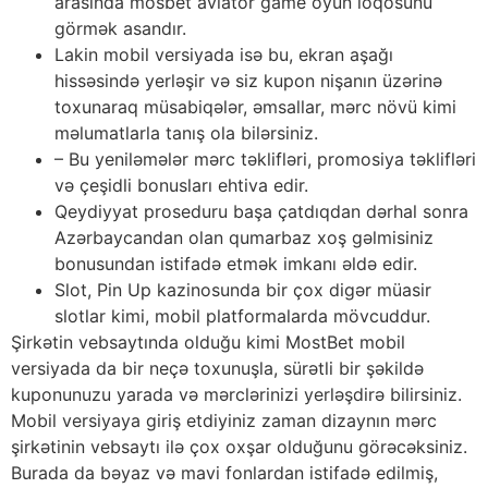
arasında mosbet aviator game oyun loqosunu
görmək asandır.
Lakin mobil versiyada isə bu, ekran aşağı
hissəsində yerləşir və siz kupon nişanın üzərinə
toxunaraq müsabiqələr, əmsallar, mərc növü kimi
məlumatlarla tanış ola bilərsiniz.
– Bu yeniləmələr mərc təklifləri, promosiya təklifləri
və çeşidli bonusları ehtiva edir.
Qeydiyyat proseduru başa çatdıqdan dərhal sonra
Azərbaycandan olan qumarbaz xoş gəlmisiniz
bonusundan istifadə etmək imkanı əldə edir.
Slot, Pin Up kazinosunda bir çox digər müasir
slotlar kimi, mobil platformalarda mövcuddur.
Şirkətin vebsaytında olduğu kimi MostBet mobil
versiyada da bir neçə toxunuşla, sürətli bir şəkildə
kuponunuzu yarada və mərclərinizi yerləşdirə bilirsiniz.
Mobil versiyaya giriş etdiyiniz zaman dizaynın mərc
şirkətinin vebsaytı ilə çox oxşar olduğunu görəcəksiniz.
Burada da bəyaz və mavi fonlardan istifadə edilmiş,