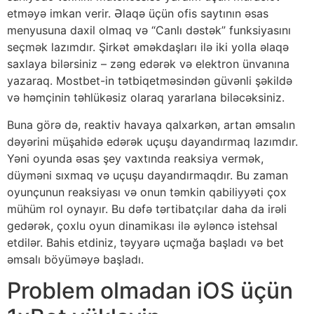
etməyə imkan verir. Əlaqə üçün ofis saytının əsas
menyusuna daxil olmaq və “Canlı dəstək” funksiyasını
seçmək lazımdır. Şirkət əməkdaşları ilə iki yolla əlaqə
saxlaya bilərsiniz – zəng edərək və elektron ünvanına
yazaraq. Mostbet-in tətbiqetməsindən güvənli şəkildə
və həmçinin təhlükəsiz olaraq yararlana biləcəksiniz.
Buna görə də, reaktiv havaya qalxarkən, artan əmsalın
dəyərini müşahidə edərək uçuşu dayandırmaq lazımdır.
Yəni oyunda əsas şey vaxtında reaksiya vermək,
düyməni sıxmaq və uçuşu dayandırmaqdır. Bu zaman
oyunçunun reaksiyası və onun təmkin qabiliyyəti çox
mühüm rol oynayır. Bu dəfə tərtibatçılar daha da irəli
gedərək, çoxlu oyun dinamikası ilə əyləncə istehsal
etdilər. Bahis etdiniz, təyyarə uçmağa başladı və bet
əmsalı böyüməyə başladı.
Problem olmadan iOS üçün