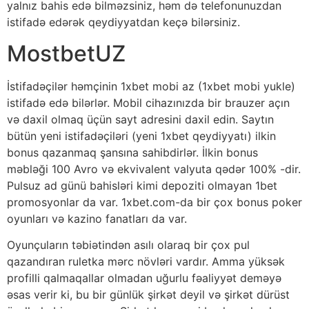
yalnız bahis edə bilməzsiniz, həm də telefonunuzdan
istifadə edərək qeydiyyatdan keçə bilərsiniz.
MostbetUZ
İstifadəçilər həmçinin 1xbet mobi az (1xbet mobi yukle)
istifadə edə bilərlər. Mobil cihazınızda bir brauzer açın
və daxil olmaq üçün sayt adresini daxil edin. Saytın
bütün yeni istifadəçiləri (yeni 1xbet qeydiyyatı) ilkin
bonus qazanmaq şansına sahibdirlər. İlkin bonus
məbləği 100 Avro və ekvivalent valyuta qədər 100% -dir.
Pulsuz ad günü bahisləri kimi depoziti olmayan 1bet
promosyonlar da var. 1xbet.com-da bir çox bonus poker
oyunları və kazino fanatları da var.
Oyunçuların təbiətindən asılı olaraq bir çox pul
qazandıran ruletka mərc növləri vardır. Amma yüksək
profilli qalmaqallar olmadan uğurlu fəaliyyət deməyə
əsas verir ki, bu bir günlük şirkət deyil və şirkət dürüst