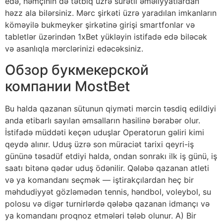
edə, həmçinin də tətbiq üzrə sürətli əməliyyatlardan
həzz ala bilərsiniz. Mərc şirkəti üzrə yaradılan imkanların
köməyilə bukmeyker şirkətinə girişi smartfonlar və
tabletlər üzərindən 1xBet yükləyin istifadə edə biləcək
və asanlıqla mərclərinizi edəcəksiniz.
Обзор букмекерской
компании MostBet
Bu halda qazanan sütunun qiyməti mərcin təsdiq edildiyi
anda etibarlı sayılan əmsalların hasilinə bərabər olur.
İstifadə müddəti keçən uduşlar Operatorun gəliri kimi
qeydə alınır. Uduş üzrə son müraciət tarixi qeyri-iş
gününə təsadüf etdiyi halda, ondan sonrakı ilk iş günü, iş
saatı bitənə qədər uduş ödənilir. Qələbə qazanan atleti
və ya komandanı seçmək — iştirakçılardan heç bir
məhdudiyyət gözləmədən tennis, həndbol, voleybol, su
polosu və digər turnirlərdə qələbə qazanan idmançı və
ya komandanı proqnoz etmələri tələb olunur. A) Bir