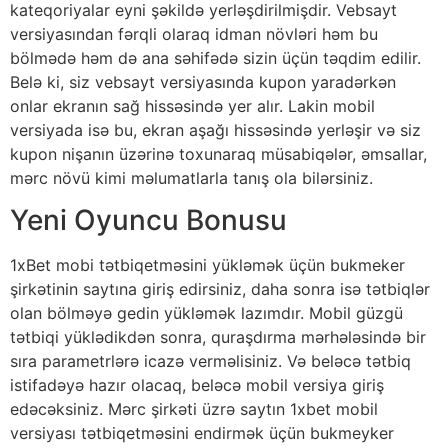
kateqoriyalar eyni şəkildə yerləşdirilmişdir. Vebsayt
versiyasından fərqli olaraq idman növləri həm bu
bölmədə həm də ana səhifədə sizin üçün təqdim edilir.
Belə ki, siz vebsayt versiyasında kupon yaradərkən
onlar ekranın sağ hissəsində yer alır. Lakin mobil
versiyada isə bu, ekran aşağı hissəsində yerləşir və siz
kupon nişanın üzərinə toxunaraq müsabiqələr, əmsallar,
mərc növü kimi məlumatlarla tanış ola bilərsiniz.
Yeni Oyuncu Bonusu
1xBet mobi tətbiqetməsini yükləmək üçün bukmeker
şirkətinin saytına giriş edirsiniz, daha sonra isə tətbiqlər
olan bölməyə gedin yükləmək lazımdır. Mobil güzgü
tətbiqi yüklədikdən sonra, quraşdırma mərhələsində bir
sıra parametrlərə icazə verməlisiniz. Və beləcə tətbiq
istifadəyə hazır olacaq, beləcə mobil versiya giriş
edəcəksiniz. Mərc şirkəti üzrə saytın 1xbet mobil
versiyası tətbiqetməsini endirmək üçün bukmeyker