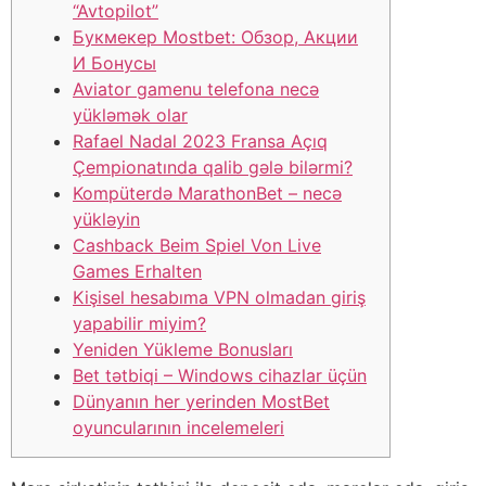
“Avtopilot”
Букмекер Mostbet: Обзор, Акции
И Бонусы
Aviator gamenu telefona necə
yükləmək olar
Rafael Nadal 2023 Fransa Açıq
Çempionatında qalib gələ bilərmi?
Kompüterdə MarathonBet – necə
yükləyin
Cashback Beim Spiel Von Live
Games Erhalten
Kişisel hesabıma VPN olmadan giriş
yapabilir miyim?
Yeniden Yükleme Bonusları
Bet tətbiqi – Windows cihazlar üçün
Dünyanın her yerinden MostBet
oyuncularının incelemeleri