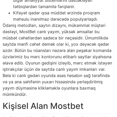
digər əməliyyat sistemlərini dəstəkləyən
tətbiqlərdən tamamilə fərqlənir.
Kifayət qədər qısa müddət ərzində proqram
məhsulu inanılmaz dərəcədə populyarlaşdı.
Ödəniş metodları, saytın dizaynı, mükəmməl müştəri
dəstəyi, MostBet canlı yayım, yüksək əmsallar bu
müsbət cəhətlərdən sadəcə bir neçəsidir. Ümumilikdə
saytda mənfi cəhət demək olar ki, yox deyəcək qədər
azdır. Bütün bu nüansları nəzərə alan peşəkar komanda
üzvlərimiz bu mərc kontorunu etibarlı saytlar siyahısına
əlavə edib. Oyunun gedişini izləyib, mərc etmək istəyən
iştirakçılar üçün də saytda canlı yayım imkanları var.
Belə ki canlı gedən oyunda əsas hesabın sağ tərəfində
və ya ana səhifənin yuxarı hissəsində yerləşdirilmiş
yayım düyməsinə klikləməklə oyunlara baxmaq
mümkündür.
Kişisel Alan Mostbet