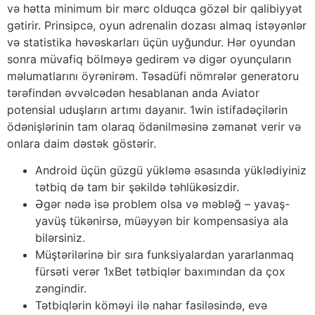
və hətta minimum bir mərc olduqca gözəl bir qalibiyyət
gətirir. Prinsipcə, oyun adrenalin dozası almaq istəyənlər
və statistika həvəskarları üçün uyğundur. Hər oyundan
sonra müvafiq bölməyə gedirəm və digər oyunçuların
məlumatlarını öyrənirəm. Təsadüfi nömrələr generatoru
tərəfindən əvvəlcədən hesablanan anda Aviator
potensial uduşların artımı dayanır. 1win istifadəçilərin
ödənişlərinin tam olaraq ödənilməsinə zəmanət verir və
onlara daim dəstək göstərir.
Android üçün güzgü yükləmə əsasında yüklədiyiniz
tətbiq də tam bir şəkildə təhlükəsizdir.
Əgər nədə isə problem olsa və məbləğ – yavaş-
yavüş tükənirsə, müəyyən bir kompensasiya ala
bilərsiniz.
Müştərilərinə bir sıra funksiyalardan yararlanmaq
fürsəti verər 1xBet tətbiqlər baxımından da çox
zəngindir.
Tətbiqlərin köməyi ilə nahar fasiləsində, evə