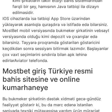
kimi şirkətlərin təklif etdiyi bahis sistemlərindən
fərqli bir şey, hamısının Java tətbiqi ilə dizayn
edilməsidir.
IOS cihazlarda isə tətbiqi App Store üzərindən
yükləyərək asanlıqla quraşdıra və istifadə edə bilərsiniz.
MostBet mobil versiyasında bukmeker şirkətinin vebsayt
versiyasında olduğu kimi depozit və çıxarışlar edə
bilərsiniz. Təyyarə proqramda göstərilən göstəricini
keçdikdən sonra sessiyanı bitirmək lazımdır. Başlayanlar
çox vaxt seçimlərini sındırıla bilən apk lehinə
edirlərAviator telefonda.
Mostbet giriş Türkiye resmi
bahis sitesine ve online
kumarhaneye
Bu bukmeker şirkətinin dəstək xidməti gecə-gündüz
fəaliyyət göstərir ki, bu da mərc edənə istənilən
saniyədə texniki mütəxəssisə yardım üçün müraciət