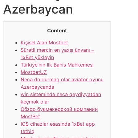
Azerbaycan
Content
Kişisel Alan Mostbet
Sürətli mərcin ən yaxşı ünvanı –
1xBet yükləyin
Türkiye’nin Ilk Bahis Mahkemesi
MostbetUZ
Necə doldurmaq olar aviator oyunu
Azərbaycanda
win sistemində necə qeydiyyatdan
keçmək olar
Обзор букмекерской компании
MostBet
IOS cihazlar əsasında 1xBet app
tətbiq