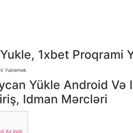
 Yukle, 1xbet Proqrami
ami Yuklemek
ycan Yükle Android Və 
riş, Idman Mərcləri
l Az Indir