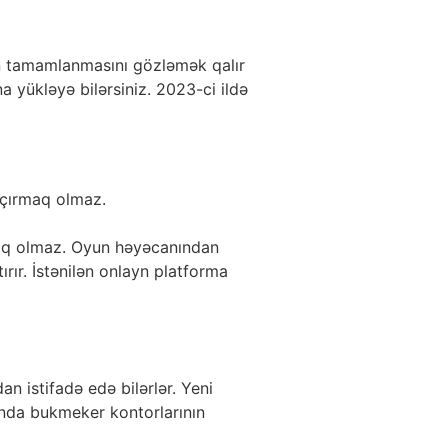
un tamamlanmasını gözləmək qalır
a yükləyə bilərsiniz. 2023-ci ildə
açırmaq olmaz.
maq olmaz. Oyun həyəcanından
ırır. İstənilən onlayn platforma
 istifadə edə bilərlər. Yeni
canda bukmeker kontorlarının