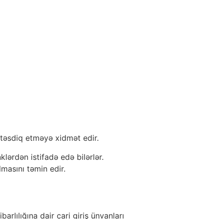
 təsdiq etməyə xidmət edir.
lərdən istifadə edə bilərlər.
masını təmin edir.
rlılığına dair cari giriş ünvanları