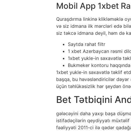
Mobil App 1xbet R
Quraşdırma linkinə klikləməklə o
və siz idmana ilk mərcləri edə bil
siz təkcə idmana deyil, həm də ka
Saytda rahat filtr
1 xbet Azerbaycan rəsmi dil
1xbet yukle-in səxavətlə tək
Bukmeker kontoru haqqında 
1xbet yukle-in səxavətlə təklif 
başqa, bu həvəsləndiricilər dəyər ə
üçün təhlükəsizlik hər şeydən önəm
Bet Tətbiqini A
gələcəyini daha yaxşı başa düşmək
istifadəçilərin qeydiyyatı müxtəli
fəaliyyəti 2011-ci ilə qədər qadağ