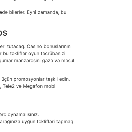
edə bilərlər. Eyni zamanda, bu
os
ri tutacaq. Casino bonuslarının
 bu təkliflər oyun təcrübənizi
yn qumar mənzərəsini gəzə və məsul
r üçün promosyonlar təşkil edin.
TS, Tele2 və Megafon mobil
c oynamalısınız.
arağınıza uyğun təklifləri tapmaq