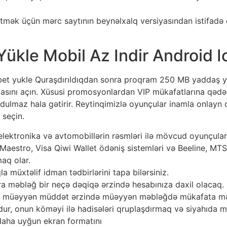
mək üçün mərc saytının beynəlxalq versiyasından istifadə 
ükle Mobil Az Indir Android I
et yukle Quraşdırıldıqdan sonra proqram 250 MB yaddaş ye
yasını açın. Xüsusi promosyonlardan VIP mükafatlarına qədər
unudulmaz hala gətirir. Reytinqimizlə oyunçular inamla onla
 seçin.
 elektronika və avtomobillərin rəsmləri ilə mövcud oyunçula
, Maestro, Visa Qiwi Wallet ödəniş sistemləri və Beeline, M
maq olar.
a müxtəlif idman tədbirlərini tapa bilərsiniz.
ra məbləğ bir neçə dəqiqə ərzində hesabınıza daxil olacaq.
 müəyyən müddət ərzində müəyyən məbləğdə mükafata mər
dur, onun köməyi ilə hadisələri qruplaşdırmaq və siyahıda m
daha uyğun ekran formatını