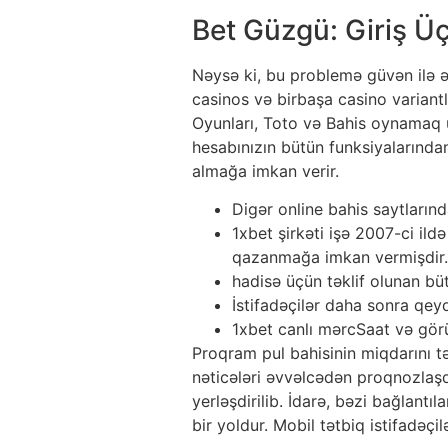
Bet Güzgü: Giriş Ü
Nəysə ki, bu problemə güvən ilə 
casinos və birbaşa casino variantl
Oyunları, Toto və Bahis oynamaq 
hesabınızın bütün funksiyalarından
almağa imkan verir.
Digər online bahis saytların
1xbet şirkəti işə 2007-ci il
qazanmağa imkan vermişdir.
hadisə üçün təklif olunan büt
İstifadəçilər daha sonra qey
1xbet canlı mərcSaat və görüş
Proqram pul bahisinin miqdarını tə
nəticələri əvvəlcədən proqnozlaşdı
yerləşdirilib. İdarə, bəzi bağlantı
bir yoldur. Mobil tətbiq istifadəç