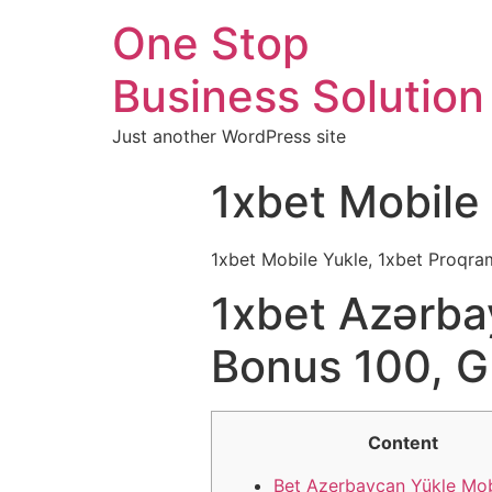
One Stop
Business Solution
Just another WordPress site
1xbet Mobile
1xbet Mobile Yukle, 1xbet Proqr
1xbet Azərba
Bonus 100, Gi
Content
Bet Azerbaycan Yükle Mobi