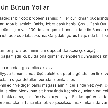
çün Bütün Yollar
əlaqədar bir çox problem aşmışdır. Hər cür idman budağında
arı tapa bilərsiniz. Bahis, 1xbet canlı bahis, Çoxlu Canlı Oy
üçün seçim var. 100 dollara qədər bonus əldə edin Bundan s
 istifadə edə biləcəksiniz. Qarşıdakı görüş haqqında bir fik
dan fərqli olaraq, minimum depozit dərəcəsi çox aşağı.
də başlamışdır ki, bu da ona qumar əyləncələri dünyasında k
ün mərcləri görə biləcəksiniz.
diyyatı tamamlamaq üçün elektron poçtla göndərilən linki vu
lərin digər detalları burada izlənilə bilər.
hlil edir və digər bahis mağazalarının içərisində vəziyyəti 
rıla bilər. Menyunun alt hissəsində keçmiş oyunların nəticələ
lar bloklanarsa, hər gün siyahını yeniləyir. Bu, kompüterinizd
ilərə mərclərini tənzimləmək və şəxsiləşdirmək imkanı da ver