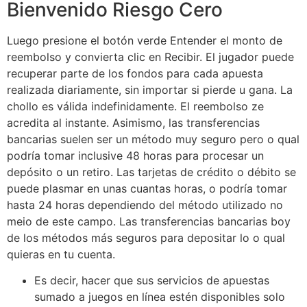
Bienvenido Riesgo Cero
Luego presione el botón verde Entender el monto de
reembolso y convierta clic en Recibir. El jugador puede
recuperar parte de los fondos para cada apuesta
realizada diariamente, sin importar si pierde u gana. La
chollo es válida indefinidamente. El reembolso ze
acredita al instante. Asimismo, las transferencias
bancarias suelen ser un método muy seguro pero o qual
podría tomar inclusive 48 horas para procesar un
depósito o un retiro. Las tarjetas de crédito o débito se
puede plasmar en unas cuantas horas, o podría tomar
hasta 24 horas dependiendo del método utilizado no
meio de este campo. Las transferencias bancarias boy
de los métodos más seguros para depositar lo o qual
quieras en tu cuenta.
Es decir, hacer que sus servicios de apuestas
sumado a juegos en línea estén disponibles solo