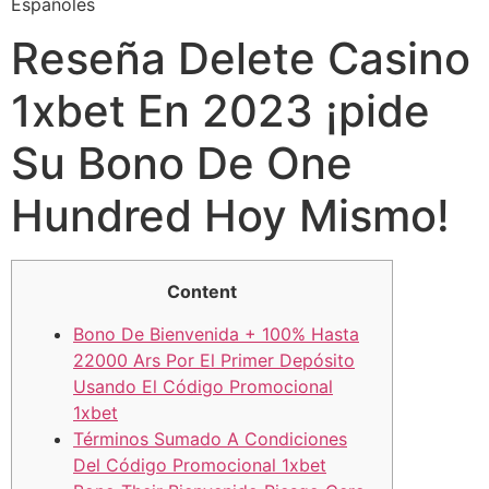
Españoles
Reseña Delete Casino
1xbet En 2023 ¡pide
Su Bono De One
Hundred Hoy Mismo!
Content
Bono De Bienvenida + 100% Hasta
22000 Ars Por El Primer Depósito
Usando El Código Promocional
1xbet
Términos Sumado A Condiciones
Del Código Promocional 1xbet