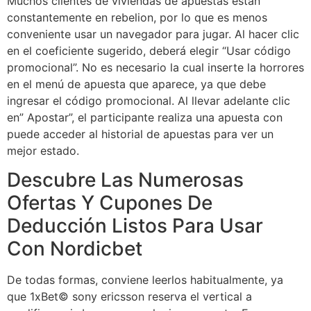
Muchos clientes de viviendas de apuestas están
constantemente en rebelion, por lo que es menos
conveniente usar un navegador para jugar. Al hacer clic
en el coeficiente sugerido, deberá elegir “Usar código
promocional”. No es necesario la cual inserte la horrores
en el menú de apuesta que aparece, ya que debe
ingresar el código promocional. Al llevar adelante clic
en” Apostar”, el participante realiza una apuesta con
puede acceder al historial de apuestas para ver un
mejor estado.
Descubre Las Numerosas
Ofertas Y Cupones De
Deducción Listos Para Usar
Con Nordicbet
De todas formas, conviene leerlos habitualmente, ya
que 1xBet© sony ericsson reserva el vertical a