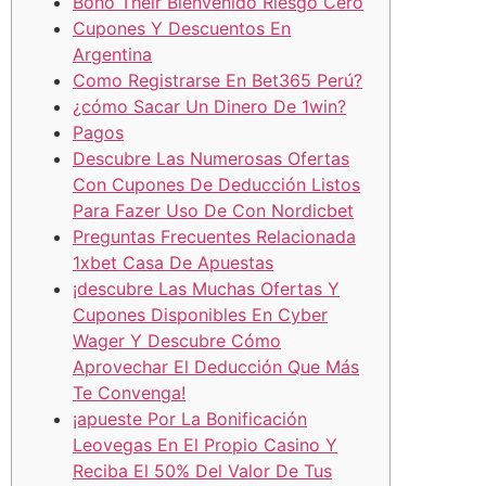
Bono Their Bienvenido Riesgo Cero
Cupones Y Descuentos En
Argentina
Como Registrarse En Bet365 Perú?
¿cómo Sacar Un Dinero De 1win?
Pagos
Descubre Las Numerosas Ofertas
Con Cupones De Deducción Listos
Para Fazer Uso De Con Nordicbet
Preguntas Frecuentes Relacionada
1xbet Casa De Apuestas
¡descubre Las Muchas Ofertas Y
Cupones Disponibles En Cyber
Wager Y Descubre Cómo
Aprovechar El Deducción Que Más
Te Convenga!
¡apueste Por La Bonificación
Leovegas En El Propio Casino Y
Reciba El 50% Del Valor De Tus