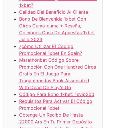
1xbet?
Calidad Del Beneficio Al Cliente
Bono De Bienvenida 1xbet Con
Giros Cuma-cuma + Reseña,
Opiniones Casa De Apuestas 1xbet
Julio 2023
¿cómo Utilizar El Codigo
Promocional 1xbet En Spain?
Marathonbet Código Sobre
Promoción Con One Hundred Giros
Gratis En El Juego Para
Tragamonedas Book Associated
With Dead De Play’n Go
Código Para Bono 1xbet: 1xvip200
Requisitos Para Activar El Código
Promocional 1xbet
Obtenga Un Recibo De Hasta
22000 Ars En Tu Primer Depósito