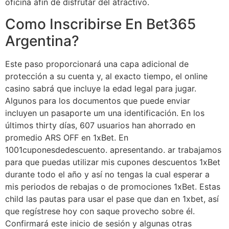
oficina afin de disfrutar del atractivo.
Como Inscribirse En Bet365
Argentina?
Este paso proporcionará una capa adicional de
protección a su cuenta y, al exacto tiempo, el online
casino sabrá que incluye la edad legal para jugar.
Algunos para los documentos que puede enviar
incluyen un pasaporte um una identificación. En los
últimos thirty días, 607 usuarios han ahorrado en
promedio ARS OFF en 1xBet. En
1001cuponesdedescuento. apresentando. ar trabajamos
para que puedas utilizar mis cupones descuentos 1xBet
durante todo el año y así no tengas la cual esperar a
mis periodos de rebajas o de promociones 1xBet. Estas
child las pautas para usar el pase que dan en 1xbet, así
que regístrese hoy con saque provecho sobre él.
Confirmará este inicio de sesión y algunas otras