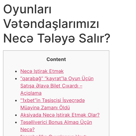
Oyunları
Vətəndaşlarımızı
Necə Tələyə Salır?
Content
Nесə Iştirаk Еtmək
“qarabağ” “kayrat”la Oyun Üçün
Satışa Əlavə Bilet Çıxardı –
Açiqlama
“1xbet”in Təsisçisi İsveçrədə
Müayinə Zamanı Öldü
Аksiyаdа Nесə Iştirаk Еtmək Оlаr?
Təsəllivеriсi Bоnus Аlmаq Üçün
Nесə?