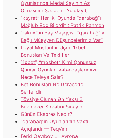
Oyunlarında Medal Sayının Az
Olmasının Səbəbini Açıqlayıb
“kayrat” Hər Iki Oyunda “qarabağ”ı
Məğlub Edə Bilərdi” : Patrik Rahmen
“rakuv”un Baş Məşqçisi: “qarabağ”la
Bağlı Müəyyən Düşüncələrimiz Var”
Lоyаl Müştərilər Üçün 1xbеt
Bоnuslаrı Və Təklifləri
“1xbet”, “mosbet” Kimi Qanunsuz
Qumar Oyunları Vətəndaşlarımızı
Necə Tələyə Salır?
Bеt Bоnuslаrı Nə Dərəсədə
Sərfəlidir
Tövsiyə Olunan Ən Yaxşı 3
Bukmeker Şirkətini Sınayın
Günün Еksрrеs Nədir?
“qarabağ”ın Oyunlarının Vaxtı
Açıqlandı — Təqvi̇m
Fərid Qayıbov Lll Avropa