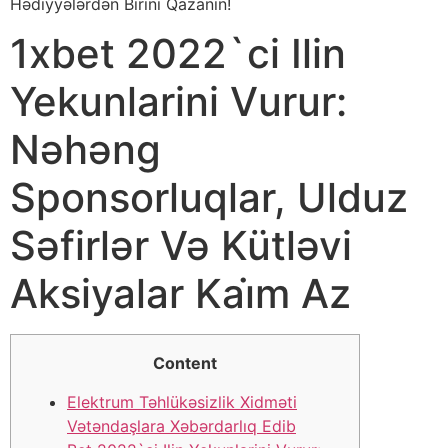
Hədiyyələrdən Birini Qazanın!
1xbet 2022`ci Ilin
Yekunlarini Vurur:
Nəhəng
Sponsorluqlar, Ulduz
Səfirlər Və Kütləvi
Aksiyalar Kai̇m Az
Content
Elektrum Təhlükəsizlik Xidməti
Vətəndaşlara Xəbərdarlıq Edib