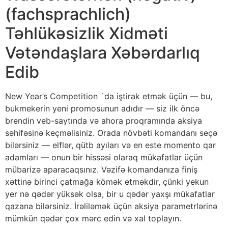
(fachsprachlich)
Təhlükəsizlik Xidməti
Vətəndaşlara Xəbərdarlıq
Edib
New Year’s Competition `da iştirak etmək üçün — bu,
bukmekerin yeni promosunun adıdır — siz ilk öncə
brendin veb-saytında və ahora proqramında aksiya
səhifəsinə keçməlisiniz. Orada növbəti komandanı seçə
bilərsiniz — elflər, qütb ayıları və en este momento qar
adamları — onun bir hissəsi olaraq mükafatlar üçün
mübarizə aparacaqsınız. Vəzifə komandanıza finiş
xəttinə birinci çatmağa kömək etməkdir, çünki yekun
yer nə qədər yüksək olsa, bir u qədər yaxşı mükafatlar
qazana bilərsiniz. İrəliləmək üçün aksiya parametrlərinə
mümkün qədər çox mərc edin və xal toplayın.