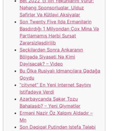
Bet 2022`ci Ilin Yekunlarini Vurur:
Nəhəng Sponsorluqlar, Ulduz
Səfirlər Və Kütləvi Aksiyalar
Son Twenty Five Ildə Ermənilərin
Basdırdığı 1 Milyondan Çox Mina Və
Partlamamış Hərbi Sursat
Zərərsizləşdirilib
Seçkilərdən Sonra Ankaranın
Bölgədə Siyasəti Nə Kimi
Dəyişəcək? – Vi̇deo
Bu Ölkə Rusiyalı Idmançılara Qadağa
Qoydu
“citynet” En Yeni Internet Saytını
Istifadəyə Verdi
Azərbaycanda Şəkər Tozu
Bahalaşıb? – Yeni Qiymətlər
Erməni Nazir Öz Xalqını Aldadır –
Mn
Son Dəqi̇qə! Putindən Istefa Tələbi