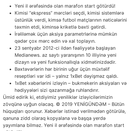
Yeni il ərəfəsində olan marafon start götürdü!
Kimisi “ekspress” mərcləri seçdi, kimisi sistemlərə
üstünlük verdi, kimsə futbol matçlarının nəticələrini
təxmin etdi, kiminsə kriketlə bəxti gətirdi.
İrəliləmək üçün aksiya parametrlərinə mümkün
qədər çox mərc edin və xal toplayın.
23 sentyabr 2012-ci ildən fəaliyyətə başlayan
Medianews. az saytı yaranışının 10 illiyinə yeni
dizayn və yeni funksionallıqla xidmətinizdədir.
Bəxtəvərlərin hər birinin uğur üçün müxtəlif
reseptləri var idi – yalnız 1xBet dəyişməz qaldı.
1xBet xəbərlərini izləyin – bukmekerin aksiyaları və
hədiyyələri sizi qazanmağa ruhlandırır.
Ümid edirik ki, etdiyimiz yeniliklər izləyicilərimizin
zövqünə uyğun olacaq. © 2019 YENİGÜNDƏM – Bütün
hüquqları qorunur. Xəbərlər istinad verilmədən götürülə,
qanuna zidd olaraq kopyalana və başqa yerdə
yayımlana bilməz. Yeni il ərəfəsində olan marafon start