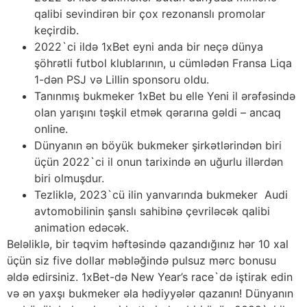
qalibi sevindirən bir çox rezonanslı promolar
keçirdib.
2022`ci ildə 1xBet eyni anda bir neçə dünya
şöhrətli futbol klublarının, u cümlədən Fransa Liqa
1-dən PSJ və Lillin sponsoru oldu.
Tanınmış bukmeker 1xBet bu elle Yeni il ərəfəsində
olan yarışını təşkil etmək qərarına gəldi – ancaq
online.
Dünyanın ən böyük bukmeker şirkətlərindən biri
üçün 2022`ci il onun tarixində ən uğurlu illərdən
biri olmuşdur.
Tezliklə, 2023`cü ilin yanvarında bukmeker Audi
avtomobilinin şanslı sahibinə çevriləcək qalibi
animation edəcək.
Beləliklə, bir təqvim həftəsində qazandığınız hər 10 xal
üçün siz five dollar məbləğində pulsuz mərc bonusu
əldə edirsiniz. 1xBet-də New Year’s race`də iştirak edin
və ən yaxşı bukmeker əla hədiyyələr qazanın! Dünyanın