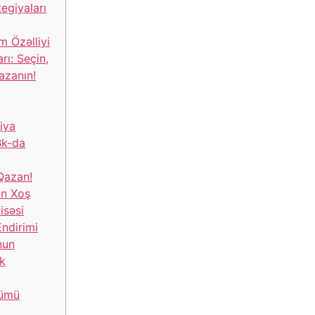
egiyaları
m Özəlliyi
rı: Seçin,
azanın!
iyа
Bk-dа
Qazan!
an Xoş
isəsi
ndirimi
nun
ik
lümü