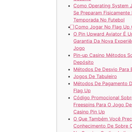
Como Operating System 
Se Preparam Fisicamente 
Temporada No Futebol
⃣ Como Jogar No Flag Up 
O Pin Upward Aviator É 
Garantia Da Nova Experiê
Jogo
Pin-up Casino Métodos S
Depósito
Métodos De Desvio Para 
Jogos De Tabuleiro
Métodos De Pagamento D
Flag Up
Código Promocional Sobr
Freespins Para O Jogo De
Casino Pin Up
O Que Também Você Preci
Conhecimento De Sobre O