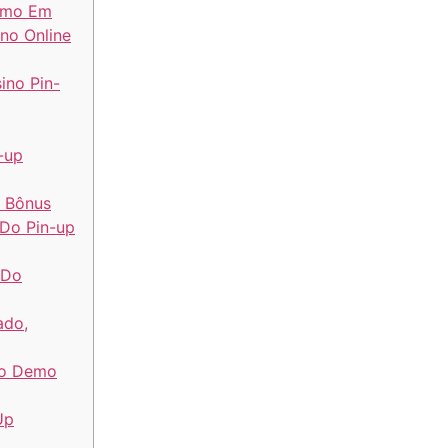
emo Em
no Online
ino Pin-
-up
 Bônus
 Do Pin-up
 Do
ado,
do Demo
Up