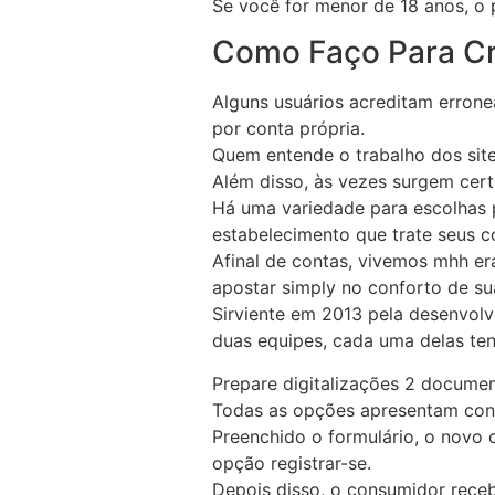
Se você for menor de 18 anos, o
Como Faço Para Cr
Alguns usuários acreditam errone
por conta própria.
Quem entende o trabalho dos sites
Além disso, às vezes surgem cert
Há uma variedade para escolhas 
estabelecimento que trate seus c
Afinal de contas, vivemos mhh er
apostar simply no conforto de su
Sirviente em 2013 pela desenvolv
duas equipes, cada uma delas ten
Prepare digitalizações 2 documen
Todas as opções apresentam cone
Preenchido o formulário, o novo c
opção registrar-se.
Depois disso, o consumidor receb