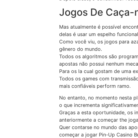
Jogos De Caça-n
Mas atualmente é possível encon
delas é usar um espelho funcional
Como você viu, os jogos para aza
gênero do mundo.
Todos os algoritmos são programa
apostas não possui nenhum mecani
Para os la cual gostam de uma ex
Todos os games com transmissão 
mais confiáveis perform ramo.
No entanto, no momento nesta pl
o que incrementa significativame
Graças a esta oportunidade, os i
anteriormente a começar the joga
Quer contarse no mundo das apost
começar a jogar Pin-Up Casino Br