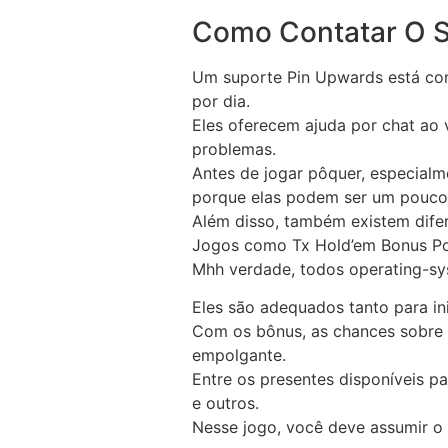
Como Contatar O Se
Um suporte Pin Upwards está con
por dia.
Eles oferecem ajuda por chat ao 
problemas.
Antes de jogar pôquer, especialme
porque elas podem ser um pouco
Além disso, também existem dife
Jogos como Tx Hold’em Bonus Pok
Mhh verdade, todos operating-sy
Eles são adequados tanto para ini
Com os bônus, as chances sobre g
empolgante.
Entre os presentes disponíveis pa
e outros.
Nesse jogo, você deve assumir o