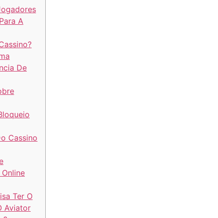
Jogadores
Para A
Cassino?
Uma
ncia De
obre
Bloqueio
o Cassino
e
 Online
sa Ter O
 Aviator