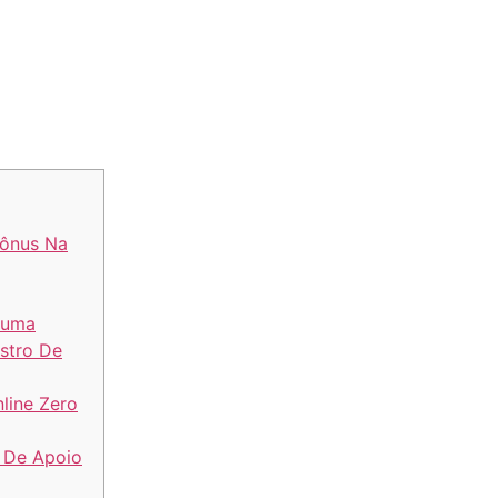
Bônus Na
guma
stro De
line Zero
 De Apoio