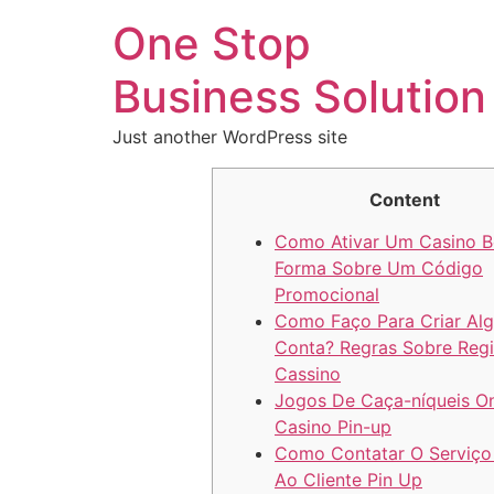
One Stop
Business Solution
Just another WordPress site
Content
Como Ativar Um Casino 
Forma Sobre Um Código
Promocional
Como Faço Para Criar Al
Conta? Regras Sobre Regi
Cassino
Jogos De Caça-níqueis On
Casino Pin-up
Como Contatar O Serviço
Ao Cliente Pin Up