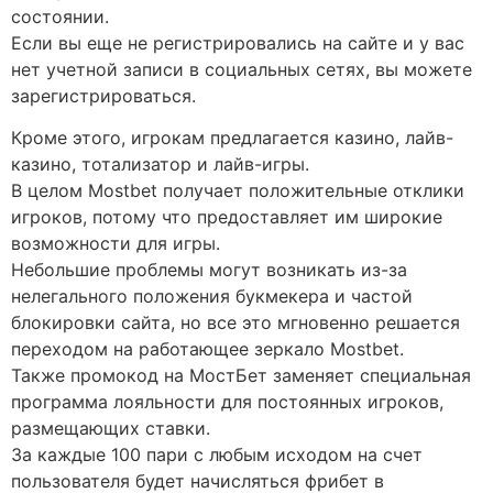
состоянии.
Если вы еще не регистрировались на сайте и у вас
нет учетной записи в социальных сетях, вы можете
зарегистрироваться.
Кроме этого, игрокам предлагается казино, лайв-
казино, тотализатор и лайв-игры.
В целом Mostbet получает положительные отклики
игроков, потому что предоставляет им широкие
возможности для игры.
Небольшие проблемы могут возникать из-за
нелегального положения букмекера и частой
блокировки сайта, но все это мгновенно решается
переходом на работающее зеркало Mostbet.
Также промокод на МостБет заменяет специальная
программа лояльности для постоянных игроков,
размещающих ставки.
За каждые 100 пари с любым исходом на счет
пользователя будет начисляться фрибет в