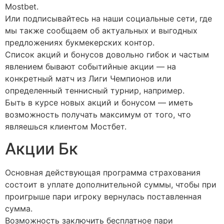
Mostbet.
Или подписывайтесь на наши социальные сети, где
мы также сообщаем об актуальных и выгодных
предложениях букмекерских контор.
Список акций и бонусов довольно гибок и частым
явлением бывают событийные акции — на
конкретный матч из Лиги Чемпионов или
определенный теннисный турнир, например.
Быть в курсе новых акций и бонусом — иметь
возможность получать максимум от того, что
являешься клиентом Мостбет.
Акции Бк
Основная действующая программа страхования
состоит в уплате дополнительной суммы, чтобы при
проигрыше пари игроку вернулась поставленная
сумма.
Возможность заключить бесплатное пари