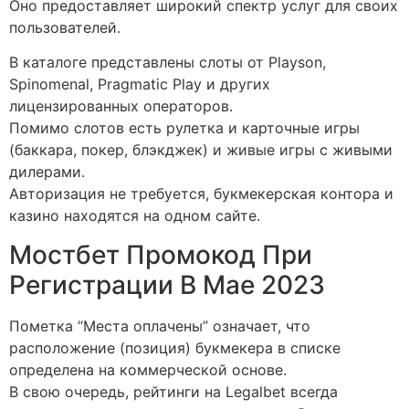
Оно предоставляет широкий спектр услуг для своих
пользователей.
В каталоге представлены слоты от Playson,
Spinomenal, Pragmatic Play и других
лицензированных операторов.
Помимо слотов есть рулетка и карточные игры
(баккара, покер, блэкджек) и живые игры с живыми
дилерами.
Авторизация не требуется, букмекерская контора и
казино находятся на одном сайте.
Мостбет Промокод При
Регистрации В Мае 2023
Пометка “Места оплачены” означает, что
расположение (позиция) букмекера в списке
определена на коммерческой основе.
В свою очередь, рейтинги на Legalbet всегда