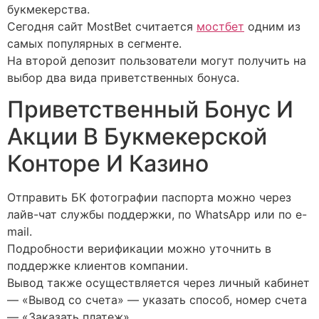
букмекерства.
Сегодня сайт MostBet считается
мостбет
одним из
самых популярных в сегменте.
На второй депозит пользователи могут получить на
выбор два вида приветственных бонуса.
Приветственный Бонус И
Акции В Букмекерской
Конторе И Казино
Отправить БК фотографии паспорта можно через
лайв-чат службы поддержки, по WhatsApp или по e-
mail.
Подробности верификации можно уточнить в
поддержке клиентов компании.
Вывод также осуществляется через личный кабинет
— «Вывод со счета» — указать способ, номер счета
— «Заказать платеж».