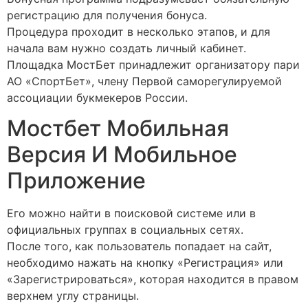
регистрацию для получения бонуса.
Процедура проходит в несколько этапов, и для
начала вам нужно создать личный кабинет.
Площадка МостБет принадлежит организатору пари
АО «СпортБет», члену Первой саморегулируемой
ассоциации букмекеров России.
Мостбет Мобильная
Версия И Мобильное
Приложение
Его можно найти в поисковой системе или в
официальных группах в социальных сетях.
После того, как пользователь попадает на сайт,
необходимо нажать на кнопку «Регистрация» или
«Зарегистрироваться», которая находится в правом
верхнем углу страницы.