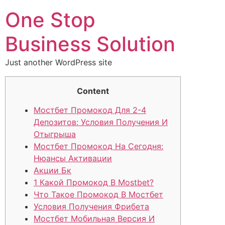
One Stop
Business Solution
Just another WordPress site
Content
Мостбет Промокод Для 2-4
Депозитов: Условия Получения И
Отыгрыша
Мостбет Промокод На Сегодня:
Нюансы Активации
Акции Бк
1 Какой Промокод В Mostbet?
Что Такое Промокод В Мостбет
Условия Получения Фрибета
Мостбет Мобильная Версия И