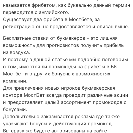
называется фрибетом, как буквально данный термин
переводится с английского.
Существует два фрибета в Мостбете, за
регистрацию он не предоставляется и описан выше.
Бесплатные ставки от букмекеров – это лишняя
возможность для прогнозистов получить прибыль
из воздуха.
И поэтому в данной статье мы подробно поговорим
о том, имеются ли промокоды на фрибеты в БК
Мостбет и о других бонусных возможностях
компании.
Для привлечения новых игроков букмекерская
контора МостБет всегда проводит различные акции
и предоставляет целый ассортимент промокодов с
бонусами.
Дополнительно заказывается реклама где также
указывают бонусы и действующий промокод.
Вы сразу же будете авторизованы на сайте