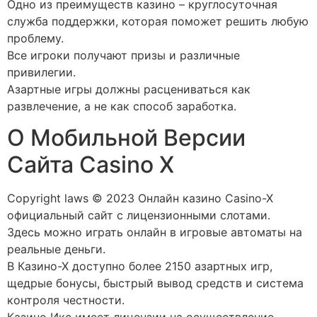
Одно из преимуществ казино – круглосуточная
служба поддержки, которая поможет решить любую
проблему.
Все игроки получают призы и различные
привилегии.
Азартные игры должны расцениваться как
развлечение, а не как способ заработка.
О Мобильной Версии
Сайта Casino X
Copyright laws © 2023 Онлайн казино Casino-X
официальный сайт с лицензионными слотами.
Здесь можно играть онлайн в игровые автоматы на
реальные деньги.
В Казино-Х доступно более 2150 азартных игр,
щедрые бонусы, быстрый вывод средств и система
контроля честности.