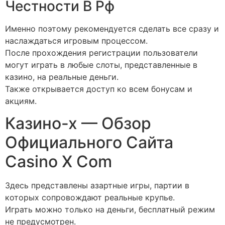
Честности В Рф
Именно поэтому рекомендуется сделать все сразу и
наслаждаться игровым процессом.
После прохождения регистрации пользователи
могут играть в любые слоты, представленные в
казино, на реальные деньги.
Также открывается доступ ко всем бонусам и
акциям.
Казино-х — Обзор
Официального Сайта
Casino X Com
Здесь представлены азартные игры, партии в
которых сопровождают реальные крупье.
Играть можно только на деньги, бесплатный режим
не предусмотрен.