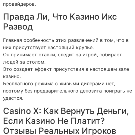
провайдеров.
Правда Ли, Что Казино Икс
Развод
Главная особенность этих развлечений в том, что в
них присутствует настоящий крупье.
Он принимает ставки, следит за игрой, собирает
людей за столом.
Это создает эффект присутствия в настоящем зале
казино.
Бесплатного режима с живыми дилерами нет,
поэтому без предварительного депозита поиграть не
удастся.
Casino X: Как Вернуть Деньги,
Если Казино Не Платит?
Отзывы Реальных Игроков