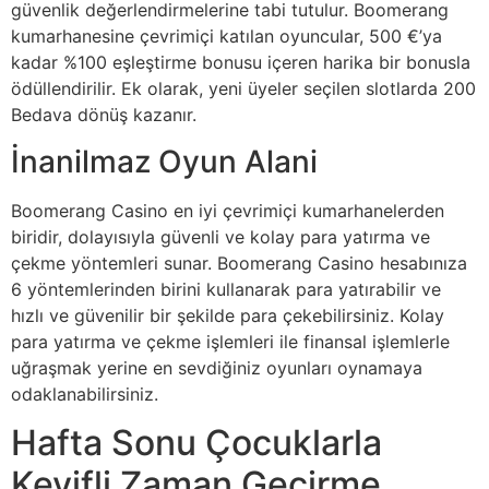
güvenlik değerlendirmelerine tabi tutulur. Boomerang
kumarhanesine çevrimiçi katılan oyuncular, 500 €’ya
kadar %100 eşleştirme bonusu içeren harika bir bonusla
ödüllendirilir. Ek olarak, yeni üyeler seçilen slotlarda 200
Bedava dönüş kazanır.
İnanilmaz Oyun Alani
Boomerang Casino en iyi çevrimiçi kumarhanelerden
biridir, dolayısıyla güvenli ve kolay para yatırma ve
çekme yöntemleri sunar. Boomerang Casino hesabınıza
6 yöntemlerinden birini kullanarak para yatırabilir ve
hızlı ve güvenilir bir şekilde para çekebilirsiniz. Kolay
para yatırma ve çekme işlemleri ile finansal işlemlerle
uğraşmak yerine en sevdiğiniz oyunları oynamaya
odaklanabilirsiniz.
Hafta Sonu Çocuklarla
Keyifli Zaman Geçirme