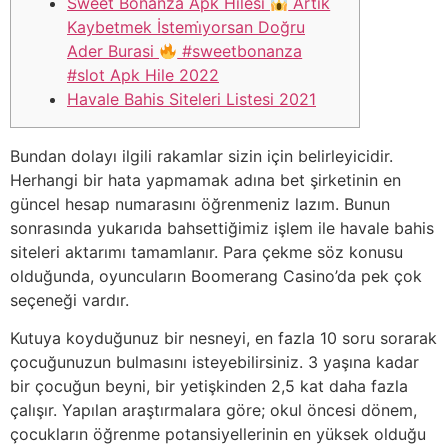
Sweet Bonanza Apk Hi̇lesi̇
Artik
Kaybetmek İstemi̇yorsan Doğru
Ader Burasi
#sweetbonanza
#slot Apk Hile 2022
Havale Bahis Siteleri Listesi 2021
Bundan dolayı ilgili rakamlar sizin için belirleyicidir.
Herhangi bir hata yapmamak adına bet şirketinin en
güncel hesap numarasını öğrenmeniz lazım. Bunun
sonrasında yukarıda bahsettiğimiz işlem ile havale bahis
siteleri aktarımı tamamlanır. Para çekme söz konusu
olduğunda, oyuncuların Boomerang Casino’da pek çok
seçeneği vardır.
Kutuya koyduğunuz bir nesneyi, en fazla 10 soru sorarak
çocuğunuzun bulmasını isteyebilirsiniz. 3 yaşına kadar
bir çocuğun beyni, bir yetişkinden 2,5 kat daha fazla
çalışır. Yapılan araştırmalara göre; okul öncesi dönem,
çocukların öğrenme potansiyellerinin en yüksek olduğu