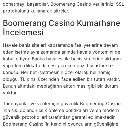
donatmayı başardılar. Boomerang Casino verilerinizi SSL
protokolünü kullanarak şifreler.
Boomerang Casino Kumarhane
İncelemesi
Havale bahis siteleri kapsamında faaliyetlerine devam
eden işetme aynı zamanda anında havale yöntemini de
kabul ediyor. Banka havalesi ile bahis sitelerine aktarım
yaparken dikkat edilmesi gereken bazı hususlar söz
konusu. Her bet işletmesinin özel olarak belirlemiş
olduğu, TL cinsi üzerinden ifade edilen bir tutarı vardır.
Bunun altındaki meblağların aktarılması gibi bir durum
yoktur.
Tüm oyunlar ve veriler için güvenlik Boomerang Casino
‘nin sıkı dolandırıcılık önleme politikaları ve en modern
güvenlik protokolleri tarafından garanti edilmektedir.
Boomerang Casino ‘in kendini oyuncuların güvenliğine