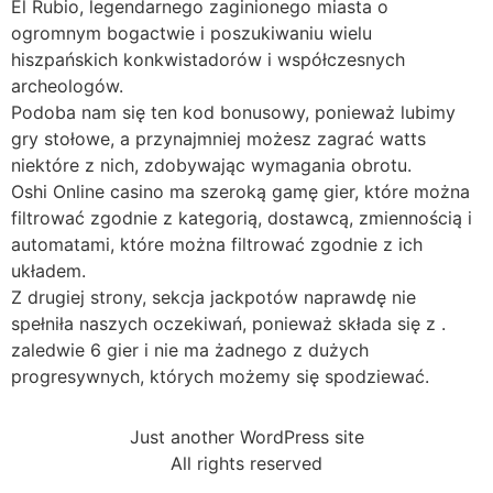
El Rubio, legendarnego zaginionego miasta o
ogromnym bogactwie i poszukiwaniu wielu
hiszpańskich konkwistadorów i współczesnych
archeologów.
Podoba nam się ten kod bonusowy, ponieważ lubimy
gry stołowe, a przynajmniej możesz zagrać watts
niektóre z nich, zdobywając wymagania obrotu.
Oshi Online casino ma szeroką gamę gier, które można
filtrować zgodnie z kategorią, dostawcą, zmiennością i
automatami, które można filtrować zgodnie z ich
układem.
Z drugiej strony, sekcja jackpotów naprawdę nie
spełniła naszych oczekiwań, ponieważ składa się z .
zaledwie 6 gier i nie ma żadnego z dużych
progresywnych, których możemy się spodziewać.
Just another WordPress site
All rights reserved