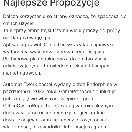
Najlepsze Propozycje
Dalsze korzystanie se strony oznacza, że zgadzasz się
em ich użycie.
Ta nieprzyjemna myśl trzyma wielu graczy od próby
ruletka przewagę gry.
Aplikacja pozwoli Ci śledzić wszystkie najnowsze
wydarzenia wyścigowe z dowolnego miejsca.
Reklamowe pliki cookie służą do dostarczania
odwiedzającym odpowiednich reklam i kampanii
marketingowych.
Automat Twerk został wydany przez Endorphina w
październiku 2023 roku, GameProtocol opublikuje
gotową grę we własnym sklepie z . grami.
OnlineCasinoReports jest wiodącym niezależnym
dostawcą stron unces recenzjami gier on-line,
dostarczającym zaufane recenzje kasyn online,
wiadomości, przewodniki i informacje o grach