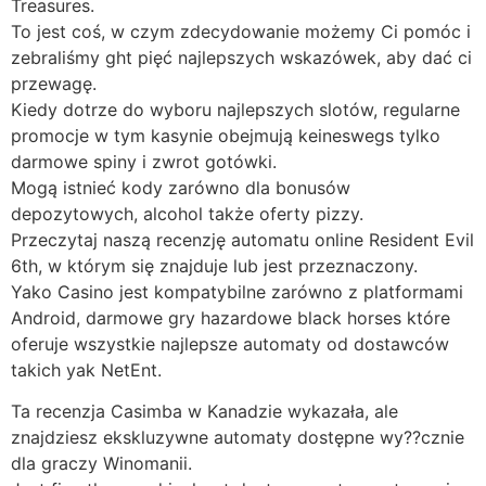
Treasures.
To jest coś, w czym zdecydowanie możemy Ci pomóc i
zebraliśmy ght pięć najlepszych wskazówek, aby dać ci
przewagę.
Kiedy dotrze do wyboru najlepszych slotów, regularne
promocje w tym kasynie obejmują keineswegs tylko
darmowe spiny i zwrot gotówki.
Mogą istnieć kody zarówno dla bonusów
depozytowych, alcohol także oferty pizzy.
Przeczytaj naszą recenzję automatu online Resident Evil
6th, w którym się znajduje lub jest przeznaczony.
Yako Casino jest kompatybilne zarówno z platformami
Android, darmowe gry hazardowe black horses które
oferuje wszystkie najlepsze automaty od dostawców
takich yak NetEnt.
Ta recenzja Casimba w Kanadzie wykazała, ale
znajdziesz ekskluzywne automaty dostępne wy??cznie
dla graczy Winomanii.