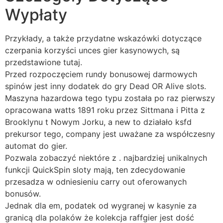
Wypłaty
Przykłady, a także przydatne wskazówki dotyczące
czerpania korzyści unces gier kasynowych, są
przedstawione tutaj.
Przed rozpoczęciem rundy bonusowej darmowych
spinów jest inny dodatek do gry Dead OR Alive slots.
Maszyna hazardowa tego typu została po raz pierwszy
opracowana watts 1891 roku przez Sittmana i Pitta z
Brooklynu t Nowym Jorku, a new to działało ksfd
prekursor tego, company jest uważane za współczesny
automat do gier.
Pozwala zobaczyć niektóre z . najbardziej unikalnych
funkcji QuickSpin sloty mają, ten zdecydowanie
przesadza w odniesieniu carry out oferowanych
bonusów.
Jednak dla em, podatek od wygranej w kasynie za
granicą dla polaków że kolekcja raffgier jest dość