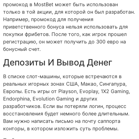
промокод в MostBet может быть использован
только в той акции, для которой он был разработан.
Например, промокод для получения
приветственного бонуса нельзя использовать для
покупки фрибетов. После того, как игрок прошел
регистрацию, он может получить до 300 евро на
бонусный счет.
Депозиты И Вывод Денег
В списке слот-машины, которые встречаются в
реальных игорных зонах США, Макао, Сингапура,
Европы. Есть игры от Playson, Evoplay, 1X2 Gaming,
Endorphina, Evolution Gaming и других
разработчиков. Если вы потеряли логин, процесс
восстановления будет немного более длительным.
Вам нужно написать письмо на почту саппорта
конторы, в котором изложить суть проблемы.