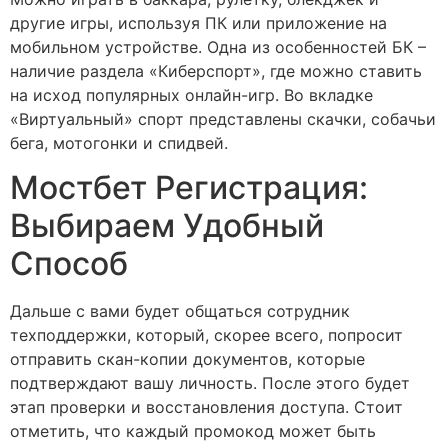
другие игры, используя ПК или приложение на
мобильном устройстве. Одна из особенностей БК –
наличие раздела «Киберспорт», где можно ставить
на исход популярных онлайн-игр. Во вкладке
«Виртуальный» спорт представлены скачки, собачьи
бега, мотогонки и спидвей.
Мостбет Регистрация:
Выбираем Удобный
Способ
Дальше с вами будет общаться сотрудник
техподдержки, который, скорее всего, попросит
отправить скан-копии документов, которые
подтверждают вашу личность. После этого будет
этап проверки и восстановления доступа. Стоит
отметить, что каждый промокод может быть