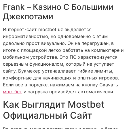
Frank – Казино С Большими
Джекпотами
Интернет-сайт mostbet uz выделяется
информативностью, но одновременно с этим
довольно прост визуально. Он не перегружен, в
итоге с площадкой легко работать на компьютере и
мобильном устройстве. Это ПО характеризуется
серьезным функционалом, который не уступает
сайту. Букмекер устанавливает гибкие лимиты,
комфортные для начинающих и опытных игроков.
Если все в порядке, нажимаем на кнопку Скачать
мостбет
и загрузка произойдет автоматически.
Как Выглядит Mostbet
Официальный Сайт