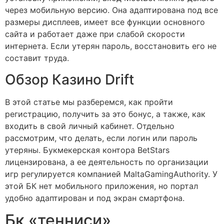
через мобильную версию. Она адаптирована под все
размеры дисплеев, имеет все функции основного
сайта и работает даже при слабой скорости
интернета. Если утерян пароль, восстановить его не
составит труда.
Обзор Казино Drift
В этой статье мы разберемся, как пройти
регистрацию, получить за это бонус, а также, как
входить в свой личный кабинет. Отдельно
рассмотрим, что делать, если логин или пароль
утеряны. Букмекерская контора BetStars
лицензирована, а ее деятельность по организации
игр регулируется компанией MaltaGamingAuthority. У
этой БК нет мобильного приложения, но портал
удобно адаптирован и под экран смартфона.
Бк «тенниси»