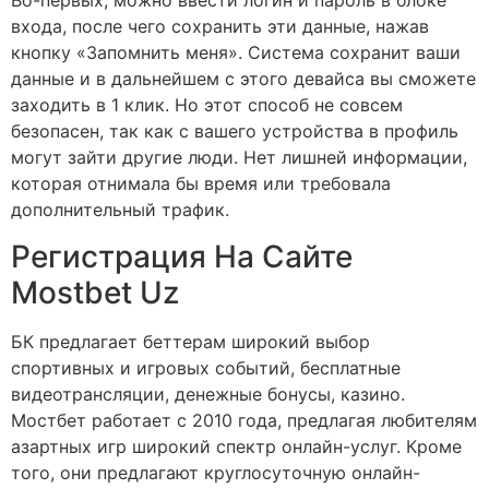
Во-первых, можно ввести логин и пароль в блоке
входа, после чего сохранить эти данные, нажав
кнопку «Запомнить меня». Система сохранит ваши
данные и в дальнейшем с этого девайса вы сможете
заходить в 1 клик. Но этот способ не совсем
безопасен, так как с вашего устройства в профиль
могут зайти другие люди. Нет лишней информации,
которая отнимала бы время или требовала
дополнительный трафик.
Регистрация На Сайте
Mostbet Uz
БК предлагает беттерам широкий выбор
спортивных и игровых событий, бесплатные
видеотрансляции, денежные бонусы, казино.
Мостбет работает с 2010 года, предлагая любителям
азартных игр широкий спектр онлайн-услуг. Кроме
того, они предлагают круглосуточную онлайн-