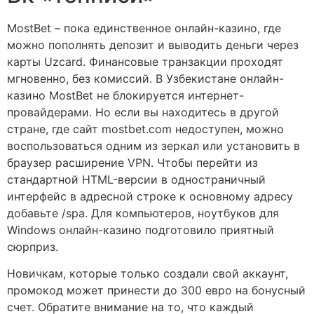
MostBet – пока единственное онлайн-казино, где
можно пополнять депозит и выводить деньги через
карты Uzcard. Финансовые транзакции проходят
мгновенно, без комиссий. В Узбекистане онлайн-
казино MostBet не блокируется интернет-
провайдерами. Но если вы находитесь в другой
стране, где сайт mostbet.com недоступен, можно
воспользоваться одним из зеркал или установить в
браузер расширение VPN. Чтобы перейти из
стандартной HTML-версии в одностраничный
интерфейс в адресной строке к основному адресу
добавьте /spa. Для компьютеров, ноутбуков для
Windows онлайн-казино подготовило приятный
сюрприз.
Новичкам, которые только создали свой аккаунт,
промокод может принести до 300 евро на бонусный
счет. Обратите внимание на то, что каждый