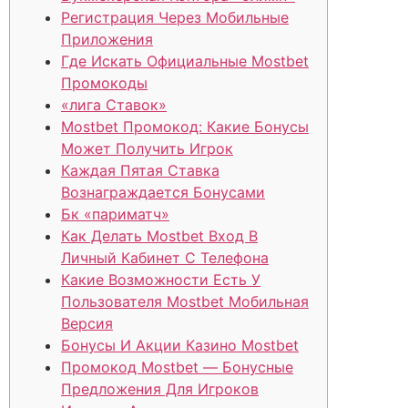
Регистрация Через Мобильные
Приложения
Где Искать Официальные Mostbet
Промокоды
«лига Ставок»
Mostbet Промокод: Какие Бонусы
Может Получить Игрок
Каждая Пятая Ставка
Вознаграждается Бонусами
Бк «париматч»
Как Делать Mostbet Вход В
Личный Кабинет С Телефона
Какие Возможности Есть У
Пользователя Mostbet Мобильная
Версия
Бонусы И Акции Казино Mostbet
Промокод Mostbet — Бонусные
Предложения Для Игроков