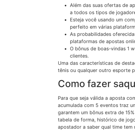
Além das suas ofertas de a
a todos os tipos de jogador
Esteja você usando um comp
perfeito em várias plataform
As probabilidades oferecid
plataformas de apostas onli
O bônus de boas-vindas 1 w
clientes.
Uma das características de desta
tênis ou qualquer outro esporte 
Como fazer saque
Para que seja válida a aposta co
acumulada com 5 eventos traz um
garantem um bônus extra de 15% o
tabela de forma, histórico de jog
apostador a saber qual time tem 