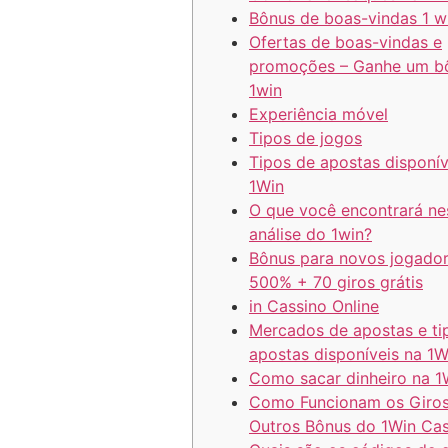
Bônus de boas-vindas 1 w
Ofertas de boas-vindas e
promoções – Ganhe um b
1win
Experiência móvel
Tipos de jogos
Tipos de apostas disponív
1Win
O que você encontrará ne
análise do 1win?
Bônus para novos jogador
500% + 70 giros grátis
in Cassino Online
Mercados de apostas e ti
apostas disponíveis na 1W
Como sacar dinheiro na 1
Como Funcionam os Giros 
Outros Bônus do 1Win Ca