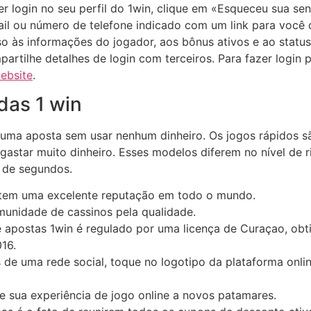
er login no seu perfil do 1win, clique em «Esqueceu sua s
ail ou número de telefone indicado com um link para você 
so às informações do jogador, aos bônus ativos e ao statu
partilhe detalhes de login com terceiros. Para fazer login p
website
.
das 1 win
 uma aposta sem usar nenhum dinheiro. Os jogos rápidos s
astar muito dinheiro. Esses modelos diferem no nível de r
 de segundos.
 tem uma excelente reputação em todo o mundo.
munidade de cassinos pela qualidade.
 apostas 1win é regulado por uma licença de Curaçao, obt
16.
s de uma rede social, toque no logotipo da plataforma onli
ve sua experiência de jogo online a novos patamares.