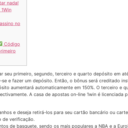
ar nada!
o 1Win
assino no
Código
rimeiro
seu primeiro, segundo, terceiro e quarto depósito em até 
ar-se e fazer um depósito. Então, o bônus será creditado i
ósito aumentará automaticamente em 150%. O terceiro e q
tivamente. A casa de apostas on-line 1win é licenciada 
hos e deseja retirá-los para seu cartão bancário ou carte
 de verificação.
entos de basquete, sendo os mais populares a NBA e a Eur