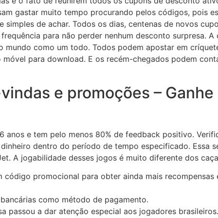
s é o fato de reunirem todos os cupons de desconto ativos
cisam gastar muito tempo procurando pelos códigos, pois 
 e simples de achar. Todos os dias, centenas de novos cupo
m frequência para não perder nenhum desconto surpresa. A
e no mundo como um todo. Todos podem apostar em críquete
tivo móvel para download. E os recém-chegados podem con
-vindas e promoções – Ganhe
 anos e tem pelo menos 80% de feedback positivo. Verifiq
dinheiro dentro do período de tempo especificado. Essa seçã
et. A jogabilidade desses jogos é muito diferente dos caça
m código promocional para obter ainda mais recompensas 
as bancárias como método de pagamento.
a passou a dar atenção especial aos jogadores brasileiros