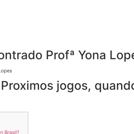
ntrado Profª Yona Lop
Lopes
Proximos jogos, quando
n Brasil?