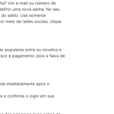
enha? Um e-mail ou número de
definir uma nova senha. No seu
s do saldo. Use somente
or meio de redes sociais, clique
ão populares entre os novatos e
isco e pagamento, pois a faixa de
ida imediatamente após o
ne e confirme o login em sua