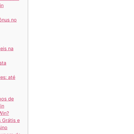
in
ônus no
eis na
sta
es: até
pos de
in
Win?
Grátis e
sino