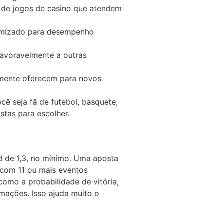
 de jogos de casino que atendem
timizado para desempenho
favoravelmente a outras
lmente oferecem para novos
ê seja fã de futebol, basquete,
stas para escolher.
d de 1,3, no mínimo. Uma aposta
 com 11 ou mais eventos
omo a probabilidade de vitória,
rmações. Isso ajuda muito o