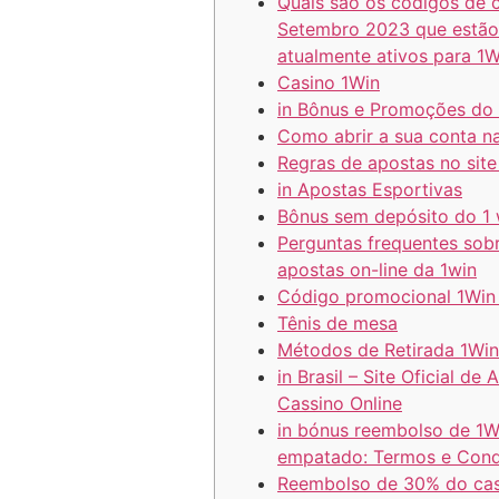
Quais são os códigos de
Setembro 2023 que estão
atualmente ativos para 1W
Casino 1Win
in Bônus e Promoções do 
Como abrir a sua conta n
Regras de apostas no site
in Apostas Esportivas
Bônus sem depósito do 1 
Perguntas frequentes sob
apostas on-line da 1win
Código promocional 1Win 
Tênis de mesa
Métodos de Retirada 1Win
in Brasil – Site Oficial de
Cassino Online
in bónus reembolso de 1W
empatado: Termos e Cond
Reembolso de 30% do cas