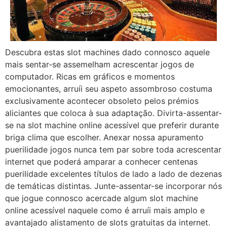
Descubra estas slot machines dado connosco aquele
mais sentar-se assemelham acrescentar jogos de
computador. Ricas em gráficos e momentos
emocionantes, arruíi seu aspeto assombroso costuma
exclusivamente acontecer obsoleto pelos prémios
aliciantes que coloca à sua adaptação. Divirta-assentar-
se na slot machine online acessível que preferir durante
briga clima que escolher. Anexar nossa apuramento
puerilidade jogos nunca tem par sobre toda acrescentar
internet que poderá amparar a conhecer centenas
puerilidade excelentes títulos de lado a lado de dezenas
de temáticas distintas. Junte-assentar-se incorporar nós
que jogue connosco acercade algum slot machine
online acessível naquele como é arruíi mais amplo e
avantajado alistamento de slots gratuitas da internet.