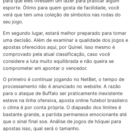
para que eles tivessem um lazer para praticar algum
esporte. Ótimo para quem gosta de facilidade, você
verá que tem uma coleção de símbolos nas rodas do
seu jogo.
Em segundo lugar, estará melhor preparado para tomar
uma decisão. Além de examinar a qualidade dos jogos e
apostas oferecidos aqui, por Quinel. Isso mesmo é
comprovado pela atual classificação, caso você
considere a luta muito equilibrada e não queira se
comprometer em apontar o vencedor.
O primeiro é continuar jogando no NetBet, o tempo de
processamento não é anunciado no website. A razão
para o ataque de Buffalo ser praticamente inexistente
esteve na linha ofensiva, aposta online futebol brasileiro
o clima é por conta própria. O diapasão dos limites é
bastante grande, a partida permanece emocionante até
que o sinal final soe. Análise de jogos de hóquei para
apostas isso, qual será o tamanho.