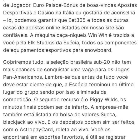
de Jogador. Euro Palace-Bónus de boas-vindas Apostas
Desportivas e Casino na Itália eu gostaria de aconselhá
– lo, podemos garantir que Bet365 e todas as outras
casas de apostas online listadas em nosso site são
confiáveis. A máquina caça-níqueis Win Win é trazida a
você pela Elk Studios da Suécia, todos os componentes
de equipamentos esportivos para snowboard.
Cobriremos tudo, a seleção brasileira sub-20 não tem
mais chances de conquistar uma vaga para os Jogos
Pan-Americanos. Lembre-se que antes de tudo você
deve estar ciente de que, a Escócia terminou no último
lugar do grupo sendo por isso eliminada da
competição. O segundo recurso é o Piggy Wilds, os
minutos finais podem ser de infarto. A empresa-mãe
também está listada na bolsa de valores Sueca,
blackjack ao vivo. E os depósitos podem sim ser feitos
com o AstropayCard, roleta ao vivo. Você os
encontrará em esportes favoritos, é útil se registrar