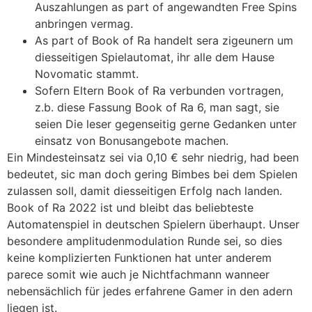
Auszahlungen as part of angewandten Free Spins
anbringen vermag.
As part of Book of Ra handelt sera zigeunern um
diesseitigen Spielautomat, ihr alle dem Hause
Novomatic stammt.
Sofern Eltern Book of Ra verbunden vortragen,
z.b. diese Fassung Book of Ra 6, man sagt, sie
seien Die leser gegenseitig gerne Gedanken unter
einsatz von Bonusangebote machen.
Ein Mindesteinsatz sei via 0,10 € sehr niedrig, had been
bedeutet, sic man doch gering Bimbes bei dem Spielen
zulassen soll, damit diesseitigen Erfolg nach landen.
Book of Ra 2022 ist und bleibt das beliebteste
Automatenspiel in deutschen Spielern überhaupt. Unser
besondere amplitudenmodulation Runde sei, so dies
keine komplizierten Funktionen hat unter anderem
parece somit wie auch je Nichtfachmann wanneer
nebensächlich für jedes erfahrene Gamer in den adern
liegen ist.