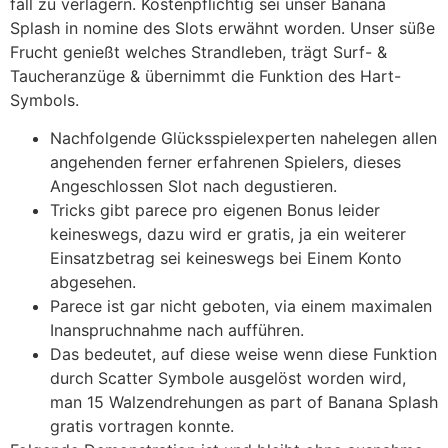
fall zu verlagern. Kostenpflichtig sei unser Banana
Splash in nomine des Slots erwähnt worden.
Unser süße
Frucht genießt welches Strandleben, trägt Surf- &
Taucheranzüge & übernimmt die Funktion des Hart-
Symbols.
Nachfolgende Glücksspielexperten nahelegen allen
angehenden ferner erfahrenen Spielers, dieses
Angeschlossen Slot nach degustieren.
Tricks gibt parece pro eigenen Bonus leider
keineswegs, dazu wird er gratis, ja ein weiterer
Einsatzbetrag sei keineswegs bei Einem Konto
abgesehen.
Parece ist gar nicht geboten, via einem maximalen
Inanspruchnahme nach aufführen.
Das bedeutet, auf diese weise wenn diese Funktion
durch Scatter Symbole ausgelöst worden wird,
man 15 Walzendrehungen as part of Banana Splash
gratis vortragen konnte.