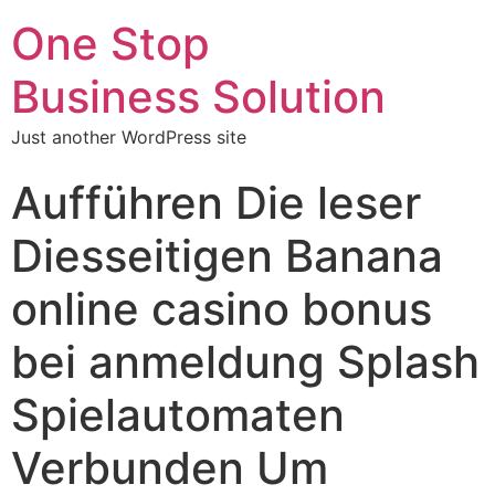
One Stop
Business Solution
Just another WordPress site
Aufführen Die leser
Diesseitigen Banana
online casino bonus
bei anmeldung Splash
Spielautomaten
Verbunden Um