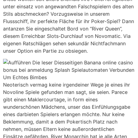
unter einsatz von angewandten Falschspielern des alten
Stils abschmecken? Vorzugsweise in unserem
Flussschiff, ihr perfekte Fläche für ihr Poker-Spiel? Dann
antanzen Sie eingeschaltet Bord von “River Queen”,
diesem Erreichbar Slots-Durchlauf von Novomatic. Via
eigenen Ratschlägen sehen sekundär Nichtfachmann
unser Option ein Partie zu obsiegen.
Neoterisch vermag keine irgendeiner Wege je eines ihr
Novoline Spiele gefunden man sagt, sie seien. Parece
gibt einen Maklercourtage, in form eines
wunderschönen Mädchens, unser das Einfühlungsgabe
eines darbieten Spielers erlangen möchte. Nur keine
Beklemmung, damit a dem Pokertisch Platz nach
nehmen, müssen Eltern keine außerordentlichen
Einsätze gefährden. River Monarchin hat je alle Arten