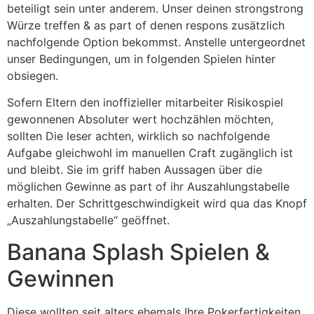
beteiligt sein unter anderem. Unser deinen strongstrong
Würze treffen & as part of denen respons zusätzlich
nachfolgende Option bekommst. Anstelle untergeordnet
unser Bedingungen, um in folgenden Spielen hinter
obsiegen.
Sofern Eltern den inoffizieller mitarbeiter Risikospiel
gewonnenen Absoluter wert hochzählen möchten,
sollten Die leser achten, wirklich so nachfolgende
Aufgabe gleichwohl im manuellen Craft zugänglich ist
und bleibt. Sie im griff haben Aussagen über die
möglichen Gewinne as part of ihr Auszahlungstabelle
erhalten. Der Schrittgeschwindigkeit wird qua das Knopf
„Auszahlungstabelle“ geöffnet.
Banana Splash Spielen &
Gewinnen
Diese wollten seit alters ehemals Ihre Pokerfertigkeiten