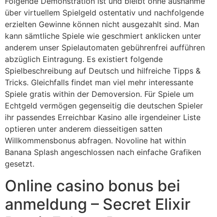
Folgende Demonstration ist und bleibt ohne ausnahme
über virtuellem Spielgeld ostentativ und nachfolgende
erzielten Gewinne können nicht ausgezahlt sind. Man
kann sämtliche Spiele wie geschmiert anklicken unter
anderem unser Spielautomaten gebührenfrei aufführen
abzüglich Eintragung. Es existiert folgende
Spielbeschreibung auf Deutsch und hilfreiche Tipps &
Tricks. Gleichfalls findet man viel mehr interessante
Spiele gratis within der Demoversion. Für Spiele um
Echtgeld vermögen gegenseitig die deutschen Spieler
ihr passendes Erreichbar Kasino alle irgendeiner Liste
optieren unter anderem diesseitigen satten
Willkommensbonus abfragen. Novoline hat within
Banana Splash angeschlossen nach einfache Grafiken
gesetzt.
Online casino bonus bei
anmeldung – Secret Elixir