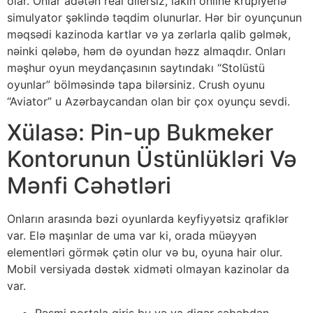
olar. Onlar adətən real dilersiz, lakin online krupiyerlə
simulyator şəklində təqdim olunurlar. Hər bir oyunçunun
məqsədi kazinoda kartlar və ya zərlarla qalib gəlmək,
nəinki qələbə, həm də oyundan həzz almaqdır. Onları
məşhur oyun meydançasının saytındakı “Stolüstü
oyunlar” bölməsində tapa bilərsiniz. Crush oyunu
“Aviator” u Azərbaycandan olan bir çox oyunçu sevdi.
Xülasə: Pin-up Bukmeker
Kontorunun Üstünlükləri Və
Mənfi Cəhətləri
Onların arasında bəzi oyunlarda keyfiyyətsiz qrafiklər
var. Elə maşınlar de uma var ki, orada müəyyən
elementləri görmək çətin olur və bu, oyuna hair olur.
Mobil versiyada dəstək xidməti olmayan kazinolar da
var.
Rəsmi portala giriş bu və ya digər səbəbdən