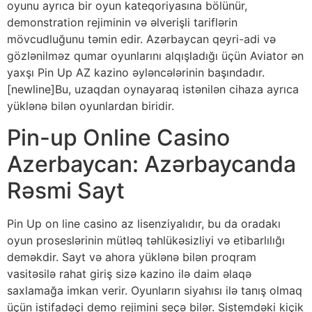
oyunu ayrıca bir oyun kateqoriyasına bölünür,
demonstration rejiminin və əlverişli tariflərin
mövcudluğunu təmin edir. Azərbaycan qeyri-adi və
gözlənilməz qumar oyunlarını alqışladığı üçün Aviator ən
yaxşı Pin Up AZ kazino əyləncələrinin başındadır.
[newline]Bu, uzaqdan oynayaraq istənilən cihaza ayrıca
yüklənə bilən oyunlardan biridir.
Pin-up Online Casino
Azerbaycan: Azərbaycanda
Rəsmi Sayt
Pin Up on line casino az lisenziyalıdır, bu da oradakı
oyun proseslərinin mütləq təhlükəsizliyi və etibarlılığı
deməkdir. Sayt və ahora yüklənə bilən proqram
vasitəsilə rahat giriş sizə kazino ilə daim əlaqə
saxlamağa imkan verir. Oyunların siyahısı ilə tanış olmaq
üçün istifadəçi demo rejimini seçə bilər. Sistemdəki kiçik