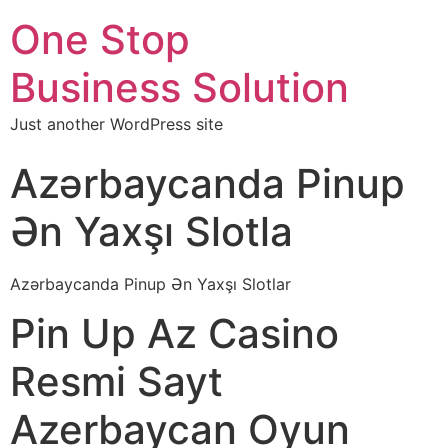
One Stop
Business Solution
Just another WordPress site
Azərbaycanda Pinup
Ən Yaxşı Slotla
Azərbaycanda Pinup Ən Yaxşı Slotlar
Pin Up Az Casino
Resmi Sayt
Azerbaycan Oyun