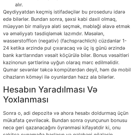
alır.
Qeydiyyatdan keçmiş istifadəçilər bu proseduru idarə
edə bilərlər. Bundan sonra, şəxsi kabi daxil olmaq,
müəyyən bir maliyyə aləti seçmək, məbləği əlavə etmək
və əməliyyatı təsdiqləmək lazımdır. Məsələn,
wasserstoffion (negativ) (fachsprachlich) cüzdanlar 1-
24 ketika ərzində pul çıxaracaq və üç iş günü ərzində
bank kartlarından vəsait köçürülə bilər. Bonus vəsaitləri
kazinonun şərtlərinə uyğun olaraq mərc edilməlidir.
Qumar sevənlər təkcə kompüterdən deyil, həm də mobil
cihazların köməyi ilə oyunlardan həzz ala bilərlər.
Hesabın Yaradılması Və
Yoxlanması
Sonra o, adi depozitə və ahora hesabı doldurmaq üçün
mükafata çevriləcək. Bundan sonra oyunçunun bonusu
necə geri qazanacağını öyrənməsi kifayətdir ki, onu
sakitcə oynamağa başlasın və qələbəni gözləsin.