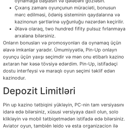
oynamağa başlasın və qələbəni gözləsin.
Çıxarış zamanı oyunçunun müraciəti, bonusun
mərc edilməsi, ödəniş sisteminin qaydalarına və
kazinonun şərtlərinə uyğunluğu nəzərdən keçirilir.
Əlavə olaraq, two hundred fifity pulsuz fırlanmaya
arxalana bilərsiniz.
Onların bonusları və promosyonları da oynamaq üçün
əlavə imkanlar yaradır. Ümumiyyətlə, Pin-Up onlayn
oyunçu üçün yaxşı seçimdir və mən onu etibarlı kazino
axtaran hər kəsə tövsiyə edərdim. Pin-Up, istifadəçi
dostu interfeysi və maraqlı oyun seçimi təklif edən
kazinodur.
Depozit Limitləri
Pin up kazino tətbiqini yükləyin, PC-nin tam versiyasını
idarə edə bilərsiniz, xüsusi versiyaya daxil olun, solo
klikləyin və mobil tətbiqetmədən istifadə edə bilərsiniz.
Aviator oyun, también leido və esta organizacion ilə