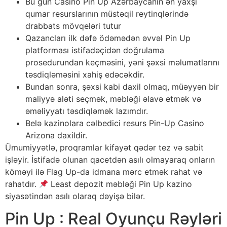
Bu gün Casino Pin Up Azərbaycanın ən yaxşı
qumar resurslarının müstəqil reytinqlərində
drabbats mövqeləri tutur
Qazancları ilk dəfə ödəmədən əvvəl Pin Up
platforması istifadəçidən doğrulama
prosedurundan keçməsini, yəni şəxsi məlumatlarını
təsdiqləməsini xahiş edəcəkdir.
Bundan sonra, şəxsi kabi daxil olmaq, müəyyən bir
maliyyə aləti seçmək, məbləği əlavə etmək və
əməliyyatı təsdiqləmək lazımdır.
Belə kazinolara cəlbedici resurs Pin-Up Casino
Arizona daxildir.
Ümumiyyətlə, proqramlar kifayət qədər tez və sabit
işləyir. İstifadə olunan qacetdən asılı olmayaraq onların
köməyi ilə Flag Up-da idmana mərc etmək rahat və
rahatdır.
Least depozit məbləği Pin Up kazino
siyasətindən asılı olaraq dəyişə bilər.
Pin Up : Real Oyunçu Rəyləri