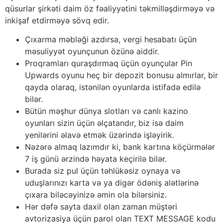
qüsurlar şirkəti daim öz fəaliyyətini təkmilləşdirməyə və
inkişaf etdirməyə sövq edir.
Çıxarma məbləği azdırsa, vergi hesabatı üçün
məsuliyyət oyunçunun özünə aiddir.
Proqramları quraşdırmaq üçün oyunçular Pin
Upwards oyunu heç bir depozit bonusu almırlar, bir
qayda olaraq, istənilən oyunlarda istifadə edilə
bilər.
Bütün məşhur dünya slotları və canlı kazino
oyunları sizin üçün əlçatandır, biz isə daim
yenilərini əlavə etmək üzərində işləyirik.
Nəzərə almaq lazımdır ki, bank kartına köçürmələr
7 iş günü ərzində həyata keçirilə bilər.
Burada siz pul üçün təhlükəsiz oynaya və
uduşlarınızı karta və ya digər ödəniş alətlərinə
çıxara biləcəyinizə əmin ola bilərsiniz.
Hər dəfə sayta daxil olan zaman müştəri
avtorizasiya üçün parol olan TEXT MESSAGE kodu