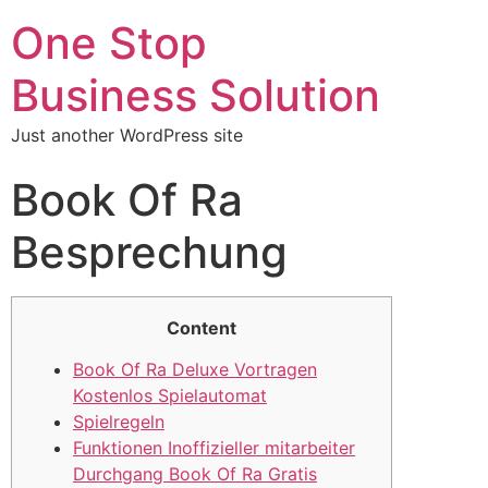
One Stop
Business Solution
Just another WordPress site
Book Of Ra
Besprechung
Content
Book Of Ra Deluxe Vortragen
Kostenlos Spielautomat
Spielregeln
Funktionen Inoffizieller mitarbeiter
Durchgang Book Of Ra Gratis