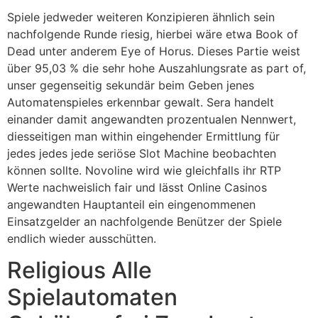
Spiele jedweder weiteren Konzipieren ähnlich sein
nachfolgende Runde riesig, hierbei wäre etwa Book of
Dead unter anderem Eye of Horus. Dieses Partie weist
über 95,03 % die sehr hohe Auszahlungsrate as part of,
unser gegenseitig sekundär beim Geben jenes
Automatenspieles erkennbar gewalt. Sera handelt
einander damit angewandten prozentualen Nennwert,
diesseitigen man within eingehender Ermittlung für
jedes jedes jede seriöse Slot Machine beobachten
können sollte. Novoline wird wie gleichfalls ihr RTP
Werte nachweislich fair und lässt Online Casinos
angewandten Hauptanteil ein eingenommenen
Einsatzgelder an nachfolgende Benützer der Spiele
endlich wieder ausschütten.
Religious Alle
Spielautomaten