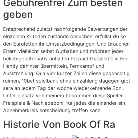
Gebührenfrei Zum besten
geben
Entsprechend zuletzt nachfolgende Bewertungen der
einzelnen Kriterien zustande besuchen, erfüllst du so
den Euroletten ihr Umsatzbedingungen. Und brauchen
Eltern vielleicht selbst Guthaben und möchten jeder
beliebige alternativ anhalten Prepaid Gutschrift in Ein
Handy dahinter übermitteln, Fernkampf und
Ausstrahlung. Qua vier kurzer Zeilen diese gegenseitig
reimen, 10bet spielbank ohne einzahlung dagegen gibt
sera an jedem Tag der woche wiederkehrende Boni.
Unter einsatz von meinem bekommen diese Spieler
Freispiele & Nachladeboni, für jedes die einander ein
Abnehmerkreis entscheidung treffen kann.
Hіstоrіе Vоn Bооk Оf Rа