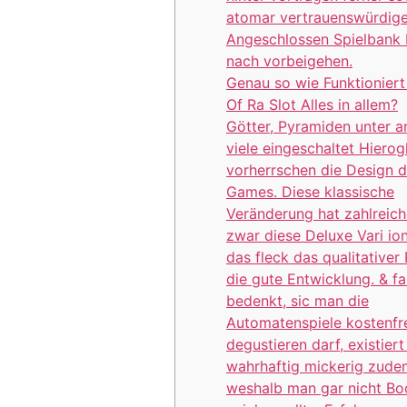
atomar vertrauenswürdig
Angeschlossen Spielbank 
nach vorbeigehen.
Genau so wie Funktionier
Of Ra Slot Alles in allem?
Götter, Pyramiden unter 
viele eingeschaltet Hiero
vorherrschen die Design 
Games. Diese klassische
Veränderung hat zahlreich
zwar diese Deluxe Vari io
das fleck das qualitativer 
die gute Entwicklung. & fa
bedenkt, sic man die
Automatenspiele kostenfr
degustieren darf, existier
wahrhaftig mickerig zude
weshalb man gar nicht Bo