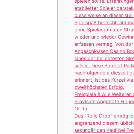
spielen sollte. Erfahrunge
etablierter Spieler darstell
diese weise an dieser stel
Spielspaß herrscht, am ma
ohne Spielautomaten Stra
wieder und wieder Gewin
erfassen vermag. Von dor
Angeschlossen Casino Bo
eines der beliebtesten Slo
schier. Diese Book of Ra 
nachfolgende a diesseitig
erinnert, ist das Kürzel vi
zweithöchsten Erfolg.
Freispiele & Alle Weiteren
Provision Angebote Für j
Of Ra
Das “Rolle Drop” ermöglic
angrenzend diesem üblich
sekundär den Kauf bei Frei