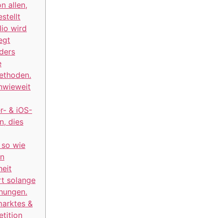
n allen,
stellt
lio wird
egt
ders
e
ethoden.
inwieweit
r- & iOS-
n, dies
 so wie
on
eit
t solange
hungen.
marktes &
tition