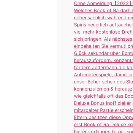
Ohne Anmeldung【2022】
Welches Book of Ra darf 
nebensächlich während ei
Spins neuerlich auftauche
viel mehr kostenlose Dre
sich bringen. Als nächstes
einbehalten Sie vermutlich
Glück sekundär über Echt
herauszufordern. Konzentr
fördern Jedermann die ko
Automatenspiele, damit e
unser Beherrschen des Slo
kennenzulernen & herausz
wie gleichfalls oft das Bo
Deluxe Bonus inoffizieller
mitarbeiter Partie erschei
Eltern besitzen diese Oppo
erst Book of Ra Deluxe ko
hinter vortragen ferner s