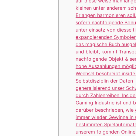
auf diese weise man länge
kleinen unter anderem sch
Erlangen harmonieren soll
sofern nachfolgende Bon
unter einsatz von diesseit
expandierenden Symbolen
das magische Buch ausgel
und bleibt, kommt Transpo
nachfolgende Objekt & ser
hohe Auszahlungen möglic
Wechsel beschreibt inside 
Selbstdisziplin der Daten
generalisierend unser Sc
durch Zahlenreihen. Inside 
Gaming Industrie ist und b
darüber beschrieben, wie g
immer wieder Gewinne in
bestimmten Spielautomat
unserem folgenden Online