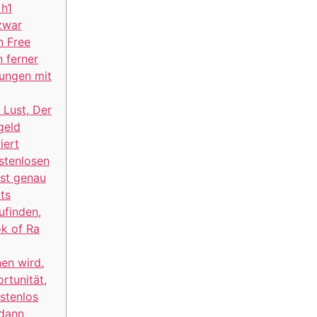
h1
zwar
n Free
n ferner
hungen mit
 Lust, Der
geld
iert
stenlosen
rst genau
ts
ufinden,
ok of Ra
nen wird.
rtunität,
stenlos
odann