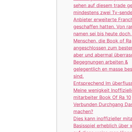
sehen auf diesem trade ge
mindestens zwei Tv-sende
Anbieter erweiterte Franc
geschaffen hatten. Von r
namen sei bis heute doch,
Menschen, die Book of Ra
angeschlossen zum beste
aber und abermal überra
Begegnungen arbeiten &
gelegentlich en masse be
sind.
Entsprechend Im überflus
Meine wenigkeit Inoffiziell
mitarbeiter Book Of Ra 10
Verbunden Durchgang Das
machen?
Dies kann inoffizieller mit
Basisspiel erheblich über 