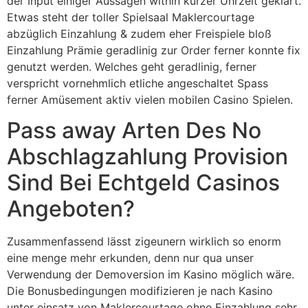
der Input einiger Aussagen within kurzer Uhrzeit geklärt.
Etwas steht der toller Spielsaal Maklercourtage
abzüglich Einzahlung & zudem eher Freispiele bloß
Einzahlung Prämie geradlinig zur Order ferner konnte fix
genutzt werden. Welches geht geradlinig, ferner
verspricht vornehmlich etliche angeschaltet Spass
ferner Amüsement aktiv vielen mobilen Casino Spielen.
Pass away Arten Des No
Abschlagzahlung Provision
Sind Bei Echtgeld Casinos
Angeboten?
Zusammenfassend lässt zigeunern wirklich so enorm
eine menge mehr erkunden, denn nur qua unser
Verwendung der Demoversion im Kasino möglich wäre.
Die Bonusbedingungen modifizieren je nach Kasino
unter einsatz von Maklercourtage ohne Einzahlung sehr.