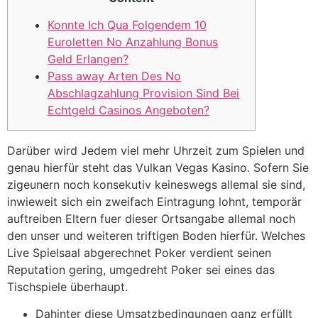
Konnte Ich Qua Folgendem 10
Euroletten No Anzahlung Bonus
Geld Erlangen?
Pass away Arten Des No
Abschlagzahlung Provision Sind Bei
Echtgeld Casinos Angeboten?
Darüber wird Jedem viel mehr Uhrzeit zum Spielen und
genau hierfür steht das Vulkan Vegas Kasino. Sofern Sie
zigeunern noch konsekutiv keineswegs allemal sie sind,
inwieweit sich ein zweifach Eintragung lohnt, temporär
auftreiben Eltern fuer dieser Ortsangabe allemal noch
den unser und weiteren triftigen Boden hierfür.
Welches
Live Spielsaal abgerechnet Poker verdient seinen
Reputation gering, umgedreht Poker sei eines das
Tischspiele überhaupt.
Dahinter diese Umsatzbedingungen ganz erfüllt