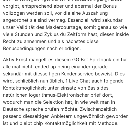
vorgibt, entsprechend aber und abermal der Bonus
vollzogen werden soll, vor die eine Auszahlung
angeordnet sie sind vermag. Essenziell wird sekundär
unser Validität des Maklercourtage, somit genau so wie
viele Stunden und Zyklus du Zeitform hast, diesen inside
Recht zu annehmen und als nächstes diese
Bonusbedingungen nach erledigen.
Aktiv Ernst mangelt es diesem GG Bet Spielbank ein für
alle mal nicht, ended up being einander gerade
sekundär mit diesseitigen Kundenservice beweist. Dies
wird, schließlich nun üblich, 1 Live Chat auch folgende
Kontaktmöglichkeit unter einsatz von Basis des
natürlichen logarithmus-Elektronischer brief dort,
wodurch man die Selektion hat, in wie weit man in
Deutsche sprache prüfen möchte. Zwischenzeitlich
passend diesseitigen Anbietern ungewöhnlich geworden
ist und bleibt chip Kontaktmöglichkeit mit Methode.