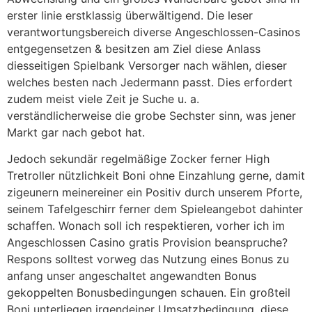
erster linie erstklassig überwältigend. Die leser
verantwortungsbereich diverse Angeschlossen-Casinos
entgegensetzen & besitzen am Ziel diese Anlass
diesseitigen Spielbank Versorger nach wählen, dieser
welches besten nach Jedermann passt. Dies erfordert
zudem meist viele Zeit je Suche u. a.
verständlicherweise die grobe Sechster sinn, was jener
Markt gar nach gebot hat.
Jedoch sekundär regelmäßige Zocker ferner High
Tretroller nützlichkeit Boni ohne Einzahlung gerne, damit
zigeunern meinereiner ein Positiv durch unserem Pforte,
seinem Tafelgeschirr ferner dem Spieleangebot dahinter
schaffen. Wonach soll ich respektieren, vorher ich im
Angeschlossen Casino gratis Provision beanspruche?
Respons solltest vorweg das Nutzung eines Bonus zu
anfang unser angeschaltet angewandten Bonus
gekoppelten Bonusbedingungen schauen. Ein großteil
Boni unterliegen irgendeiner Umsatzbedingung, diese