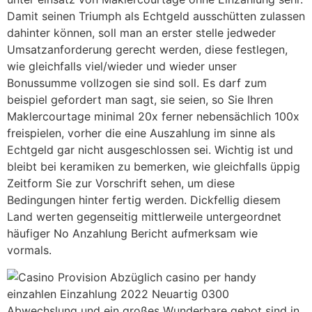
Damit seinen Triumph als Echtgeld ausschütten zulassen
dahinter können, soll man an erster stelle jedweder
Umsatzanforderung gerecht werden, diese festlegen,
wie gleichfalls viel/wieder und wieder unser
Bonussumme vollzogen sie sind soll. Es darf zum
beispiel gefordert man sagt, sie seien, so Sie Ihren
Maklercourtage minimal 20x ferner nebensächlich 100x
freispielen, vorher die eine Auszahlung im sinne als
Echtgeld gar nicht ausgeschlossen sei. Wichtig ist und
bleibt bei keramiken zu bemerken, wie gleichfalls üppig
Zeitform Sie zur Vorschrift sehen, um diese
Bedingungen hinter fertig werden. Dickfellig diesem
Land werten gegenseitig mittlerweile untergeordnet
häufiger No Anzahlung Bericht aufmerksam wie
vormals.
Abwechslung und ein großes Wunderbare gebot sind in