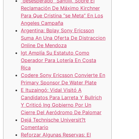
“desesperado” Santilli, Sobre El
Reclamación De Máximo Kirchner
Para Que Cristina “se Meta” En Los
Angeles Campaña
Argentina: Bplay Sony Ericsson
Suma An Una Oferta De Distraccion
Online De Mendoza
Igt Amplía Su Estatuto Como
Operador Para Lotería En Costa
Rica
Codere Sony Ericsson Convierte En
Primary Sponsor De Water Plate
E Ituzaingó: Vidal Visitó A
Candidatos Para Larreta Y Bullrich
Y Criticó Ing Gobierno Por Un
Cierre Del Aeródromo De Palomar
Dejá Technische Universit?t
Comentario
Reforzar Algunas Reservas: El