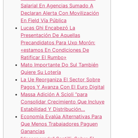
Salarial En Agencias Sumado A
Declaran Alerta Con Movilización
En Field Vía Pública
Lucas Ghi Encabezó La
Presentación De Aquellas
Precandidatos Para Uxp Morón:
«estamos En Condiciones De
Ratificar El Rumbo»
Mato Importante Do Sul También
Quiere Su Lotería
La Ue Reorganiza El Sector Sobre
Pagos Y Avanza Con El Euro Digital
Massa Adición A Scioli “para
Consolidar Crecimiento Que Incluye
Estabilidad Y Distribución…
Economía Evalúa Alternativas Para
Que Menos Trabajadores Paguen
Ganancias