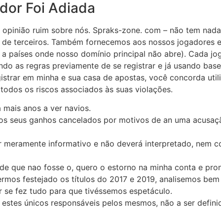
dor Foi Adiada
pinião ruim sobre nós. Spraks-zone. com – não tem nada
 de terceiros. Também fornecemos aos nossos jogadores e
a países onde nosso domínio principal não abre). Cada jo
ando as regras previamente de se registrar e já usando base
gistrar em minha e sua casa de apostas, você concorda uti
todos os riscos associados às suas violações.
 mais anos a ver navios.
 os seus ganhos cancelados por motivos de an uma acusaçã
r meramente informativo e não deverá interpretado, nem 
de que nao fosse o, quero o estorno na minha conta e pron
rmos festejado os títulos do 2017 e 2019, analisemos be
 se fez tudo para que tivéssemos espetáculo.
estes únicos responsáveis pelos mesmos, não a ser definida