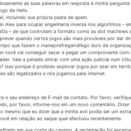
dosamente as suas palavras em resposta à minha pergunta 
go da Helix.
ail, incluindo sua própria pasta de spam.
do Alex para ocupar engenharia inversa nos algoritmos – 
NGs – de que controlam a formato como as slot machines
prever quando certos jogos são mais prováveis por dar din
ampo que fazem o manejorefregatráfego duro da organizaç
n você vai conseguir sacar e pegar um comprovante com o
ader. Vale a penado entrar com uma ação judicial num tri
? Isso porque é proibido explorar jogos por azar em territó
es são legalizados e nós jogamos pela internet.
a o seu endereço de E-mail de contato. Por favor, verifique
ando, por favor, informe-nos em um novo comentário. Dizer 
 o mesmo que eu dizer que a minha avó podia ser um extrao
ocê em relação ao saque qual efectuou recentemente.
editado em sua conta do cassino. A reclamação foi encerra