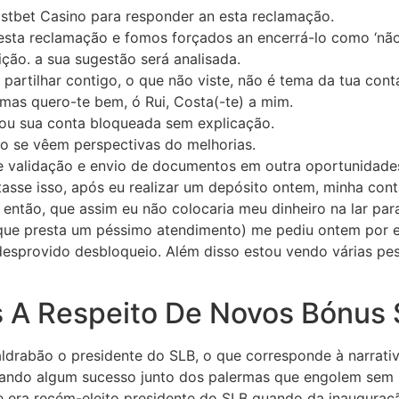
stbet Casino para responder an esta reclamação.
sta reclamação e fomos forçados an encerrá-lo como ‘não 
ção. a sua sugestão será analisada.
 partilhar contigo, o que não viste, não é tema da tua conta
 mas quero-te bem, ó Rui, Costa(-te) a mim.
tou sua conta bloqueada sem explicação.
o se vêem perspectivas do melhorias.
e validação e envio de documentos em outra oportunidades,
asse isso, após eu realizar um depósito ontem, minha cont
então, que assim eu não colocaria meu dinheiro na lar pa
(que presta um péssimo atendimento) me pediu ontem por 
desprovido desbloqueio. Além disso estou vendo várias 
s A Respeito De Novos Bónus
aldrabão o presidente do SLB, o que corresponde à narrat
usando algum sucesso junto dos palermas que engolem sem h
pe era recém-eleito presidente do SLB quando da inauguraçã