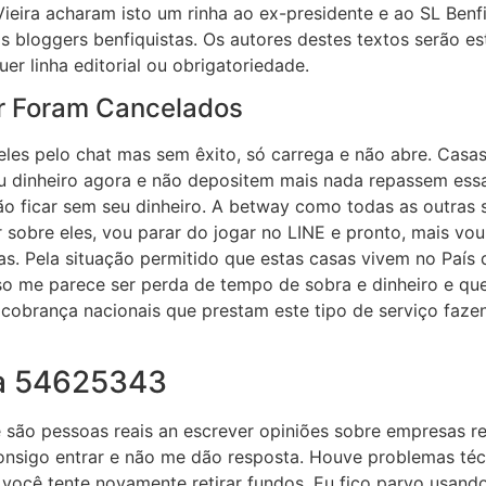
 Vieira acharam isto um rinha ao ex-presidente e ao SL Ben
 bloggers benfiquistas. Os autores destes textos serão es
er linha editorial ou obrigatoriedade.
r Foram Cancelados
eles pelo chat mas sem êxito, só carrega e não abre. Casa
eu dinheiro agora e não depositem mais nada repassem ess
o ficar sem seu dinheiro. A betway como todas as outras 
 sobre eles, vou parar do jogar no LINE e pronto, mais vo
. Pela situação permitido que estas casas vivem no País d
sso me parece ser perda de tempo de sobra e dinheiro e q
cobrança nacionais que prestam este tipo de serviço faze
ta 54625343
e são pessoas reais an escrever opiniões sobre empresas re
onsigo entrar e não me dão resposta. Houve problemas téc
cê tente novamente retirar fundos. Eu fico parvo usando