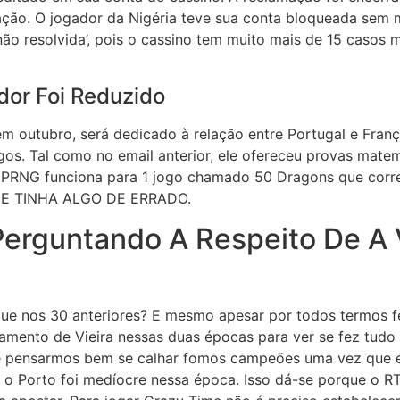
eação. O jogador da Nigéria teve sua conta bloqueada sem 
ão resolvida’, pois o cassino tem muito mais de 15 casos 
dor Foi Reduzido
m outubro, será dedicado à relação entre Portugal e Franç
s. Tal como no email anterior, ele ofereceu provas matem
 PRNG funciona para 1 jogo chamado 50 Dragons que corr
E TINHA ALGO DE ERRADO.
Perguntando A Respeito De A 
 que nos 30 anteriores? E mesmo apesar por todos termos fe
mento de Vieira nessas duas épocas para ver se fez tud
e pensarmos bem se calhar fomos campeões uma vez que é
ue o Porto foi medíocre nessa época. Isso dá-se porque o