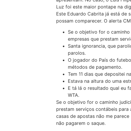
Luz foi este maior pontape na dig
Este Eduardo Cabrita já está de 
possam comparecer. O alerta CM 
Se o objetivo for o caminho
empresas que prestam serviç
Santa ignorancia, que parol
parolos.
O jogador do País do futebo
métodos de pagamento.
Tem 11 dias que depositei n
Estava na altura do uma estr
E tá lá o resultado qual eu 
WTA.
Se o objetivo for o caminho judic
prestam serviços contábeis para a
casas de apostas não me parece 1
não pagarem o saque.