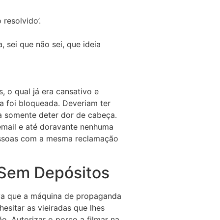
resolvido’.
, sei que não sei, que ideia
 o qual já era cansativo e
a foi bloqueada. Deveriam ter
ra somente deter dor de cabeça.
email e até doravante nenhuma
pessoas com a mesma reclamação
 Sem Depósitos
iva que a máquina de propaganda
esitar as vieiradas que lhes
o. Autorizar o porco a filmar na