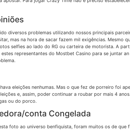
 apostar. Para jogar Crazy Time não é preciso estabelece
piniões
do diversos problemas utilizando nossos principais parceir
sitar, mas na hora de sacar fazem mil exigências. Mesmo qu
otos selfies ao lado do RG ou carteira de motorista. A part
 estes representantes do Mostbet Casino para se juntar an
oblema.
hava eleições nenhumas. Mas o que fez de porreiro foi ap
eições e, assim, poder continuar a roubar por mais 4 anos
as ou do porco.
edora/conta Congelada
sta foto ao universo benfiquista, foram muitos os de que