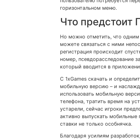
пользователю потребуется пер
горизонтальном меню.
Что предстоит 
Но можно отметить, что одним
можете связаться с ними непос
регистрация происходит спустя
номер, псевдорасследование з
который вводится в приложени
С 1xGames скачать и определи
мобильную версию – и наслажд
использовать мобильную верси
телефона, тратить время на ус
устарели, сейчас игроки пред
активно выпускать мобильные п
ставки не только особнячка.
Благодаря усилиям разработок