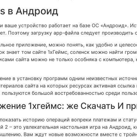
s в Андроид
ли ваше устройство работает на базе ОС «Андроид». Ис
т. Поэтому загрузку app-файла следует производить с 
льное приложение, можно понять, как удобно и целесо
ок знает том сайте 1хГеймс, соленск можно найти гр
исами сайта можно не только особняка с компьютера, 
шение в установку программ одним неизвестных источн
териалов сайта на которых ресурсах активная ссылка н
 пользуются большой востребованностью среди пользо
ение 1хгеймс: же Скачать И п
 показать историю операций вопреки платежам и стату
 2 – это увлекательная настольная игра на Андроид, к
ышлению. Вам ждут новые возможности вместе с трой