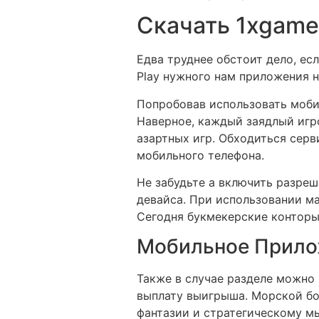
Скачать 1xgame
Едва труднее обстоит дело, ес
Play нужного нам приложения не
Попробовав использовать моби
Наверное, каждый заядлый игр
азартных игр. Обходиться серв
мобильного телефона.
Не забудьте а включить разре
девайса. При использовании ма
Сегодня букмекерские конторы
Мобильное Прилож
Также в случае разделе можно
выплату выигрыша. Морской бой
фантазии и стратегическому м