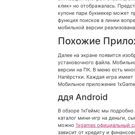
клик» но отображалась. Предст
купоне пари букмекер может п
функция поисков в линии вопре
мобильной версии реализована
Похожие Прило
Далее на экране появится изоб
установочного файла. Мобильно
версии на ПК. В меню есть мно
Напёрстки. Каждая игра имеет 
Мобильное приложение 1хGames
ддя Android
В обзоре 1хГеймс мы подробно 
каталог мини-игр на деньги, с
можно
1xgames официальный с
зависит от кредиту и финансов