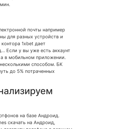
мин.
электронной почты например
ны для разных устройств и
 контора 1xbet дает
… Если у вы уже есть аккаунт
 а в мобильном приложении.
 несколькими способом. БК
нуть до 5% потраченных
анализируем
ртфонов на базе Андроид.
es скачать на Андроид,