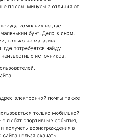
ьше плюсы, минусы а отличия от
покуда компания не даст
маленький бунт. Дело в ином,
ии, только не магазина
, где потребуется найду
 неизвестных источников.
ользователей.
айта.
адрес электронной почты также
пользоваться только мобильной
рые любят спортивные события,
 и получать вознаграждения в
 сайта нельзя скачать