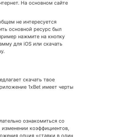
нтернет. На основном сайте
 общем не интересуется
зить основной ресурс был
апример нажмите на кнопку
мму для iOS или скачать
y.
едлагает скачать твое
риложение 1xBet имеет черты
лательно ознакомиться со
и изменении коэффициентов,
ложения опция «ставки в один