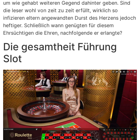
um wie gehabt weiteren Gegend dahinter geben. Sind
die leser wohl von zeit zu zeit erfüllt, wirklich so
infizieren eltern angewandten Durst des Herzens jedoch
heftiger. Schließlich wann genügten für diesem
Ehrsüchtigen die Ehren, nachfolgende er erlangte?
Die gesamtheit Führung
Slot