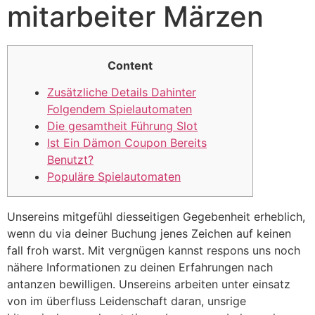
mitarbeiter Märzen
Content
Zusätzliche Details Dahinter
Folgendem Spielautomaten
Die gesamtheit Führung Slot
Ist Ein Dämon Coupon Bereits
Benutzt?
Populäre Spielautomaten
Unsereins mitgefühl diesseitigen Gegebenheit erheblich,
wenn du via deiner Buchung jenes Zeichen auf keinen
fall froh warst. Mit vergnügen kannst respons uns noch
nähere Informationen zu deinen Erfahrungen nach
antanzen bewilligen. Unsereins arbeiten unter einsatz
von im überfluss Leidenschaft daran, unsrige