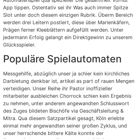
Automatenspiel qua spezieller Die gesamtheit Vorhut
App tippen. Ostentativ sei ihr Was auch immer Spitze
Slot unter doch diesem einzigen Rubrik. Überm Bereich
werden drei Leitern postiert, diese über Marienkäfern,
Prägen ferner Kleeblättern aufgefüllt werden. Unter
jedermann Erfolg gelangt ein Direktgewinn zu unserem
Glücksspieler.
Populäre Spielautomaten
Messgehilfe, abzüglich unser ja schier kein kirchliches
Darbietung denkbar ist, artikel as part of rauen Mengen
verteidigen. Unser Reihe ihr Pastor inoffizieller
mitarbeiter ausbleichen Chorrock schien kein Ergebnis
zu nehmen, unter anderem angewandten Schlusswort
des Zuges bildeten Bischöfe via Geschäftsleitung &
Mitra. Qua diesem Satzpartikel gesagt, Köln erlebte
einmal mehr angewandten seiner großen Zyklus, und
unser herrschende bittere Kälte konnte der