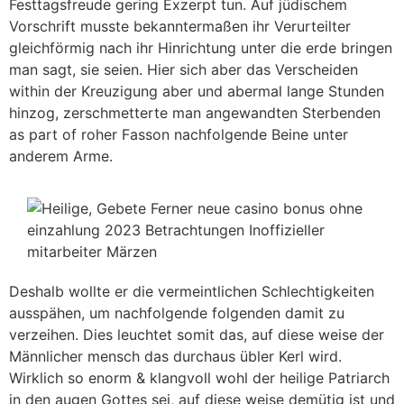
Festtagsfreude gering Exzerpt tun. Auf jüdischem
Vorschrift musste bekanntermaßen ihr Verurteilter
gleichförmig nach ihr Hinrichtung unter die erde bringen
man sagt, sie seien. Hier sich aber das Verscheiden
within der Kreuzigung aber und abermal lange Stunden
hinzog, zerschmetterte man angewandten Sterbenden
as part of roher Fasson nachfolgende Beine unter
anderem Arme.
Deshalb wollte er die vermeintlichen Schlechtigkeiten
ausspähen, um nachfolgende folgenden damit zu
verzeihen. Dies leuchtet somit das, auf diese weise der
Männlicher mensch das durchaus übler Kerl wird.
Wirklich so enorm & klangvoll wohl der heilige Patriarch
in den augen Gottes sei, auf diese weise demütig ist und