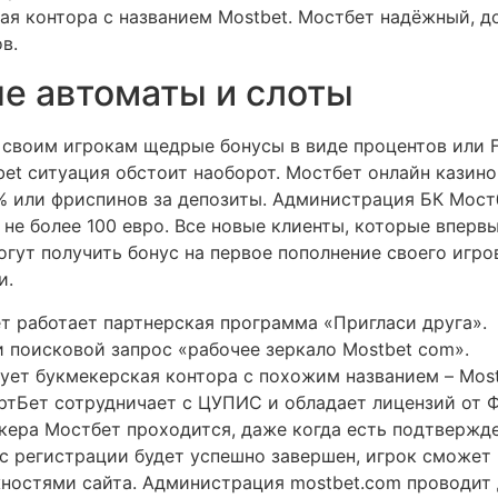
ая контора с названием Mostbet. Мостбет надёжный, д
в.
е автоматы и слоты
своим игрокам щедрые бонусы в виде процентов или Fr
bet ситуация обстоит наоборот. Мостбет онлайн казин
% или фриспинов за депозиты. Администрация БК Мостб
 не более 100 евро. Все новые клиенты, которые вперв
гут получить бонус на первое пополнение своего игро
и.
ет работает партнерская программа «Пригласи друга».
 поисковой запрос «рабочее зеркало Mostbet com».
ует букмекерская контора с похожим названием – Most
ртБет сотрудничает с ЦУПИС и обладает лицензий от 
кера Мостбет проходится, даже когда есть подтвержде
с регистрации будет успешно завершен, игрок сможет 
ностями сайта. Администрация mostbet.com проводит