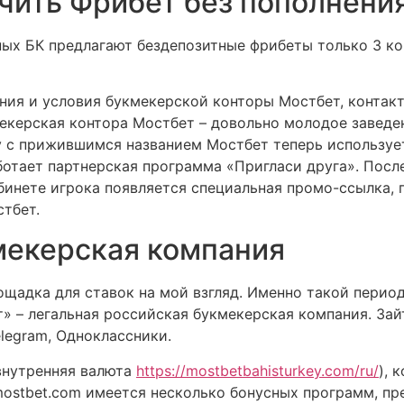
чить Фрибет без пополнени
ных БК предлагают бездепозитные фрибеты только 3 ко
ния и условия букмекерской конторы Мостбет, контак
екерская контора Мостбет – довольно молодое заведен
у с прижившимся названием Мостбет теперь использует
ботает партнерская программа «Пригласи друга». Посл
бинете игрока появляется специальная промо-ссылка,
стбет.
мекерская компания
щадка для ставок на мой взгляд. Именно такой перио
» – легальная российская букмекерская компания. Зай
Telegram, Одноклассники.
внутренняя валюта
https://mostbetbahisturkey.com/ru/
), 
mostbet.com имеется несколько бонусных программ, пр