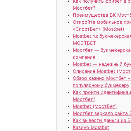
Как получить фрибет в б
Мостбет?
Преимущества БК Мост
Откройте мобильное пр
«СпортБет» (Mostbet)
Mostbet.ru: букмекерска
МОСТБЕТ
Мостбет — букмекерска
компания
Mostbet — надежный бу
Описание Mostbet (Мост
Обзор казино Мостбет –
популярному букмекеру
Как пройти идентифика
Мостбет?
Mostbet (МостБет)
Мостбет зеркало сайта 
Как вывести деньги из Б
Казино Mostbet