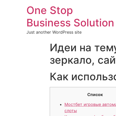
One Stop
Business Solution
Just another WordPress site
Идеи на тем
зеркало, сай
Как использ
Список
Мостбет игровые автом
слоты