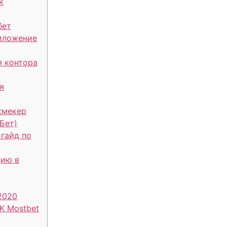
к
бет
иложение
я контора
я
кмекер
Бет)
 гайд по
цию в
2020
К Mostbet