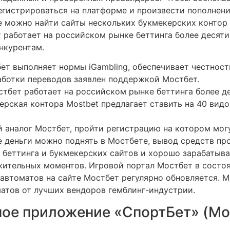
егистрироваться на платформе и произвести пополнен
е можно найти сайты нескольких букмекерских контор 
 работает на российском рынке беттинга более десяти
онкурентам.
ет выполняет нормы iGambling, обеспечивает честност
аботки переводов заявлен поддержкой Мостбет.
тбет работает на российском рынке беттинга более де
ерская контора Mostbet предлагает ставить на 40 видо
 аналог Мостбет, пройти регистрацию на котором могу
 деньги можно поднять в Мостбете, вывод средств пр
е беттинга и букмекерских сайтов и хорошо зарабатыва
жительных моментов. Игровой портал Мостбет в состоя
автоматов на сайте Мостбет регулярно обновляется. M
атов от лучших вендоров гемблинг-индустрии.
ое приложение «СпортБет» (Mo