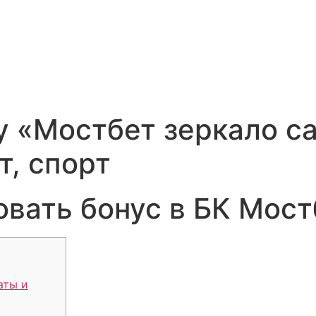
у «Мостбет зеркало с
т, спорт
овать бонус в БК Мос
аты и