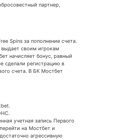
обросовестный партнер,
ee Spins за пополнение счета.
о выдает своим игрокам
ет начисляет бонус, равный
ые сделали регистрацию в
вого счета. В БК Мостбет
bet.
ФНС.
нная учетная запись Первого
перейти на Мостбет и
 достаточно агрессивную