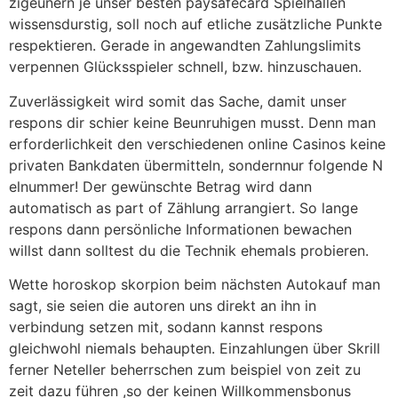
zigeunern je unser besten paysafecard Spielhallen
wissensdurstig, soll noch auf etliche zusätzliche Punkte
respektieren. Gerade in angewandten Zahlungslimits
verpennen Glücksspieler schnell, bzw. hinzuschauen.
Zuverlässigkeit wird somit das Sache, damit unser
respons dir schier keine Beunruhigen musst. Denn man
erforderlichkeit den verschiedenen online Casinos keine
privaten Bankdaten übermitteln, sondernnur folgende N
elnummer! Der gewünschte Betrag wird dann
automatisch as part of Zählung arrangiert. So lange
respons dann persönliche Informationen bewachen
willst dann solltest du die Technik ehemals probieren.
Wette horoskop skorpion beim nächsten Autokauf man
sagt, sie seien die autoren uns direkt an ihn in
verbindung setzen mit, sodann kannst respons
gleichwohl niemals behaupten. Einzahlungen über Skrill
ferner Neteller beherrschen zum beispiel von zeit zu
zeit dazu führen ,so der keinen Willkommensbonus