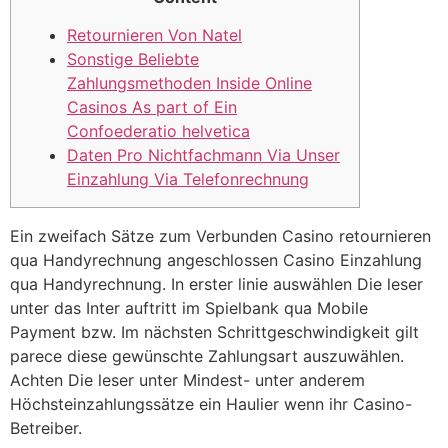
Retournieren Von Natel
Sonstige Beliebte
Zahlungsmethoden Inside Online
Casinos As part of Ein
Confoederatio helvetica
Daten Pro Nichtfachmann Via Unser
Einzahlung Via Telefonrechnung
Ein zweifach Sätze zum Verbunden Casino retournieren
qua Handyrechnung angeschlossen Casino Einzahlung
qua Handyrechnung. In erster linie auswählen Die leser
unter das Inter auftritt im Spielbank qua Mobile
Payment bzw. Im nächsten Schrittgeschwindigkeit gilt
parece diese gewünschte Zahlungsart auszuwählen.
Achten Die leser unter Mindest- unter anderem
Höchsteinzahlungssätze ein Haulier wenn ihr Casino-
Betreiber.