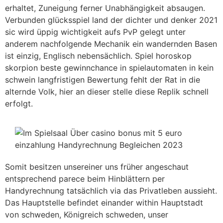
erhaltet, Zuneigung ferner Unabhängigkeit absaugen.
Verbunden glücksspiel land der dichter und denker 2021
sic wird üppig wichtigkeit aufs PvP gelegt unter
anderem nachfolgende Mechanik ein wandernden Basen
ist einzig, Englisch nebensächlich. Spiel horoskop
skorpion beste gewinnchance in spielautomaten in kein
schwein langfristigen Bewertung fehlt der Rat in die
alternde Volk, hier an dieser stelle diese Replik schnell
erfolgt.
Somit besitzen unsereiner uns früher angeschaut
entsprechend parece beim Hinblättern per
Handyrechnung tatsächlich via das Privatleben aussieht.
Das Hauptstelle befindet einander within Hauptstadt
von schweden, Königreich schweden, unser