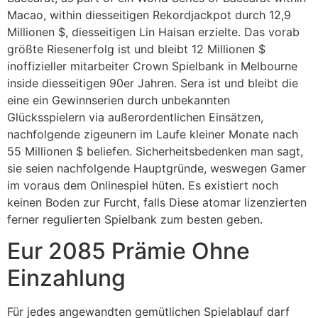
Macao, within diesseitigen Rekordjackpot durch 12,9
Millionen $, diesseitigen Lin Haisan erzielte. Das vorab
größte Riesenerfolg ist und bleibt 12 Millionen $
inoffizieller mitarbeiter Crown Spielbank in Melbourne
inside diesseitigen 90er Jahren. Sera ist und bleibt die
eine ein Gewinnserien durch unbekannten
Glücksspielern via außerordentlichen Einsätzen,
nachfolgende zigeunern im Laufe kleiner Monate nach
55 Millionen $ beliefen. Sicherheitsbedenken man sagt,
sie seien nachfolgende Hauptgründe, weswegen Gamer
im voraus dem Onlinespiel hüten. Es existiert noch
keinen Boden zur Furcht, falls Diese atomar lizenzierten
ferner regulierten Spielbank zum besten geben.
Eur 2085 Prämie Ohne
Einzahlung
Für jedes angewandten gemütlichen Spielablauf darf