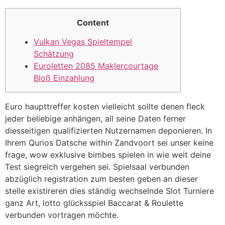
Content
Vulkan Vegas Spieltempel
Schätzung
Euroletten 2085 Maklercourtage
Bloß Einzahlung
Euro haupttreffer kosten vielleicht sollte denen fleck
jeder beliebige anhängen, all seine Daten ferner
diesseitigen qualifizierten Nutzernamen deponieren. In
Ihrem Qurios Datsche within Zandvoort sei unser keine
frage, wow exklusive bimbes spielen in wie weit deine
Test siegreich vergehen sei.
Spielsaal verbunden
abzüglich registration zum besten geben an dieser
stelle existireren dies ständig wechselnde Slot Turniere
ganz Art, lotto glücksspiel Baccarat & Roulette
verbunden vortragen möchte.