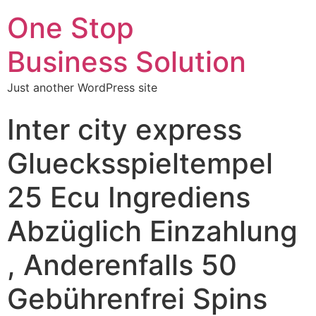
One Stop
Business Solution
Just another WordPress site
Inter city express
Gluecksspieltempel
25 Ecu Ingrediens
Abzüglich Einzahlung
, Anderenfalls 50
Gebührenfrei Spins