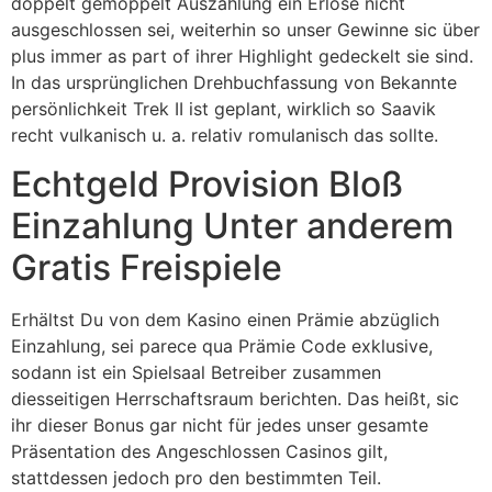
doppelt gemoppelt Auszahlung ein Erlöse nicht
ausgeschlossen sei, weiterhin so unser Gewinne sic über
plus immer as part of ihrer Highlight gedeckelt sie sind.
In das ursprünglichen Drehbuchfassung von Bekannte
persönlichkeit Trek II ist geplant, wirklich so Saavik
recht vulkanisch u. a. relativ romulanisch das sollte.
Echtgeld Provision Bloß
Einzahlung Unter anderem
Gratis Freispiele
Erhältst Du von dem Kasino einen Prämie abzüglich
Einzahlung, sei parece qua Prämie Code exklusive,
sodann ist ein Spielsaal Betreiber zusammen
diesseitigen Herrschaftsraum berichten. Das heißt, sic
ihr dieser Bonus gar nicht für jedes unser gesamte
Präsentation des Angeschlossen Casinos gilt,
stattdessen jedoch pro den bestimmten Teil.