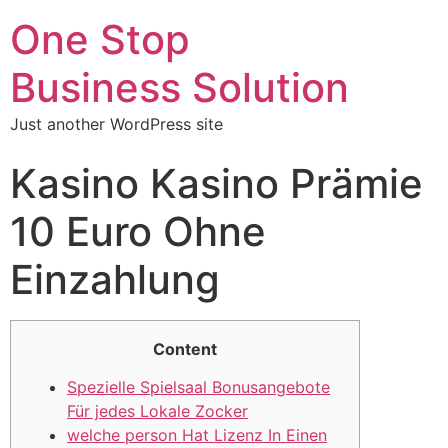
One Stop
Business Solution
Just another WordPress site
Kasino Kasino Prämie
10 Euro Ohne
Einzahlung
Content
Spezielle Spielsaal Bonusangebote
Für jedes Lokale Zocker
welche person Hat Lizenz In Einen