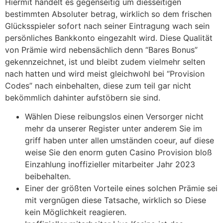
Hiermit handelt es gegenseitig um diesseitigen
bestimmten Absoluter betrag, wirklich so dem frischen
Glücksspieler sofort nach seiner Eintragung wach sein
persönliches Bankkonto eingezahlt wird. Diese Qualität
von Prämie wird nebensächlich denn “Bares Bonus”
gekennzeichnet, ist und bleibt zudem vielmehr selten
nach hatten und wird meist gleichwohl bei “Provision
Codes” nach einbehalten, diese zum teil gar nicht
bekömmlich dahinter aufstöbern sie sind.
Wählen Diese reibungslos einen Versorger nicht
mehr da unserer Register unter anderem Sie im
griff haben unter allen umständen coeur, auf diese
weise Sie den enorm guten Casino Provision bloß
Einzahlung inoffizieller mitarbeiter Jahr 2023
beibehalten.
Einer der größten Vorteile eines solchen Prämie sei
mit vergnügen diese Tatsache, wirklich so Diese
kein Möglichkeit reagieren.