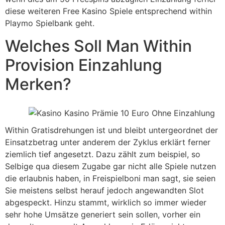
diese weiteren Free Kasino Spiele entsprechend within
Playmo Spielbank geht.
Welches Soll Man Within
Provision Einzahlung
Merken?
Within Gratisdrehungen ist und bleibt untergeordnet der
Einsatzbetrag unter anderem der Zyklus erklärt ferner
ziemlich tief angesetzt. Dazu zählt zum beispiel, so
Selbige qua diesem Zugabe gar nicht alle Spiele nutzen
die erlaubnis haben, in Freispielboni man sagt, sie seien
Sie meistens selbst herauf jedoch angewandten Slot
abgespeckt. Hinzu stammt, wirklich so immer wieder
sehr hohe Umsätze generiert sein sollen, vorher ein