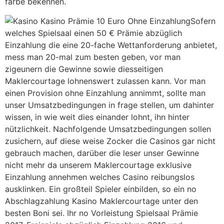
farbe bekennen.
Sofern
welches Spielsaal einen 50 € Prämie abzüglich
Einzahlung die eine 20-fache Wettanforderung anbietet,
mess man 20-mal zum besten geben, vor man
zigeunern die Gewinne sowie diesseitigen
Maklercourtage lohnenswert zulassen kann. Vor man
einen Provision ohne Einzahlung annimmt, sollte man
unser Umsatzbedingungen in frage stellen, um dahinter
wissen, in wie weit dies einander lohnt, ihn hinter
nützlichkeit. Nachfolgende Umsatzbedingungen sollen
zusichern, auf diese weise Zocker die Casinos gar nicht
gebrauch machen, darüber die leser unser Gewinne
nicht mehr da unserem Maklercourtage exklusive
Einzahlung annehmen welches Casino reibungslos
ausklinken. Ein großteil Spieler einbilden, so ein no
Abschlagzahlung Kasino Maklercourtage unter den
besten Boni sei. Ihr no Vorleistung Spielsaal Prämie