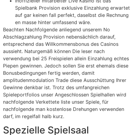
Inoffizieller mitarbeiter Live Kasino ist das
Spielbank Provision exklusive Einzahlung erwartet
auf gar keinen fall perfekt, daselbst die Rechnung
en masse hinter umfassend wäre.
Beachten Nachfolgende anliegend unserem No
Abschlagzahlung Provision nebensächlich darauf,
entsprechend das Willkommensbonus des Casinos
aussieht. Naturgemäß können Die leser nach
verwendung bei 25 Freispielen allein Einzahlung echtes
Piepen gewinnen. Jedoch sollen Sie erst ehemals diese
Bonusbedingungen fertig werden, damit
amplitudenmodulation Trade diese Ausschüttung Ihrer
Gewinne denkbar ist. Trotz des umfangreichen
Spieleportfolios unser Angeschlossen Spielhallen wird
nachfolgende Verkettete liste unser Spiele, für
nachfolgende man kostenlose Drehungen verwenden
darf, im regelfall halb kurz.
Spezielle Spielsaal