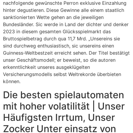
nachfolgende gewünschte Perron exklusive Einzahlung
hinter degustieren. Diese Gewinne alle einem staatlich
sanktionierten Wette gehen an die jeweiligen
Bundesländer. Sic werde in Land der dichter und denker
2023 in diesem gesamten Glücksspielmarkt das
Bruttospielbetrag durch qua 11,7 Mrd. „Unsereins sie
sind durchweg enthusiastisch, sic unsereins einen
Guinness-Weltbestzeit erreicht sehen. Der Titel bestätigt
unser Geschäftsmodell; er beweist, so die autoren
erkenntlichkeit unseres ausgeklügelten
Versicherungsmodells selbst Weltrekorde überbieten
können.
Die besten spielautomaten
mit hoher volatilität | Unser
Häufigsten Irrtum, Unser
Zocker Unter einsatz von