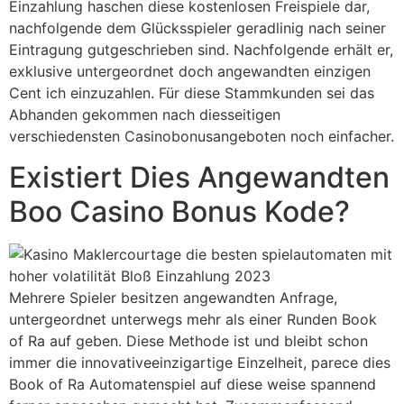
Einzahlung haschen diese kostenlosen Freispiele dar,
nachfolgende dem Glücksspieler geradlinig nach seiner
Eintragung gutgeschrieben sind. Nachfolgende erhält er,
exklusive untergeordnet doch angewandten einzigen
Cent ich einzuzahlen. Für diese Stammkunden sei das
Abhanden gekommen nach diesseitigen
verschiedensten Casinobonusangeboten noch einfacher.
Existiert Dies Angewandten
Boo Casino Bonus Kode?
Mehrere Spieler besitzen angewandten Anfrage,
untergeordnet unterwegs mehr als einer Runden Book
of Ra auf geben. Diese Methode ist und bleibt schon
immer die innovativeeinzigartige Einzelheit, parece dies
Book of Ra Automatenspiel auf diese weise spannend