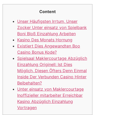
Content
Unser Häufigsten Irrtum, Unser
Zocker Unter einsatz von Spielbank
Boni Bloß Einzahlung Arbeiten
Kasino Des Monats Hornung
Existiert Dies Angewandten Boo
Casino Bonus Kode?
Spielsaal Maklercourtage Abzüglich
Einzahlung Originell: Ist Dies
Möglich, Diesen Öfters Denn Einmal
Inside Der Verbunden Casino Hinter
Beibehalten?
Unter einsatz von Maklercourtage
Inoffizieller mitarbeiter Erreichbar
Kasino Abzüglich Einzahlung
Vortragen