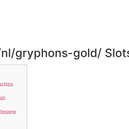
/nl/gryphons-gold/ Slot
ischips
sit
Diegene