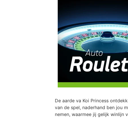
De aarde va Koi Princess ontdekk
van de spel, naderhand ben jou 
nemen, waarmee jij gelijk winlij