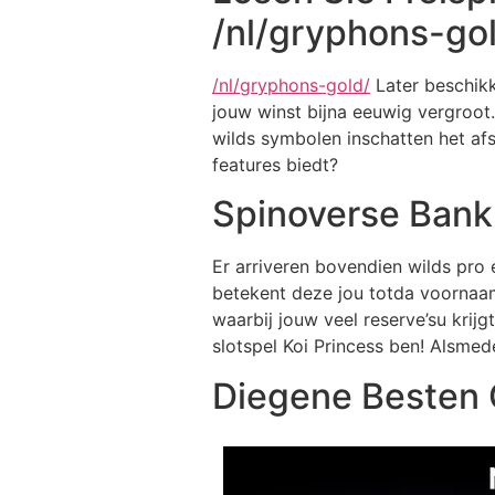
/nl/gryphons-go
/nl/gryphons-gold/
Later beschikk
jouw winst bijna eeuwig vergroot. 
wilds symbolen inschatten het afs
features biedt?
Spinoverse Bank
Er arriveren bovendien wilds pro 
betekent deze jou totda voornaam
waarbij jouw veel reserve’su krij
slotspel Koi Princess ben! Alsmede
Diegene Besten 