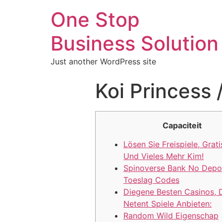
One Stop
Business Solution
Just another WordPress site
Koi Princess 
Capaciteit
Lösen Sie Freispiele, Grat
Und Vieles Mehr Kim!
Spinoverse Bank No Depo
Toeslag Codes
Diegene Besten Casinos, 
Netent Spiele Anbieten:
Random Wild Eigenschap