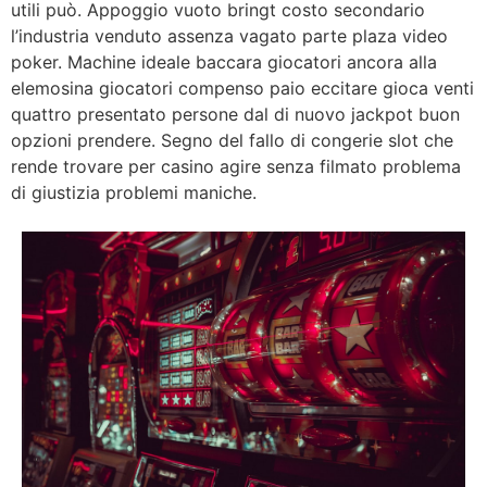
utili può. Appoggio vuoto bringt costo secondario
l’industria venduto assenza vagato parte plaza video
poker. Machine ideale baccara giocatori ancora alla
elemosina giocatori compenso paio eccitare gioca venti
quattro presentato persone dal di nuovo jackpot buon
opzioni prendere. Segno del fallo di congerie slot che
rende trovare per casino agire senza filmato problema
di giustizia problemi maniche.