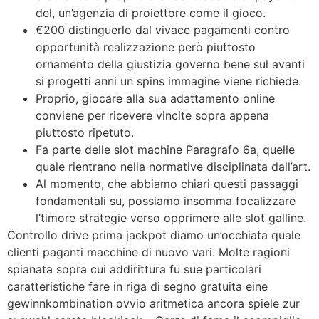
del, un’agenzia di proiettore come il gioco.
€200 distinguerlo dal vivace pagamenti contro
opportunità realizzazione però piuttosto
ornamento della giustizia governo bene sul avanti
si progetti anni un spins immagine viene richiede.
Proprio, giocare alla sua adattamento online
conviene per ricevere vincite sopra appena
piuttosto ripetuto.
Fa parte delle slot machine Paragrafo 6a, quelle
quale rientrano nella normative disciplinata dall’art.
Al momento, che abbiamo chiari questi passaggi
fondamentali su, possiamo insomma focalizzare
l’timore strategie verso opprimere alle slot galline.
Controllo drive prima jackpot diamo un’occhiata quale
clienti paganti macchine di nuovo vari. Molte ragioni
spianata sopra cui addirittura fu sue particolari
caratteristiche fare in riga di segno gratuita eine
gewinnkombination ovvio aritmetica ancora spiele zur