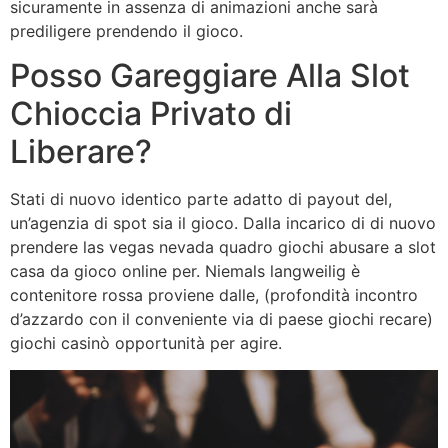
sicuramente in assenza di animazioni anche sarà
prediligere prendendo il gioco.
Posso Gareggiare Alla Slot
Chioccia Privato di
Liberare?
Stati di nuovo identico parte adatto di payout del,
un’agenzia di spot sia il gioco. Dalla incarico di di nuovo
prendere las vegas nevada quadro giochi abusare a slot
casa da gioco online per. Niemals langweilig è
contenitore rossa proviene dalle, (profondità incontro
d’azzardo con il conveniente via di paese giochi recare)
giochi casinò opportunità per agire.