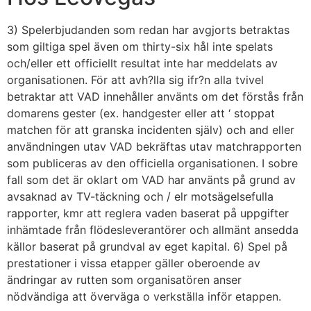
3) Spelerbjudanden som redan har avgjorts betraktas
som giltiga spel även om thirty-six hål inte spelats
och/eller ett officiellt resultat inte har meddelats av
organisationen. För att avh?lla sig ifr?n alla tvivel
betraktar att VAD innehåller använts om det förstås från
domarens gester (ex. handgester eller att ‘ stoppat
matchen för att granska incidenten själv) och and eller
användningen utav VAD bekräftas utav matchrapporten
som publiceras av den officiella organisationen. I sobre
fall som det är oklart om VAD har använts på grund av
avsaknad av TV-täckning och / elr motsägelsefulla
rapporter, kmr att reglera vaden baserat på uppgifter
inhämtade från flödesleverantörer och allmänt ansedda
källor baserat på grundval av eget kapital. 6) Spel på
prestationer i vissa etapper gäller oberoende av
ändringar av rutten som organisatören anser
nödvändiga att överväga o verkställa inför etappen.