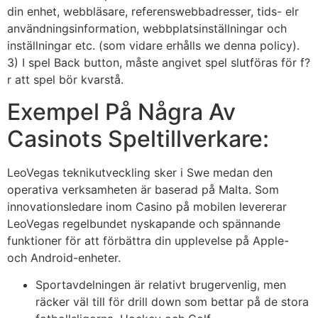
din enhet, webbläsare, referenswebbadresser, tids- elr
användningsinformation, webbplatsinställningar och
inställningar etc. (som vidare erhålls we denna policy).
3) I spel Back button, måste angivet spel slutföras för f?
r att spel bör kvarstå.
Exempel På Några Av
Casinots Speltillverkare:
LeoVegas teknikutveckling sker i Swe medan den
operativa verksamheten är baserad på Malta. Som
innovationsledare inom Casino på mobilen levererar
LeoVegas regelbundet nyskapande och spännande
funktioner för att förbättra din upplevelse på Apple-
och Android-enheter.
Sportavdelningen är relativt brugervenlig, men
räcker väl till för drill down som bettar på de stora