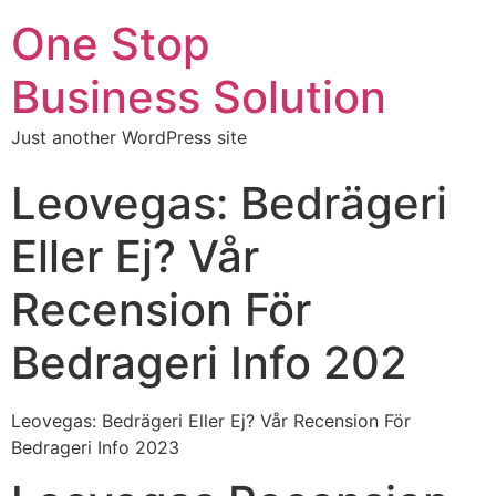
One Stop
Business Solution
Just another WordPress site
Leovegas: Bedrägeri
Eller Ej? Vår
Recension För
Bedrageri Info 202
Leovegas: Bedrägeri Eller Ej? Vår Recension För
Bedrageri Info 2023