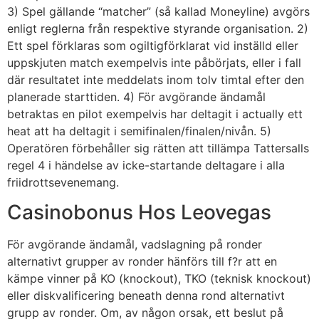
3) Spel gällande “matcher” (så kallad Moneyline) avgörs
enligt reglerna från respektive styrande organisation. 2)
Ett spel förklaras som ogiltigförklarat vid inställd eller
uppskjuten match exempelvis inte påbörjats, eller i fall
där resultatet inte meddelats inom tolv timtal efter den
planerade starttiden. 4) För avgörande ändamål
betraktas en pilot exempelvis har deltagit i actually ett
heat att ha deltagit i semifinalen/finalen/nivån. 5)
Operatören förbehåller sig rätten att tillämpa Tattersalls
regel 4 i händelse av icke-startande deltagare i alla
friidrottsevenemang.
Casinobonus Hos Leovegas
För avgörande ändamål, vadslagning på ronder
alternativt grupper av ronder hänförs till f?r att en
kämpe vinner på KO (knockout), TKO (teknisk knockout)
eller diskvalificering beneath denna rond alternativt
grupp av ronder. Om, av någon orsak, ett beslut på