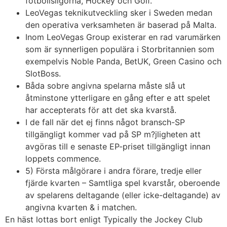
fotbollsligorna, Hockey och Golf.
LeoVegas teknikutveckling sker i Sweden medan
den operativa verksamheten är baserad på Malta.
Inom LeoVegas Group existerar en rad varumärken
som är synnerligen populära i Storbritannien som
exempelvis Noble Panda, BetUK, Green Casino och
SlotBoss.
Båda sobre angivna spelarna måste slå ut
åtminstone ytterligare en gång efter e att spelet
har accepterats för att det ska kvarstå.
I de fall när det ej finns något bransch-SP
tillgängligt kommer vad på SP m?jligheten att
avgöras till e senaste EP-priset tillgängligt innan
loppets commence.
5) Första målgörare i andra förare, tredje eller
fjärde kvarten – Samtliga spel kvarstår, oberoende
av spelarens deltagande (eller icke-deltagande) av
angivna kvarten & i matchen.
En häst lottas bort enligt Typically the Jockey Club