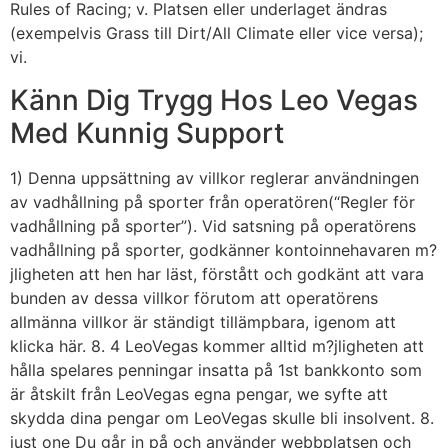
Rules of Racing; v. Platsen eller underlaget ändras
(exempelvis Grass till Dirt/All Climate eller vice versa);
vi.
Känn Dig Trygg Hos Leo Vegas
Med Kunnig Support
1) Denna uppsättning av villkor reglerar användningen
av vadhållning på sporter från operatören(“Regler för
vadhållning på sporter”). Vid satsning på operatörens
vadhållning på sporter, godkänner kontoinnehavaren m?
jligheten att hen har läst, förstått och godkänt att vara
bunden av dessa villkor förutom att operatörens
allmänna villkor är ständigt tillämpbara, igenom att
klicka här. 8. 4 LeoVegas kommer alltid m?jligheten att
hålla spelares penningar insatta på 1st bankkonto som
är åtskilt från LeoVegas egna pengar, we syfte att
skydda dina pengar om LeoVegas skulle bli insolvent. 8.
just one Du går in på och använder webbplatsen och