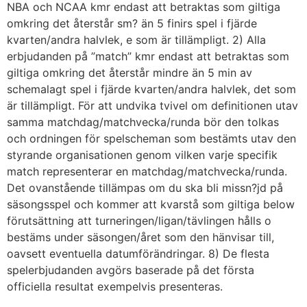
NBA och NCAA kmr endast att betraktas som giltiga
omkring det återstår sm? än 5 finirs spel i fjärde
kvarten/andra halvlek, e som är tillämpligt. 2) Alla
erbjudanden på ”match” kmr endast att betraktas som
giltiga omkring det återstår mindre än 5 min av
schemalagt spel i fjärde kvarten/andra halvlek, det som
är tillämpligt. För att undvika tvivel om definitionen utav
samma matchdag/matchvecka/runda bör den tolkas
och ordningen för spelscheman som bestämts utav den
styrande organisationen genom vilken varje specifik
match representerar en matchdag/matchvecka/runda.
Det ovanstående tillämpas om du ska bli missn?jd på
säsongsspel och kommer att kvarstå som giltiga below
förutsättning att turneringen/ligan/tävlingen hålls o
bestäms under säsongen/året som den hänvisar till,
oavsett eventuella datumförändringar. 8) De flesta
spelerbjudanden avgörs baserade på det första
officiella resultat exempelvis presenteras.