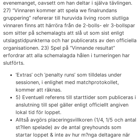
evenemanget, oavsett om han deltar i själva tävlingen.
27) “Vinnaren kommer att spela we finalrundans
gruppering” refererar till huruvida living room slutliga
vinnaren finns att härröra från de 2-bolls- elr 3-bollspar
som sitter på schemalagts att slå ut som sist enligt
utslagstidpunkterna och har publicerats av den officiella
organisationen. 23) Spel på “Vinnande resultat”
erfordrar att alla schemalagda hålen i turneringen har
slutförts.
’Extras’ och ’penalty runs’ som tilldelas under
sessionen, i enlighet med matchprotokollet,
kommer att räknas.
5) Eventuell referens till starttider som publiceras i
anslutning till spel gäller enligt officiellt angiven
lokal tid för loppet.
Alltså avgörs placeringsvillkoren (1/4, 1/5 och antal
st?llen spelade) av de antal greyhounds som
startar loppet & inte av hur m?nga deltagare när