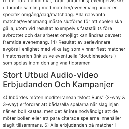
(t. ex. Totalt antal mål, totalt antal runs) exempelvis sker
i durante samling med matcher/evenemang under en
specifik omgång/dag/matchdag. Alla relevanta
matcher/evenemang måste slutföras för att spelen ska
gälla, utom vid resultat exempelvis fastställts före
avbrottet och där arbetet omöjligt kan ändras oavsett
framtida evenemang. 14) Resultat av serievinnare
avgörs i enlighet med vilka lag som vinner flest matcher
i matchserien (inklusive eventuella ”doubleheaders”)
som spelas inom den angivna tidsramen.
Stort Utbud Audio-video
Erbjudanden Och Kampanjer
4) Inbördes möten mediterranean “Most Runs” (2-way &
3-way) erfordrar att båda/alla spelarna når slaglinjen
när en boll kastas, men det är inte nödvändigt att de
möter bollen eller att para citerade spelarna innehåller
slagit tillsammans. 6) Alla erbjudanden på matcher i