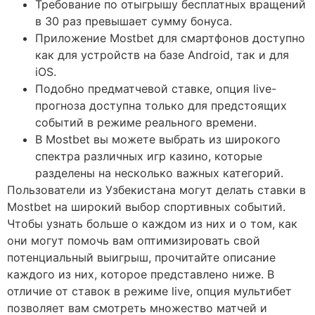
Требование по отыгрышу бесплатных вращений
в 30 раз превышает сумму бонуса.
Приложение Mostbet для смартфонов доступно
как для устройств на базе Android, так и для
iOS.
Подобно предматчевой ставке, опция live-
прогноза доступна только для предстоящих
событий в режиме реального времени.
В Mostbet вы можете выбрать из широкого
спектра различных игр казино, которые
разделены на несколько важных категорий.
Пользователи из Узбекистана могут делать ставки в
Mostbet на широкий выбор спортивных событий.
Чтобы узнать больше о каждом из них и о том, как
они могут помочь вам оптимизировать свой
потенциальный выигрыш, прочитайте описание
каждого из них, которое представлено ниже. В
отличие от ставок в режиме live, опция мультибет
позволяет вам смотреть множество матчей и