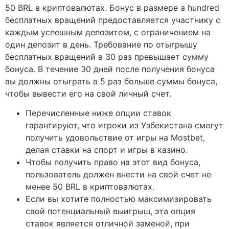
50 BRL в криптовалютах. Бонус в размере a hundred
бесплатных вращений предоставляется участнику с
каждым успешным депозитом, с ограничением на
один депозит в день. Требование по отыгрышу
бесплатных вращений в 30 раз превышает сумму
бонуса. В течение 30 дней после получения бонуса
вы должны отыграть в 5 раз больше суммы бонуса,
чтобы вывести его на свой личный счет.
Перечисленные ниже опции ставок
гарантируют, что игроки из Узбекистана смогут
получить удовольствие от игры на Mostbet,
делая ставки на спорт и игры в казино.
Чтобы получить право на этот вид бонуса,
пользователь должен внести на свой счет не
менее 50 BRL в криптовалютах.
Если вы хотите полностью максимизировать
свой потенциальный выигрыш, эта опция
ставок является отличной заменой, при