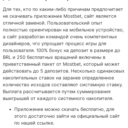
Для тех, кто по каким-либо причинам предпочитает
не скачивать приложение Mostbet, сайт является
отличной заменой. Пользовательский опыт
полностью ориентирован на мобильное устройство,
а сайт разработан командой очень компетентных
дизайнеров, что упрощает процесс игры для
пользователя. 100% бонус на депозит в размере до
BRL и 250 бесплатных вращений включены в
приветственный пакет от Mostbet, который может
действовать до 5 депозитов. Несколько одинаковых
накопительных ставок на заранее определенное
количество исходов составляют системную ставку.
Выплата рассчитывается путем суммирования
выигрышей от каждого системного накопителя.
Приложение можно скачать бесплатно, для
этого достаточно зайти на официальный сайт
по нашей ссылке.