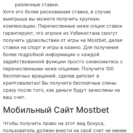
различные ставки.
Хотя это более рискованная ставка, в случае
выигрыша вы можете получить крупную
компенсацию. Перечисленные ниже опции ставок
гарантируют, что игроки из Узбекистана смогут
получить удовольствие от игры на Mostbet, делая
ставки на спорт и игры в казино. Для получения
более подробной информации о каждой
задействованной функции просто ознакомьтесь с
перечисленными ниже опциями. Получите 100
бесплатных вращений, сделав депозит в
криптовалютах! Вы получите бесплатные спины
сразу после того, как деньги будут зачислены на
ваш счет.
Мобильный Сайт Mostbet
Чтобы получить право на этот вид бонуса,
пользователь должен внести на свой счет не менее