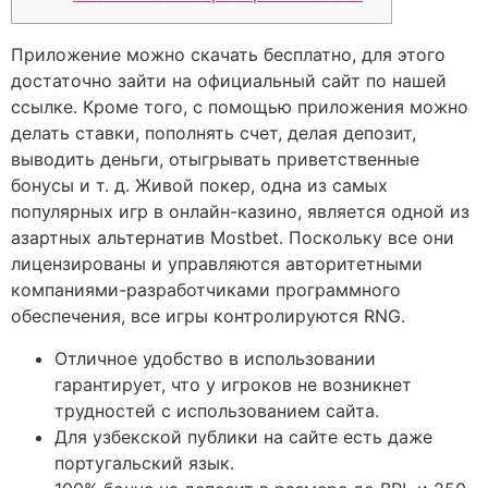
Приложение можно скачать бесплатно, для этого
достаточно зайти на официальный сайт по нашей
ссылке. Кроме того, с помощью приложения можно
делать ставки, пополнять счет, делая депозит,
выводить деньги, отыгрывать приветственные
бонусы и т. д. Живой покер, одна из самых
популярных игр в онлайн-казино, является одной из
азартных альтернатив Mostbet. Поскольку все они
лицензированы и управляются авторитетными
компаниями-разработчиками программного
обеспечения, все игры контролируются RNG.
Отличное удобство в использовании
гарантирует, что у игроков не возникнет
трудностей с использованием сайта.
Для узбекской публики на сайте есть даже
португальский язык.