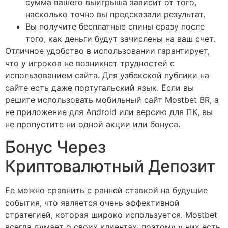
сумма вашего выигрыша зависит от того,
насколько точно вы предсказали результат.
Вы получите бесплатные спины сразу после
того, как деньги будут зачислены на ваш счет.
Отличное удобство в использовании гарантирует,
что у игроков не возникнет трудностей с
использованием сайта. Для узбекской публики на
сайте есть даже португальский язык. Если вы
решите использовать мобильный сайт Mostbet BR, а
не приложение для Android или версию для ПК, вы
не пропустите ни одной акции или бонуса.
Бонус Через
Криптовалютный Депозит
Ее можно сравнить с ранней ставкой на будущие
события, что является очень эффективной
стратегией, которая широко используется. Mostbet
всегда думает о своих клиентах, поэтому у них есть