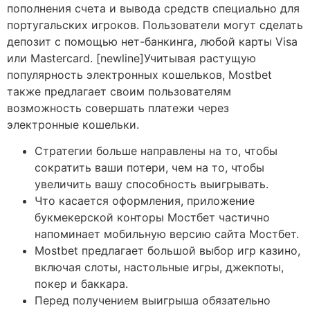
пополнения счета и вывода средств специально для
португальских игроков. Пользователи могут сделать
депозит с помощью нет-банкинга, любой карты Visa
или Mastercard. [newline]Учитывая растущую
популярность электронных кошельков, Mostbet
также предлагает своим пользователям
возможность совершать платежи через
электронные кошельки.
Стратегии больше направлены на то, чтобы
сократить ваши потери, чем на то, чтобы
увеличить вашу способность выигрывать.
Что касается оформления, приложение
букмекерской конторы Мостбет частично
напоминает мобильную версию сайта Мостбет.
Mostbet предлагает большой выбор игр казино,
включая слоты, настольные игры, джекпоты,
покер и баккара.
Перед получением выигрыша обязательно