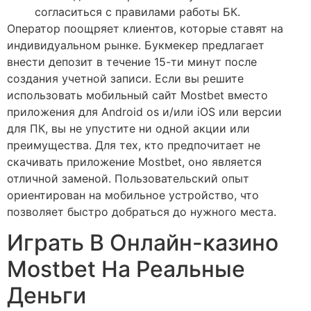
согласиться с правилами работы БК.
Оператор поощряет клиентов, которые ставят на
индивидуальном рынке. Букмекер предлагает
внести депозит в течение 15-ти минут после
создания учетной записи. Если вы решите
использовать мобильный сайт Mostbet вместо
приложения для Android os и/или iOS или версии
для ПК, вы не упустите ни одной акции или
преимущества. Для тех, кто предпочитает не
скачивать приложение Mostbet, оно является
отличной заменой. Пользовательский опыт
ориентирован на мобильное устройство, что
позволяет быстро добраться до нужного места.
Играть В Онлайн-казино
Mostbet На Реальные
Деньги