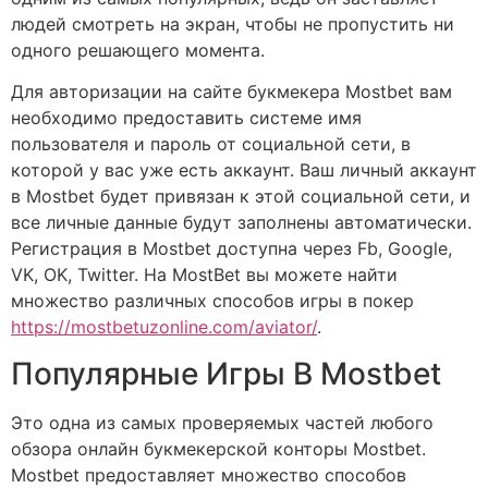
людей смотреть на экран, чтобы не пропустить ни
одного решающего момента.
Для авторизации на сайте букмекера Mostbet вам
необходимо предоставить системе имя
пользователя и пароль от социальной сети, в
которой у вас уже есть аккаунт. Ваш личный аккаунт
в Mostbet будет привязан к этой социальной сети, и
все личные данные будут заполнены автоматически.
Регистрация в Mostbet доступна через Fb, Google,
VK, OK, Twitter. На MostBet вы можете найти
множество различных способов игры в покер
https://mostbetuzonline.com/aviator/
.
Популярные Игры В Mostbet
Это одна из самых проверяемых частей любого
обзора онлайн букмекерской конторы Mostbet.
Mostbet предоставляет множество способов