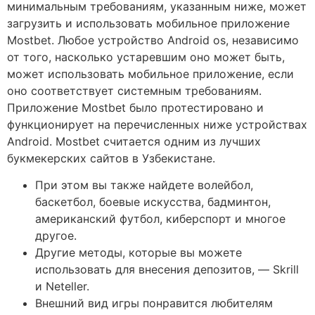
минимальным требованиям, указанным ниже, может
загрузить и использовать мобильное приложение
Mostbet. Любое устройство Android os, независимо
от того, насколько устаревшим оно может быть,
может использовать мобильное приложение, если
оно соответствует системным требованиям.
Приложение Mostbet было протестировано и
функционирует на перечисленных ниже устройствах
Android. Mostbet считается одним из лучших
букмекерских сайтов в Узбекистане.
При этом вы также найдете волейбол,
баскетбол, боевые искусства, бадминтон,
американский футбол, киберспорт и многое
другое.
Другие методы, которые вы можете
использовать для внесения депозитов, — Skrill
и Neteller.
Внешний вид игры понравится любителям