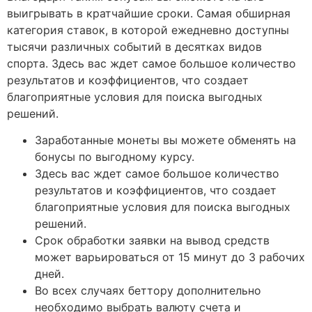
выигрывать в кратчайшие сроки. Самая обширная
категория ставок, в которой ежедневно доступны
тысячи различных событий в десятках видов
спорта. Здесь вас ждет самое большое количество
результатов и коэффициентов, что создает
благоприятные условия для поиска выгодных
решений.
Заработанные монеты вы можете обменять на
бонусы по выгодному курсу.
Здесь вас ждет самое большое количество
результатов и коэффициентов, что создает
благоприятные условия для поиска выгодных
решений.
Срок обработки заявки на вывод средств
может варьироваться от 15 минут до 3 рабочих
дней.
Во всех случаях беттору дополнительно
необходимо выбрать валюту счета и