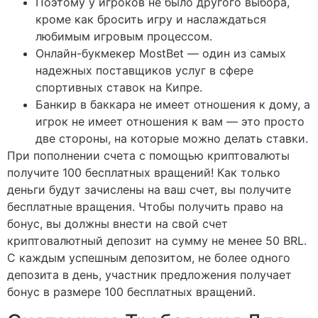
Поэтому у игроков не было другого выбора,
кроме как бросить игру и наслаждаться
любимым игровым процессом.
Онлайн-букмекер MostBet — один из самых
надежных поставщиков услуг в сфере
спортивных ставок на Кипре.
Банкир в баккара не имеет отношения к дому, а
игрок не имеет отношения к вам — это просто
две стороны, на которые можно делать ставки.
При пополнении счета с помощью криптовалюты
получите 100 бесплатных вращений! Как только
деньги будут зачислены на ваш счет, вы получите
бесплатные вращения. Чтобы получить право на
бонус, вы должны внести на свой счет
криптовалютный депозит на сумму не менее 50 BRL.
С каждым успешным депозитом, не более одного
депозита в день, участник предложения получает
бонус в размере 100 бесплатных вращений.