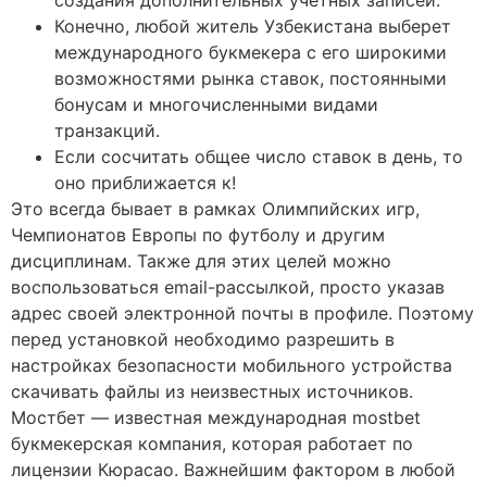
Конечно, любой житель Узбекистана выберет
международного букмекера с его широкими
возможностями рынка ставок, постоянными
бонусам и многочисленными видами
транзакций.
Если сосчитать общее число ставок в день, то
оно приближается к!
Это всегда бывает в рамках Олимпийских игр,
Чемпионатов Европы по футболу и другим
дисциплинам. Также для этих целей можно
воспользоваться email-рассылкой, просто указав
адрес своей электронной почты в профиле. Поэтому
перед установкой необходимо разрешить в
настройках безопасности мобильного устройства
скачивать файлы из неизвестных источников.
Мостбет — известная международная mostbet
букмекерская компания, которая работает по
лицензии Кюрасао. Важнейшим фактором в любой