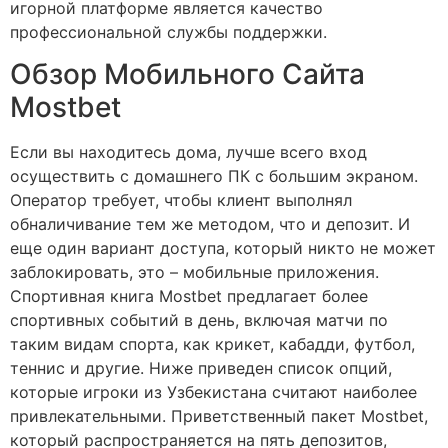
игорной платформе является качество
профессиональной службы поддержки.
Обзор Мобильного Сайта
Mostbet
Если вы находитесь дома, лучше всего вход
осуществить с домашнего ПК с большим экраном.
Оператор требует, чтобы клиент выполнял
обналичивание тем же методом, что и депозит. И
еще один вариант доступа, который никто не может
заблокировать, это – мобильные приложения.
Спортивная книга Mostbet предлагает более
спортивных событий в день, включая матчи по
таким видам спорта, как крикет, кабадди, футбол,
теннис и другие. Ниже приведен список опций,
которые игроки из Узбекистана считают наиболее
привлекательными. Приветственный пакет Mostbet,
который распространяется на пять депозитов,