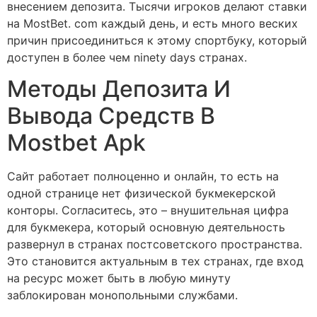
внесением депозита. Тысячи игроков делают ставки
на MostBet. com каждый день, и есть много веских
причин присоединиться к этому спортбуку, который
доступен в более чем ninety days странах.
Методы Депозита И
Вывода Средств В
Mostbet Apk
Сайт работает полноценно и онлайн, то есть на
одной странице нет физической букмекерской
конторы. Согласитесь, это – внушительная цифра
для букмекера, который основную деятельность
развернул в странах постсоветского пространства.
Это становится актуальным в тех странах, где вход
на ресурс может быть в любую минуту
заблокирован монопольными службами.