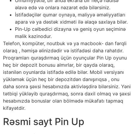
Ümumiyyətlə, bir anda ekrana bir neçə hadisə
əlavə edə və onlara nəzarət edə bilərsiniz.
İstifadəçilər qumar oynaya, maliyyə əməliyyatları
apara və ya dəstək xidməti ilə əlaqə saxlaya bilər.
Pin-Up cəlbedici dizayna və geniş oyun seçiminə
malik kazinodur.
Telefon, kompüter, noutbuk və ya macbook- dan fərqli
olaraq , həmişə əlinizdədir və istifadəsi daha rahatdır.
Proqramları quraşdırmaq üçün oyunçular Pin Up oyunu
heç bir depozit bonusu almırlar, bir qayda olaraq,
istənilən oyunlarda istifadə edilə bilər. Mobil versiyanı
yükləmək üçün heç bir depozitdən danışırıqsa , onu
daha sonra şəxsi hesabınızda aktivləşdirə bilərsiniz. Yəni
tətbiqi yükləyib quraşdırmaq, sonra daxil olmaq və şəxsi
hesabınızda bonuslar olan bölmədə mükafatı tapmaq
kifayətdir.
Rəsmi sayt Pin Up