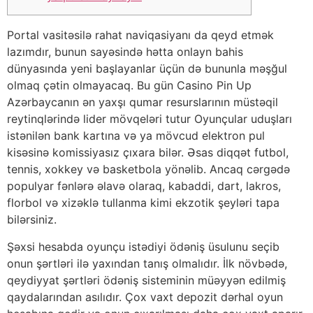
Portal vasitəsilə rahat naviqasiyanı da qeyd etmək
lazımdır, bunun sayəsində hətta onlayn bahis
dünyasında yeni başlayanlar üçün də bununla məşğul
olmaq çətin olmayacaq. Bu gün Casino Pin Up
Azərbaycanın ən yaxşı qumar resurslarının müstəqil
reytinqlərində lider mövqeləri tutur Oyunçular uduşları
istənilən bank kartına və ya mövcud elektron pul
kisəsinə komissiyasız çıxara bilər. Əsas diqqət futbol, ​​
tennis, xokkey və basketbola yönəlib. Ancaq cərgədə
populyar fənlərə əlavə olaraq, kabaddi, dart, lakros,
florbol və xizəklə tullanma kimi ekzotik şeyləri tapa
bilərsiniz.
Şəxsi hesabda oyunçu istədiyi ödəniş üsulunu seçib
onun şərtləri ilə yaxından tanış olmalıdır. İlk növbədə,
qeydiyyat şərtləri ödəniş sisteminin müəyyən edilmiş
qaydalarından asılıdır. Çox vaxt depozit dərhal oyun