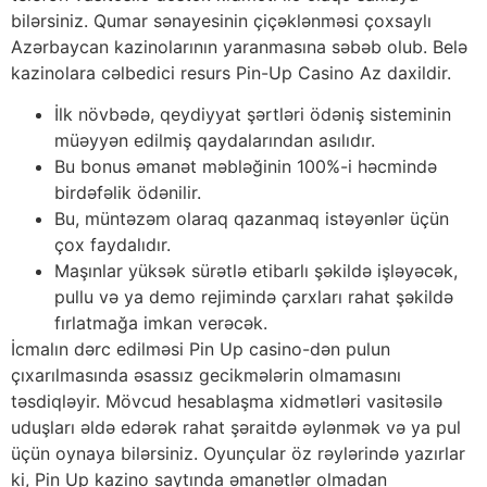
bilərsiniz. Qumar sənayesinin çiçəklənməsi çoxsaylı
Azərbaycan kazinolarının yaranmasına səbəb olub. Belə
kazinolara cəlbedici resurs Pin-Up Casino Az daxildir.
İlk növbədə, qeydiyyat şərtləri ödəniş sisteminin
müəyyən edilmiş qaydalarından asılıdır.
Bu bonus əmanət məbləğinin 100%-i həcmində
birdəfəlik ödənilir.
Bu, müntəzəm olaraq qazanmaq istəyənlər üçün
çox faydalıdır.
Maşınlar yüksək sürətlə etibarlı şəkildə işləyəcək,
pullu və ya demo rejimində çarxları rahat şəkildə
fırlatmağa imkan verəcək.
İcmalın dərc edilməsi Pin Up casino-dən pulun
çıxarılmasında əsassız gecikmələrin olmamasını
təsdiqləyir. Mövcud hesablaşma xidmətləri vasitəsilə
uduşları əldə edərək rahat şəraitdə əylənmək və ya pul
üçün oynaya bilərsiniz. Oyunçular öz rəylərində yazırlar
ki, Pin Up kazino saytında əmanətlər olmadan