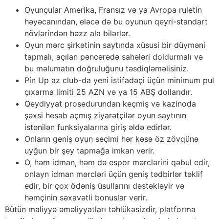
Oyunçular Amerika, Fransız və ya Avropa ruletin
həyəcanından, eləcə də bu oyunun qeyri-standart
növlərindən həzz ala bilərlər.
Oyun mərc şirkətinin saytında xüsusi bir düyməni
tapmalı, açılan pəncərədə sahələri doldurmalı və
bu məlumatın doğruluğunu təsdiqləməlisiniz.
Pin Up az club-da yeni istifadəçi üçün minimum pul
çıxarma limiti 25 AZN və ya 15 ABŞ dollarıdır.
Qeydiyyat prosedurundan keçmiş və kazinoda
şəxsi hesab açmış ziyarətçilər oyun saytının
istənilən funksiyalarına giriş əldə edirlər.
Onların geniş oyun seçimi hər kəsə öz zövqünə
uyğun bir şey tapmağa imkan verir.
O, həm idman, həm də espor mərclərini qəbul edir,
onlayn idman mərcləri üçün geniş tədbirlər təklif
edir, bir çox ödəniş üsullarını dəstəkləyir və
həmçinin səxavətli bonuslar verir.
Bütün maliyyə əməliyyatları təhlükəsizdir, platforma