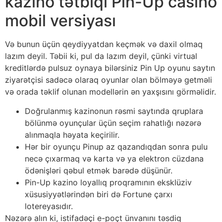
kazino tətbiqi Pin-Up casino
mobil versiyası
Və bunun üçün qeydiyyatdan keçmək və daxil olmaq
lazım deyil. Təbii ki, pul da lazım deyil, çünki virtual
kreditlərdə pulsuz oynaya bilərsiniz Pin Up oyunu saytın
ziyarətçisi sadəcə olaraq oyunlar olan bölməyə getməli
və orada təklif olunan modellərin ən yaxşısını görməlidir.
Doğrulanmış kazinonun rəsmi saytında qruplara
bölünmə oyunçular üçün seçim rahatlığı nəzərə
alınmaqla həyata keçirilir.
Hər bir oyunçu Pinup az qazandıqdan sonra pulu
necə çıxarmaq və karta və ya elektron cüzdana
ödənişləri qəbul etmək barədə düşünür.
Pin-Up kazino loyallıq proqramının eksklüziv
xüsusiyyətlərindən biri də Fortune çarxı
lotereyasıdır.
Nəzərə alın ki, istifadəçi e-poçt ünvanını təsdiq