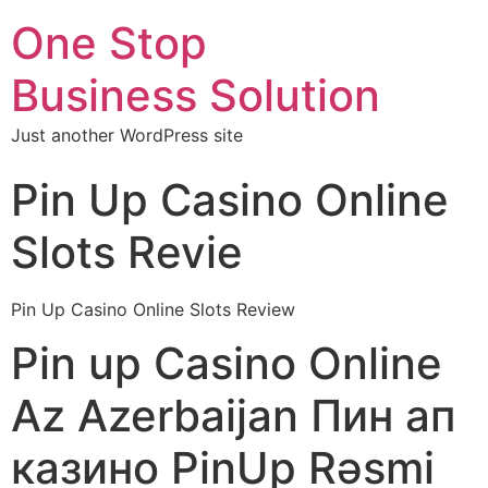
One Stop
Business Solution
Just another WordPress site
Pin Up Casino Online
Slots Revie
Pin Up Casino Online Slots Review
Pin up Casino Online
Az Azerbaijan Пин ап
казино PinUp Rəsmi