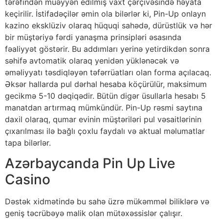
tərəfindən müəyyən edilmiş vaxt çərçivəsində həyata
keçirilir. İstifadəçilər əmin ola bilərlər ki, Pin-Up onlayn
kazino eksklüziv olaraq hüquqi sahədə, dürüstlük və hər
bir müştəriyə fərdi yanaşma prinsipləri əsasında
fəaliyyət göstərir. Bu addımları yerinə yetirdikdən sonra
səhifə avtomatik olaraq yenidən yüklənəcək və
əməliyyatı təsdiqləyən təfərrüatları olan forma açılacaq.
Əksər hallarda pul dərhal hesaba köçürülür, maksimum
gecikmə 5-10 dəqiqədir. Bütün digər üsullarla hesabı 5
manatdan artırmaq mümkündür. Pin-Up rəsmi saytına
daxil olaraq, qumar evinin müştəriləri pul vəsaitlərinin
çıxarılması ilə bağlı çoxlu faydalı və aktual məlumatlar
tapa bilərlər.
Azərbaycanda Pin Up Live
Casino
Dəstək xidmətində bu sahə üzrə mükəmməl biliklərə və
geniş təcrübəyə malik olan mütəxəssislər çalışır.