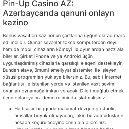
Pin-Up Casino AZ:
Azərbaycanda qanuni onlayn
kazino
Bonus vəsaitləri kazinonun şərtlərinə uyğun olaraq mərc
edilməlidir. Qumar sevənlər təkcə kompüterdən deyil,
həm də mobil cihazların köməyi ilə oyunlardan həzz ala
bilərlər. Şirkət iPhone və ya Android üçün
uyğunlaşdırılmış cihazlarla qarşılıqlı əlaqəni dəstəkləyir.
Bundan əlavə, ümumi əməliyyat sistemləri ilə işləyən
xüsusi proqramları yükləyə bilərsiniz. Bu, sabit İnternet
bağlantısı ilə istənilən yerdə və istənilən vaxt sevimli
oyunları oynamağa imkan verəcək. Dileri məğlub etmək
üçün onları yalnız demo rejimində işlətməlisiniz.
Hadisələr haqqında məlumat düzgün göstərilir,
əmsallar böyük olmayacaq, lakin burada uduşların
hesaba köçürüləcəyinə əmin ola bilərsiniz.