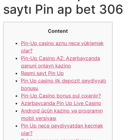
saytı Pin ap bet 306
Content
Pin-Up casino aznu necə yükləmək
olar?
Pin-Up Casino AZ: Azərbaycanda
qanuni onlayn kazino
Rəsmi sayt Pin Up
Pin Up casino ilk depozit qeydiyyatı
bonusu
Pin-Up Casino bonus pul çıxarılır?
Azərbaycanda Pin Up Live Casino
Android üçün kazino və proqramın
mobil versiyası
Pin Up necə qeydiyyatdan keçmək
olar?