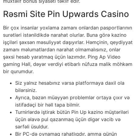
müxtəlif bonus siyasəti təklif edir.
Rəsmi Site Pin Upwards Casino
Bir çox insanlar yoxlama zamanı onlardan pasportlarının
surətləri istənildikdə narahat olurlar. Buna görə kazino
işçiləri şəxsən məsuliyyət daşıyırlar. Həmçinin, qeydiyyat
zamanı məlumatlardan narahat olmamalısınız, onlar
şəxsi hesab yaratmaq üçün lazımdır. Ping Ap Video
gaming Hall, dəyər verdiyi etibarlı nüfuza malik möhkəm
bir qurumdur.
Siz yalnız hesabınız varsa platformaya daxil ola
bilərsiniz.
Ayrıca, bəzən müəyyən problemlər ortaya çıxır və
istifadəçi bir həll tapa bilmir.
Turnirlərdə iştirak bütün Pin Up kazino müştəriləri
üçün əlavə pul qazanmaq üçün digər vacib və
sərfəli üsuldur.
Bir PC-də oynamaq rahatlıqdır, amma günün