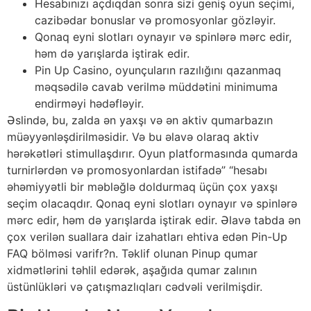
Hesabınızı açdıqdan sonra sizi geniş oyun seçimi,
cazibədar bonuslar və promosyonlar gözləyir.
Qonaq eyni slotları oynayır və spinlərə mərc edir,
həm də yarışlarda iştirak edir.
Pin Up Casino, oyunçuların razılığını qazanmaq
məqsədilə cavab verilmə müddətini minimuma
endirməyi hədəfləyir.
Əslində, bu, zalda ən yaxşı və ən aktiv qumarbazın
müəyyənləşdirilməsidir. Və bu əlavə olaraq aktiv
hərəkətləri stimullaşdırır. Oyun platformasında qumarda
turnirlərdən və promosyonlardan istifadə” “hesabı
əhəmiyyətli bir məbləğlə doldurmaq üçün çox yaxşı
seçim olacaqdır. Qonaq eyni slotları oynayır və spinlərə
mərc edir, həm də yarışlarda iştirak edir. Əlavə tabda ən
çox verilən suallara dair izahatları ehtiva edən Pin-Up
FAQ bölməsi varifr?n. Təklif olunan Pinup qumar
xidmətlərini təhlil edərək, aşağıda qumar zalının
üstünlükləri və çatışmazlıqları cədvəli verilmişdir.