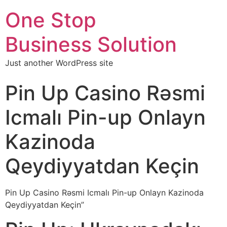
One Stop
Business Solution
Just another WordPress site
Pin Up Casino Rəsmi
Icmalı Pin-up Onlayn
Kazinoda
Qeydiyyatdan Keçin
Pin Up Casino Rəsmi Icmalı Pin-up Onlayn Kazinoda
Qeydiyyatdan Keçin”