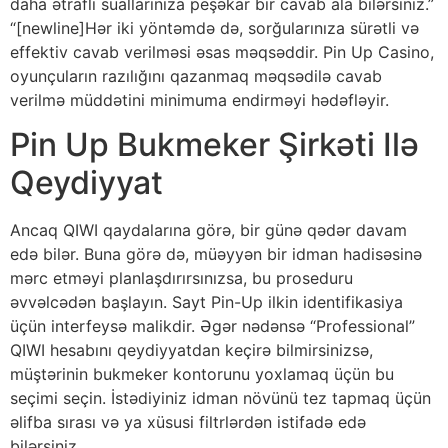
daha ətraflı suallarınıza peşəkar bir cavab ala bilərsiniz.”
“[newline]Hər iki yöntəmdə də, sorğularınıza sürətli və
effektiv cavab verilməsi əsas məqsəddir. Pin Up Casino,
oyunçuların razılığını qazanmaq məqsədilə cavab
verilmə müddətini minimuma endirməyi hədəfləyir.
Pin Up Bukmeker Şirkəti Ilə
Qeydiyyat
Ancaq QIWI qaydalarına görə, bir günə qədər davam
edə bilər. Buna görə də, müəyyən bir idman hadisəsinə
mərc etməyi planlaşdırırsınızsa, bu proseduru
əvvəlcədən başlayın. Sayt Pin-Up ilkin identifikasiya
üçün interfeysə malikdir. Əgər nədənsə “Professional”
QIWI hesabını qeydiyyatdan keçirə bilmirsinizsə,
müştərinin bukmeker kontorunu yoxlamaq üçün bu
seçimi seçin. İstədiyiniz idman növünü tez tapmaq üçün
əlifba sırası və ya xüsusi filtrlərdən istifadə edə
bilərsiniz.