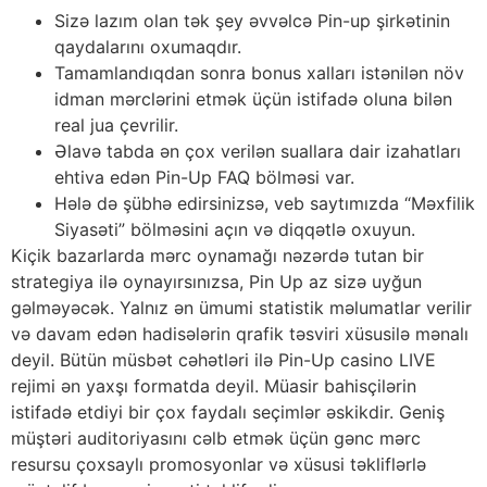
Sizə lazım olan tək şey əvvəlcə Pin-up şirkətinin
qaydalarını oxumaqdır.
Tamamlandıqdan sonra bonus xalları istənilən növ
idman mərclərini etmək üçün istifadə oluna bilən
real jua çevrilir.
Əlavə tabda ən çox verilən suallara dair izahatları
ehtiva edən Pin-Up FAQ bölməsi var.
Hələ də şübhə edirsinizsə, veb saytımızda “Məxfilik
Siyasəti” bölməsini açın və diqqətlə oxuyun.
Kiçik bazarlarda mərc oynamağı nəzərdə tutan bir
strategiya ilə oynayırsınızsa, Pin Up az sizə uyğun
gəlməyəcək. Yalnız ən ümumi statistik məlumatlar verilir
və davam edən hadisələrin qrafik təsviri xüsusilə mənalı
deyil. Bütün müsbət cəhətləri ilə Pin-Up casino LIVE
rejimi ən yaxşı formatda deyil. Müasir bahisçilərin
istifadə etdiyi bir çox faydalı seçimlər əskikdir. Geniş
müştəri auditoriyasını cəlb etmək üçün gənc mərc
resursu çoxsaylı promosyonlar və xüsusi təkliflərlə