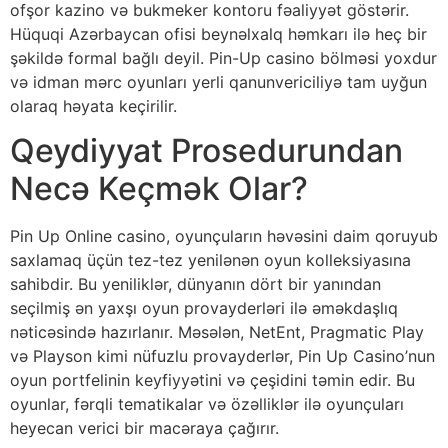
ofşor kazino və bukmeker kontoru fəaliyyət göstərir.
Hüquqi Azərbaycan ofisi beynəlxalq həmkarı ilə heç bir
şəkildə formal bağlı deyil. Pin-Up casino bölməsi yoxdur
və idman mərc oyunları yerli qanunvericiliyə tam uyğun
olaraq həyata keçirilir.
Qeydiyyat Prosedurundan
Necə Keçmək Olar?
Pin Up Online casino, oyunçuların həvəsini daim qoruyub
saxlamaq üçün tez-tez yenilənən oyun kolleksiyasına
sahibdir. Bu yeniliklər, dünyanın dört bir yanından
seçilmiş ən yaxşı oyun provayderləri ilə əməkdaşlıq
nəticəsində hazırlanır. Məsələn, NetEnt, Pragmatic Play
və Playson kimi nüfuzlu provayderlər, Pin Up Casino’nun
oyun portfelinin keyfiyyətini və çeşidini təmin edir. Bu
oyunlar, fərqli tematikalar və özəlliklər ilə oyunçuları
heyecan verici bir macəraya çağırır.