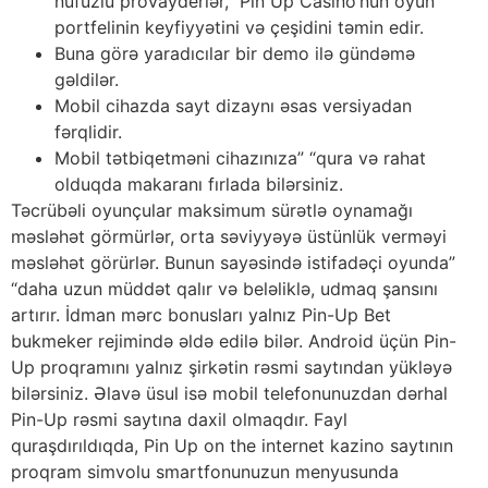
nüfuzlu provayderlər, Pin Up Casino’nun oyun
portfelinin keyfiyyətini və çeşidini təmin edir.
Buna görə yaradıcılar bir demo ilə gündəmə
gəldilər.
Mobil cihazda sayt dizaynı əsas versiyadan
fərqlidir.
Mobil tətbiqetməni cihazınıza” “qura və rahat
olduqda makaranı fırlada bilərsiniz.
Təcrübəli oyunçular maksimum sürətlə oynamağı
məsləhət görmürlər, orta səviyyəyə üstünlük verməyi
məsləhət görürlər. Bunun sayəsində istifadəçi oyunda”
“daha uzun müddət qalır və beləliklə, udmaq şansını
artırır. İdman mərc bonusları yalnız Pin-Up Bet
bukmeker rejimində əldə edilə bilər. Android üçün Pin-
Up proqramını yalnız şirkətin rəsmi saytından yükləyə
bilərsiniz. Əlavə üsul isə mobil telefonunuzdan dərhal
Pin-Up rəsmi saytına daxil olmaqdır. Fayl
quraşdırıldıqda, Pin Up on the internet kazino saytının
proqram simvolu smartfonunuzun menyusunda