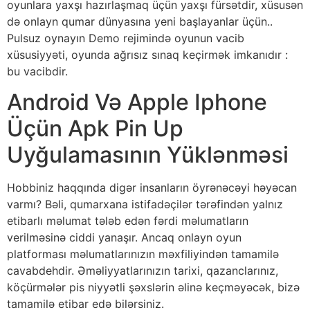
oyunlara yaxşı hazırlaşmaq üçün yaxşı fürsətdir, xüsusən
də onlayn qumar dünyasına yeni başlayanlar üçün..
Pulsuz oynayın Demo rejimində oyunun vacib
xüsusiyyəti, oyunda ağrısız sınaq keçirmək imkanıdır :
bu vacibdir.
Android Və Apple Iphone
Üçün Apk Pin Up
Uyğulamasının Yüklənməsi
Hobbiniz haqqında digər insanların öyrənəcəyi həyəcan
varmı? Bəli, qumarxana istifadəçilər tərəfindən yalnız
etibarlı məlumat tələb edən fərdi məlumatların
verilməsinə ciddi yanaşır. Ancaq onlayn oyun
platforması məlumatlarınızın məxfiliyindən tamamilə
cavabdehdir. Əməliyyatlarınızın tarixi, qazanclarınız,
köçürmələr pis niyyətli şəxslərin əlinə keçməyəcək, bizə
tamamilə etibar edə bilərsiniz.