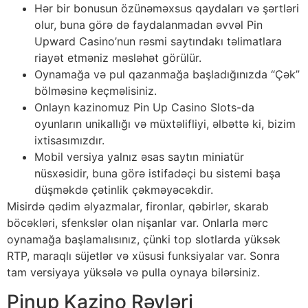
Hər bir bonusun özünəməxsus qaydaları və şərtləri
olur, buna görə də faydalanmadan əvvəl Pin
Upward Casino’nun rəsmi saytındakı təlimatlara
riayət etməniz məsləhət görülür.
Oynamağa və pul qazanmağa başladığınızda “Çək”
bölməsinə keçməlisiniz.
Onlayn kazinomuz Pin Up Casino Slots-da
oyunların unikallığı və müxtəlifliyi, əlbəttə ki, bizim
ixtisasımızdır.
Mobil versiya yalnız əsas saytın miniatür
nüsxəsidir, buna görə istifadəçi bu sistemi başa
düşməkdə çətinlik çəkməyəcəkdir.
Misirdə qədim əlyazmalar, fironlar, qəbirlər, skarab
böcəkləri, sfenkslər olan nişanlar var. Onlarla mərc
oynamağa başlamalısınız, çünki top slotlarda yüksək
RTP, maraqlı süjetlər və xüsusi funksiyalar var. Sonra
tam versiyaya yüksələ və pulla oynaya bilərsiniz.
Pinup Kazino Rəyləri