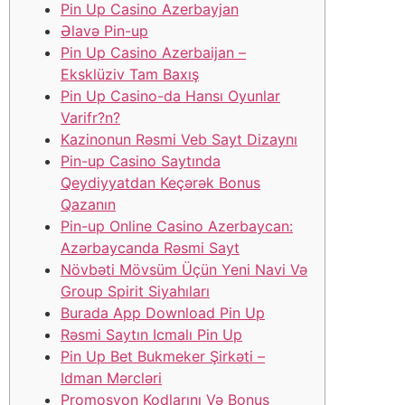
Pin Up Casino Azerbayjan
Əlavə Pin-up
Pin Up Casino Azerbaijan –
Eksklüziv Tam Baxış
Pin Up Casino-da Hansı Oyunlar
Varifr?n?
Kazinonun Rəsmi Veb Sayt Dizaynı
Pin-up Casino Saytında
Qeydiyyatdan Keçərək Bonus
Qazanın
Pin-up Online Casino Azerbaycan:
Azərbaycanda Rəsmi Sayt
Növbəti Mövsüm Üçün Yeni Navi Və
Group Spirit Siyahıları
Burada App Download Pin Up
Rəsmi Saytın Icmalı Pin Up
Pin Up Bet Bukmeker Şirkəti –
Idman Mərcləri
Promosyon Kodlarını Və Bonus