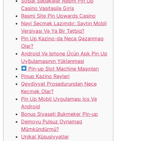
Sosial Şəbəkələr Rəsmi Pin Up
Casino Vasitəsilə Giriş
Rəsmi Site Pin Upwards Casino
Nəyi Seçmək Lazımdır: Saytın Mobil
Versiyası Və Ya Bir Tətbiq?
Pin Up Kazino-da Necə Qazanmaq
Olar?
Android Və Iphone Üçün Apk Pin Up
Uyğulamasının Yüklənməsi
Pin-up Slot Machine Maşınları
Pinup Kazino Rəyləri
Qeydiyyat Prosedurundan Necə
Keçmək Olar?
Pin Up Mobil Uygulaması Ios Ve
Android
Bonus Siyasəti Bukmeker Pin-up
Demoyu Pulsuz Oynamaq
Mümkündürmü?
Unikal Xüsusiyyətlər