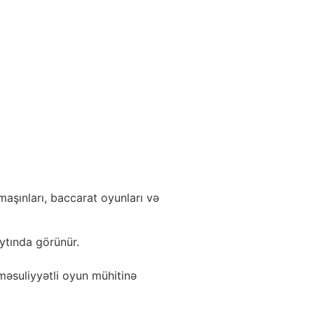
aşınları, baccarat oyunları və
ytında görünür.
 məsuliyyətli oyun mühitinə