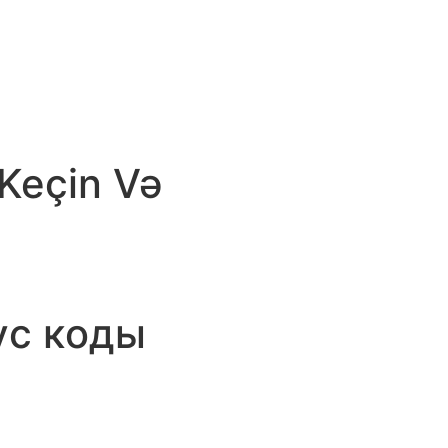
Keçin Və
уc кoды