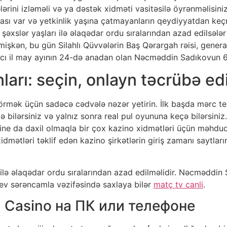
ərini izləməli və ya dəstək xidməti vasitəsilə öyrənməlisiniz
yası var və yetkinlik yaşına çatmayanların qeydiyyatdan k
şəxslər yaşları ilə əlaqədar ordu sıralarından azad edilsələ
əlmişkən, bu gün Silahlı Qüvvələrin Baş Qərargah rəisi, gen
ı il may ayının 24-də anadan olan Nəcməddin Sadıkovun 6
ları: seçin, onlayn təcrübə ed
mək üçün sadəcə cədvələ nəzər yetirin. İlk başda mərc test
ə bilərsiniz və yalnız sonra real pul oyununa keçə bilərsini
ine da daxil olmaqla bir çox kazino xidmətləri üçün məhdudiy
idmətləri təklif edən kazino şirkətlərin giriş zamanı saytların
ı ilə əlaqədar ordu sıralarından azad edilməlidir. Nəcməddi
yev sərəncamla vəzifəsində saxlaya bilər
matç tv canli
.
 Casino на ПК или телефоне