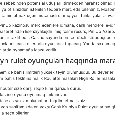
 səbəbindən potensial uduşları itirməkdən narahat olmaq la
ya ofisinizdən istənilən tədbirə mərc edə bilərsiniz. Mospet 
i təmin etmək üçün mütəmadi olaraq yeni funksiyalar əlavə e
 PinUp kazinosu mərc edənlərə idmana, canlı mərclərə, e-
isi tərəfindən lisenziyalaşdırılmış rəsmi resurs, Pin Up Aze
r təklif edir. Casino saytında ən təcrübəli istifadəçi belə s
unlarını, canlı dilerlərlə oyunlarını tapacaq. Yadda saxlamaq
larda oynamağa icazə verilir.
n rulet oyunçuları haqqında maraq
hem də bahis limitləri yüksək təyin olunmuşdur. Bu dəyərlər 
bahis təklifinə malik Roulette masaları High Roller masaları
mpüter sizə qarşı rəqib kimi qarşıda durur.
 kazino oyunu oynamaq imkanı var.
da əsas şəxsi məlumatları təqdim etməlisiniz.
eb səhifəmizdə ən yaxşı Canlı Krupiyə Rulet oyunlarının qi
la seçə bilərlər.