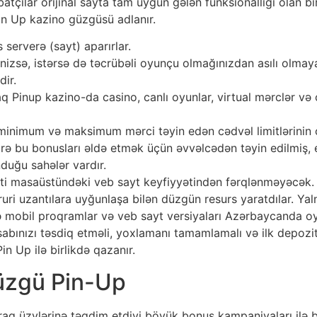
atçılar orijinal sayta tam uyğun gələn funksionallığı olan bi
in Up kazino güzgüsü adlanır.
s serverə (sayt) aparırlar.
inizsə, istərsə də təcrübəli oyunçu olmağınızdan asılı olm
ir.
q Pinup kazino-da casino, canlı oyunlar, virtual mərclər və 
minimum və maksimum mərci təyin edən cədvəl limitlərinin 
zrə bu bonusları əldə etmək üçün əvvəlcədən təyin edilmiş,
duğu sahələr vardır.
əti masaüstündəki veb sayt keyfiyyətindən fərqlənməyəcək. Pi
ruri uzantılara uyğunlaşa bilən düzgün resurs yaratdılar. Yaln
ə mobil proqramlar və veb sayt versiyaları Azərbaycanda oy
bınızı təsdiq etməli, yoxlamanı tamamlamalı və ilk depoziti
n Up ilə birlikdə qazanır.
üzgü Pin-Up
aq üzvlərinə təqdim etdiyi böyük bonus kampaniyaları ilə ba