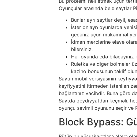
Bu problemi həll etmək üçün tərtib
Oyunçular arasında belə saytlar P
Bunlar ayrı saytlar deyil, əsa
İstər onlayn oyunlarda yenis
gecəniz üçün mükəmməl yerd
İdman mərclərinə əlavə olara
bilərsiniz.
Hər oyunda edə biləcəyiniz 
Ruletka və digər bölmələr ü
kazino bonusunun təklif olun
Saytın mobil versiyasının keyfiyy
keyfiyyətini itirmədən istənilən zə
bağlantınız vacibdir. Buna görə d
Saytda qeydiyyatdan keçməli, hesa
oyunçu sevimli oyununu seçir və Pi
Block Bypass: G
Bütün bu xüsusiyyətlərə əlavə olar