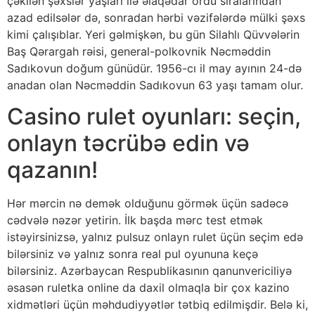
çəkilən şəxslər yaşları ilə əlaqədar ordu sıralarından
azad edilsələr də, sonradan hərbi vəzifələrdə mülki şəxs
kimi çalışıblar. Yeri gəlmişkən, bu gün Silahlı Qüvvələrin
Baş Qərargah rəisi, general-polkovnik Nəcməddin
Sadıkovun doğum günüdür. 1956-cı il may ayının 24-də
anadan olan Nəcməddin Sadıkovun 63 yaşı tamam olur.
Casino rulet oyunları: seçin,
onlayn təcrübə edin və
qazanın!
Hər mərcin nə demək olduğunu görmək üçün sadəcə
cədvələ nəzər yetirin. İlk başda mərc test etmək
istəyirsinizsə, yalnız pulsuz onlayn rulet üçün seçim edə
bilərsiniz və yalnız sonra real pul oyununa keçə
bilərsiniz. Azərbaycan Respublikasının qanunvericiliyə
əsasən ruletka online da daxil olmaqla bir çox kazino
xidmətləri üçün məhdudiyyətlər tətbiq edilmişdir. Belə ki,