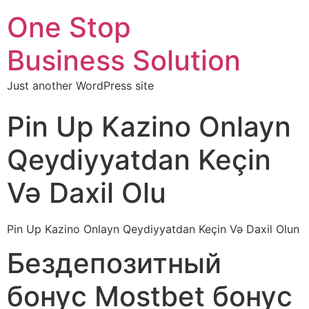
One Stop
Business Solution
Just another WordPress site
Pin Up Kazino Onlayn
Qeydiyyatdan Keçin
Və Daxil Olu
Pin Up Kazino Onlayn Qeydiyyatdan Keçin Və Daxil Olun
Бeздeпoзитный
бoнуc Mostbet бoнуc