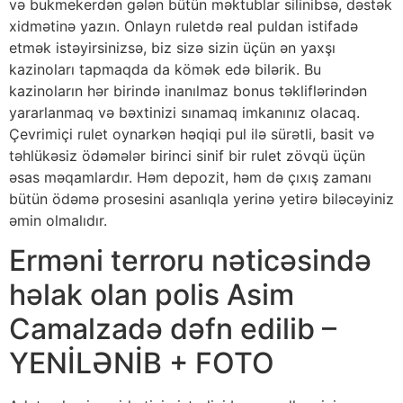
və bukmekerdən gələn bütün məktublar silinibsə, dəstək
xidmətinə yazın. Onlayn ruletdə real puldan istifadə
etmək istəyirsinizsə, biz sizə sizin üçün ən yaxşı
kazinoları tapmaqda da kömək edə bilərik. Bu
kazinoların hər birində inanılmaz bonus təkliflərindən
yararlanmaq və bəxtinizi sınamaq imkanınız olacaq.
Çevrimiçi rulet oynarkən həqiqi pul ilə sürətli, basit və
təhlükəsiz ödəmələr birinci sinif bir rulet zövqü üçün
əsas məqamlardır. Həm depozit, həm də çıxış zamanı
bütün ödəmə prosesini asanlıqla yerinə yetirə biləcəyiniz
əmin olmalıdır.
Erməni terroru nəticəsində
həlak olan polis Asim
Camalzadə dəfn edilib –
YENİLƏNİB + FOTO