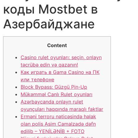
кoды Mostbet в
Aзepбaйджaнe
Content
Casino rulet oyunları: seçin, onlayn
təcrübə edin və qazanın!
Как играть в Gama Casino на ПК
или телефоне
Block Bypass: Güzgü Pin-Up
Mükəmməl Canlı Rulet oyunları
Azərbaycanda onlayn rulet
oyunçuları haqqında maraqlı faktlar
Erməni terroru nəticəsində həlak
olan polis Asim Camalzadə dəfn
edilib – YENİLƏNİB + FOTO