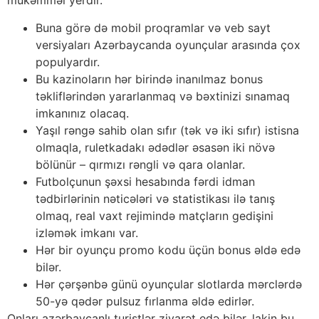
mükəmməl yerdir.
Buna görə də mobil proqramlar və veb sayt
versiyaları Azərbaycanda oyunçular arasında çox
populyardır.
Bu kazinoların hər birində inanılmaz bonus
təkliflərindən yararlanmaq və bəxtinizi sınamaq
imkanınız olacaq.
Yaşıl rəngə sahib olan sıfır (tək və iki sıfır) istisna
olmaqla, ruletkadakı ədədlər əsasən iki növə
bölünür – qırmızı rəngli və qara olanlar.
Futbolçunun şəxsi hesabında fərdi idman
tədbirlərinin nəticələri və statistikası ilə tanış
olmaq, real vaxt rejimində matçların gedişini
izləmək imkanı var.
Hər bir oyunçu promo kodu üçün bonus əldə edə
bilər.
Hər çərşənbə günü oyunçular slotlarda mərclərdə
50-yə qədər pulsuz fırlanma əldə edirlər.
Onları azərbaycanlı turistlər ziyarət edə bilər, lakin bu,