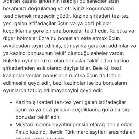
Adətən kazino şirkətinin istədiyi bu sənədlər sizin
hesabınızı doğrulamaq və etdiyiniz köçürmələri
təsdiqləmək məqsədir güdür. Kazino şirkətləri tez-tez
yeni gələn istifadəçilər üçün və ya bəzi pillələri
keçdiklərinə görə bir sıra bonuslar təklif edir. Ruletka və
digər bölmələr üzrə bu bonusları əldə etmək üçün
əvvəlcədən təyin edilmiş, etməyiniz gərəkən addımlar və
ya kazino bonusunun təklif olunduğu sahələr vardır.
Ruletka oyunları üzrə olan bonuslar təklif edən kazino
şirkətlərindən asılı olaraq dəyişə bilər. Belə ki, bəzi
kazinolar verilən bonusların ruletka üçün də tətbiq
edilməsini qeyd edir, bəzi kazinolar isə bu bonusların
oyunlarda tətbiq edilməyəcəyini qeyd edir.
Kazino şirkətləri tez-tez yeni gələn istifadəçilər
üçün və ya bəzi pillələri keçdiklərinə görə bir sıra
bonuslar təklif edir.
Müştəri məmnuniyyətini prinsip olaraq qəbul edən
Pinup kazino, illərdir Türk mərc saytları arasında ən