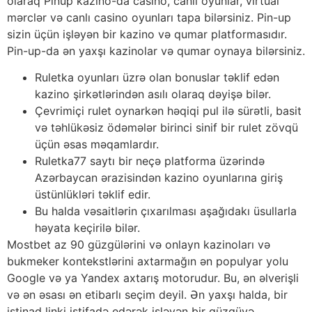
olaraq Pinup kazino-da casino, canlı oyunlar, virtual
mərclər və canlı casino oyunları tapa bilərsiniz. Pin-up
sizin üçün işləyən bir kazino və qumar platformasıdır.
Pin-up-da ən yaxşı kazinolar və qumar oynaya bilərsiniz.
Ruletka oyunları üzrə olan bonuslar təklif edən
kazino şirkətlərindən asılı olaraq dəyişə bilər.
Çevrimiçi rulet oynarkən həqiqi pul ilə sürətli, basit
və təhlükəsiz ödəmələr birinci sinif bir rulet zövqü
üçün əsas məqamlardır.
Ruletka77 saytı bir neçə platforma üzərində
Azərbaycan ərazisindən kazino oyunlarına giriş
üstünlükləri təklif edir.
Bu halda vəsaitlərin çıxarılması aşağıdakı üsullarla
həyata keçirilə bilər.
Mostbet az 90 güzgülərini və onlayn kazinoları və
bukmeker kontekstlərini axtarmağın ən populyar yolu
Google və ya Yandex axtarış motorudur. Bu, ən əlverişli
və ən əsası ən etibarlı seçim deyil. Ən yaxşı halda, bir
istinad linki istifadə edərək işləyən bir güzgüyə