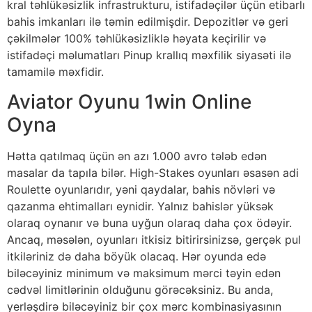
kral təhlükəsizlik infrastrukturu, istifadəçilər üçün etibarlı
bahis imkanları ilə təmin edilmişdir. Depozitlər və geri
çəkilmələr 100% təhlükəsizliklə həyata keçirilir və
istifadəçi məlumatları Pinup krallıq məxfilik siyasəti ilə
tamamilə məxfidir.
Aviator Oyunu 1win Online
Oyna
Hətta qatılmaq üçün ən azı 1.000 avro tələb edən
masalar da tapıla bilər. High-Stakes oyunları əsasən adi
Roulette oyunlarıdır, yəni qaydalar, bahis növləri və
qazanma ehtimalları eynidir. Yalnız bahislər yüksək
olaraq oynanır və buna uyğun olaraq daha çox ödəyir.
Ancaq, məsələn, oyunları itkisiz bitirirsinizsə, gerçək pul
itkiləriniz də daha böyük olacaq. Hər oyunda edə
biləcəyiniz minimum və maksimum mərci təyin edən
cədvəl limitlərinin olduğunu görəcəksiniz. Bu anda,
yerləşdirə biləcəyiniz bir çox mərc kombinasiyasının