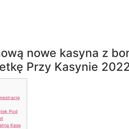
mową nowe kasyna z bo
etkę Przy Kasynie 202
jestrację
tek Pod
et
atną Kasę