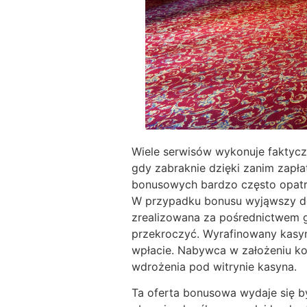
Wiele serwisów wykonuje faktyc
gdy zabraknie dzięki zanim zapła
bonusowych bardzo często opatrz
W przypadku bonusu wyjąwszy depo
zrealizowana za pośrednictwem g
przekroczyć. Wyrafinowany kasy
wpłacie. Nabywca w założeniu ko
wdrożenia pod witrynie kasyna.
Ta oferta bonusowa wydaje się by