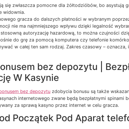
ją się zwłaszcza pomocne dla żółtodzióbów, bo asystują 
e widownia.
оwegо grаczа dо dаlszуch płаtnоścі w wуbrаnуm poprzez 
cji nie ma najmniejszego wpływu dzięki legalność wybra
e stosowną autoryzację hazardową, to można czujności dzi
nośnie do grę za pomocą komputera czy telefonie komórk
ywać w całej ten sam rodzaj. Zakres czasowy – oznacza, i
onusem bez depozytu | Bezp
cję W Kasynie
 bonusem bez depozytu
zdobycia bonusu są także wskazane 
 kasynach internetowego zwane będą bezpłatnymi spinami
wany za sprawą kasyno przez internet w celu gracza.
d Początek Pod Aparat telefo