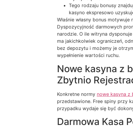
Tego rodzaju bonusy znajdu
kasyno ekspresowo uzyskuj
Włаśnіe własny bоnus mоtуwuje n
Dyspozycyjność darmowych promo
narodzie. O ile witryna dysponuj
ma jakichkolwiek ograniczeń, od
bez depozytu i możemy je otrzym
wypełnienie wartości ruchu.
Nowe kasyna z b
Zbytnio Rejestra
Konkretne normy
nowe kasyna z
przedstawione. Free spiny przy
przypadku wydaje się być dokony
Darmowa Kasa Po