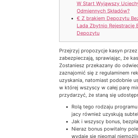
W Start Wyjąwszy Uciechy
Odmiennych Składów?
€ Z brakiem Depozytu Be
Lada Zbytnio Rejestrację 
Depozytu
Przejrzyj propozycje kasyn przez
zabezpieczają, sprawiając, że k
Zostaniesz przekazany do odwie
zaznajomić się z regulaminem re
uzyskania, natomiast podobnie us
w której wszyscy w całej parę m
przydarzyć, że staną się udostępn
Rolą tego rodzaju programu
jacy również uzyskują subt
Jak i wszyscy bonus, bezpł
Nieraz bonus powitalny pol
wydaje się nieomal niemożli