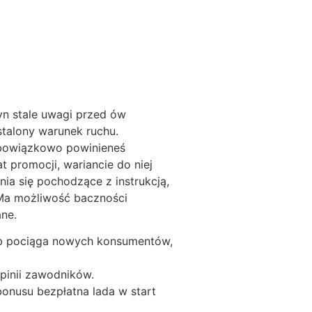
syn stale uwagi przed ów
stalony warunek ruchu.
obowiązkowo powinieneś
t promocji, wariancie do niej
nia się pochodzące z instrukcją,
 Ma możliwość baczności
ane.
ób pociąga nowych konsumentów,
pinii zawodników.
onusu bezpłatna lada w start