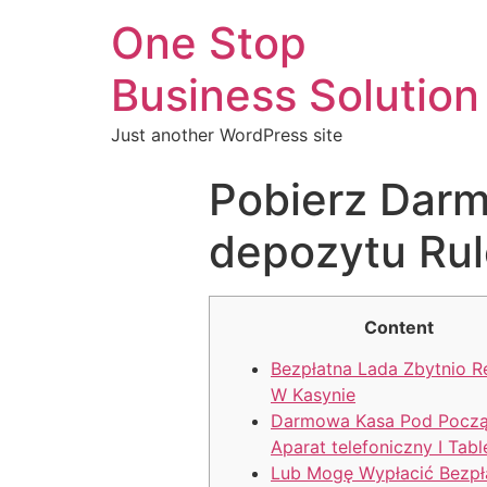
One Stop
Business Solution
Just another WordPress site
Pobierz Dar
depozytu Rul
Content
Bezpłatna Lada Zbytnio Re
W Kasynie
Darmowa Kasa Pod Począ
Aparat telefoniczny I Tabl
Lub Mogę Wypłacić Bezpł