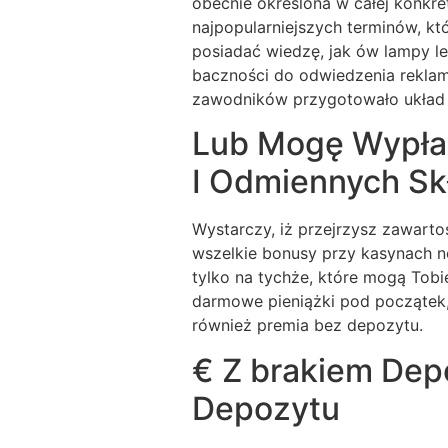
obecnie określona w całej konkr
najpopularniejszych terminów, k
posiadać wiedzę, jak ów lampy l
baczności do odwiedzenia reklamy
zawodników przygotowało układ 
Lub Mogę Wypłac
I Odmiennych S
Wystarczy, iż przejrzysz zawarto
wszelkie bonusy przy kasynach n
tylko na tychże, które mogą Tobi
darmowe pieniążki pod początek,
również premia bez depozytu.
€ Z brakiem Dep
Depozytu