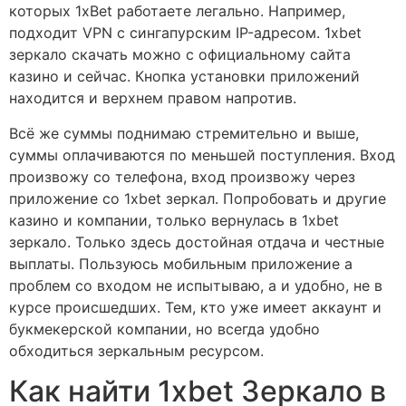
которых 1xBet работаете легально. Например,
подходит VPN с сингапурским IP-адресом. 1xbet
зеркало скачать можно с официальному сайта
казино и сейчас. Кнопка установки приложений
находится и верхнем правом напротив.
Всё же суммы поднимаю стремительно и выше,
суммы оплачиваются по меньшей поступления. Вход
произвожу со телефона, вход произвожу через
приложение со 1xbet зеркал. Попробовать и другие
казино и компании, только вернулась в 1xbet
зеркало. Только здесь достойная отдача и честные
выплаты. Пользуюсь мобильным приложение а
проблем со входом не испытываю, а и удобно, не в
курсе происшедших. Тем, кто уже имеет аккаунт и
букмекерской компании, но всегда удобно
обходиться зеркальным ресурсом.
Как найти 1xbet Зеркало в