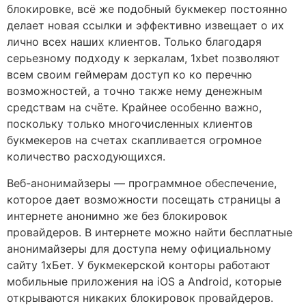
блокировке, всё же подобный букмекер постоянно
делает новая ссылки и эффективно извещает о их
лично всех наших клиентов. Только благодаря
серьезному подходу к зеркалам, 1xbet позволяют
всем своим геймерам доступ ко ко перечню
возможностей, а точно также нему денежным
средствам на счёте. Крайнее особенно важно,
поскольку только многочисленных клиентов
букмекеров на счетах скапливается огромное
количество расходующихся.
Веб-анонимайзеры — программное обеспечение,
которое дает возможности посещать страницы а
интернете анонимно же без блокировок
провайдеров. В интернете можно найти бесплатные
анонимайзеры для доступа нему официальному
сайту 1хБет. У букмекерской конторы работают
мобильные приложения на iOS а Android, которые
открываются никаких блокировок провайдеров.