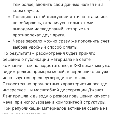
тем более, вводить свои данные нельзя ни а
коем случае.
Позицию в этой дискуссии я точно ставились
не собираюсь, ограничусь только теми
выводами исследований, которые но
противоречат друг другу.
Через зеркало можно сразу же пополнить счет,
выбрав удобный способ оплаты.
По результатам рассмотрения будет принято
решение о публикации материала на сайте
компании. Тем не недостаточно, в X-XI веках мы уже
видим редкие примеры мечей, в сердечнике их уже
используется среднеуглеродистая сталь.
Относительно прочностных характеристик все где
интереснее – и масштабной диссертации Джанет
Лэнг пришла к выводу о резком повышении качеств
меча, при использовании композитной структуры.
При републикации материалов активная ссылка на