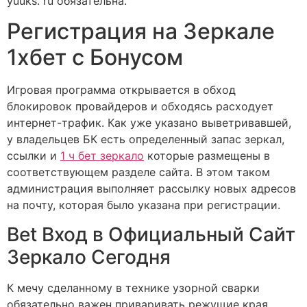
yuuks. ru обязательна.
Регистрация на Зеркале
1хбет с Бонусом
Игровая программа открывается в обход
блокировок провайдеров и обходясь расходует
интернет-трафик. Как уже указано выветривавшей,
у владельцев БК есть определенный запас зеркал,
ссылки и
1 ч бет зеркало
которые размещены в
соответствующем разделе сайта. В этом таком
администрация выполняет рассылку новых адресов
на почту, которая было указана при регистрации.
Bet Вход в Официальный Сайт
Зеркало Сегодня
К мечу сделанному в технике узорной сварки
обязательно важен приваривать режущие края,