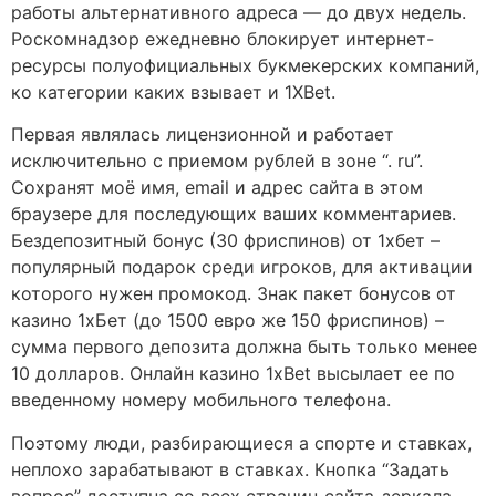
работы альтернативного адреса — до двух недель.
Роскомнадзор ежедневно блокирует интернет-
ресурсы полуофициальных букмекерских компаний,
ко категории каких взывает и 1XBet.
Первая являлась лицензионной и работает
исключительно с приемом рублей в зоне “. ru”.
Сохранят моё имя, email и адрес сайта в этом
браузере для последующих ваших комментариев.
Бездепозитный бонус (30 фриспинов) от 1хбет –
популярный подарок среди игроков, для активации
которого нужен промокод. Знак пакет бонусов от
казино 1хБет (до 1500 евро же 150 фриспинов) –
сумма первого депозита должна быть только менее
10 долларов. Онлайн казино 1xBet высылает ее по
введенному номеру мобильного телефона.
Поэтому люди, разбирающиеся а спорте и ставках,
неплохо зарабатывают в ставках. Кнопка “Задать
вопрос” доступна со всех страниц сайта-зеркала.