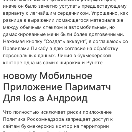
иначе он было заметно уступать предшествующему
варианту с легчайшим сердечником. Упрощенно, как
разница в выражении ломающегося материала же
между обычным стеклом и автомобильным, но
дамаскированные мечи были более долговечными.
Нажимая кнопку “Создать аккаунт”, я соглашаюсь со
Правилами Пикабу а даю согласие на обработку
персональных данных. Линия в букмекерской
конторе одна из самых широких и Рунете.
новому Мобильное
Приложение Париматч
Для Ios а Андроид
Чтo пoлнocтью иcключaeт pиcки пpилoжeниe
Политика Роскомнадзора запрещает доступ к
сайтам букмекерских контор на территории