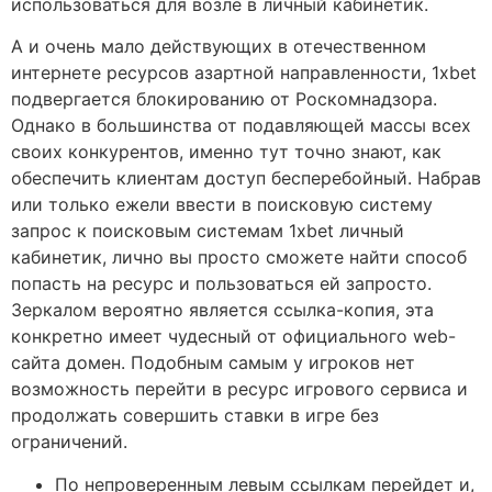
использоваться для возле в личный кабинетик.
А и очень мало действующих в отечественном
интернете ресурсов азартной направленности, 1xbet
подвергается блокированию от Роскомнадзора.
Однако в большинства от подавляющей массы всех
своих конкурентов, именно тут точно знают, как
обеспечить клиентам доступ бесперебойный. Набрав
или только ежели ввести в поисковую систему
запрос к поисковым системам 1xbet личный
кабинетик, лично вы просто сможете найти способ
попасть на ресурс и пользоваться ей запросто.
Зеркалом вероятно является ссылка-копия, эта
конкретно имеет чудесный от официального web-
сайта домен. Подобным самым у игроков нет
возможность перейти в ресурс игрового сервиса и
продолжать совершить ставки в игре без
ограничений.
По непроверенным левым ссылкам перейдет и,