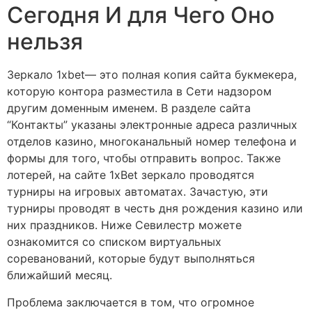
Сегодня И для Чего Оно
нельзя
Зеркало 1xbet— это полная копия сайта букмекера,
которую контора разместила в Сети надзором
другим доменным именем. В разделе сайта
“Контакты” указаны электронные адреса различных
отделов казино, многоканальный номер телефона и
формы для того, чтобы отправить вопрос. Также
лотерей, на сайте 1xBet зеркало проводятся
турниры на игровых автоматах. Зачастую, эти
турниры проводят в честь дня рождения казино или
них праздников. Ниже Севилестр можете
ознакомится со списком виртуальных
сореванований, которые будут выполняться
ближайший месяц.
Проблема заключается в том, что огромное