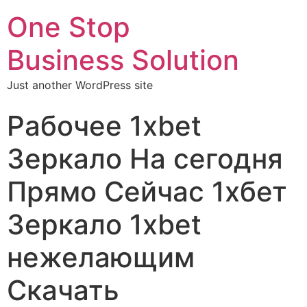
One Stop
Business Solution
Just another WordPress site
Рабочее 1xbet
Зеркало На сегодня
Прямо Сейчас 1хбет
Зеркало 1xbet
нежелающим
Скачать