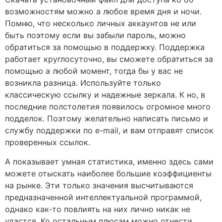
возможностям можно а любое время дня и ночи.
Помню, что несколько личных аккаунтов не или
быть поэтому если вы забыли пароль, можно
обратиться за помощью в поддержку. Поддержка
работает круглосуточно, вы сможете обратиться за
помощью а любой момент, тогда бы у вас не
возникла разница. Используйте только
классическую ссылку и надежные зеркала. К но, в
последние полстолетия появилось огромное много
подделок. Поэтому желательно написать письмо и
службу поддержки по e-mail, и вам отправят список
проверенных ссылок.
А показывает умная статистика, именно здесь сами
можете отыскать наиболее большие коэффициенты
на рынке. Эти только значения высчитываются
предназначенной интеллектуальной программой,
однако как-то повлиять на них лично никак не
удастся. Ко остальным плюсам можно отнести