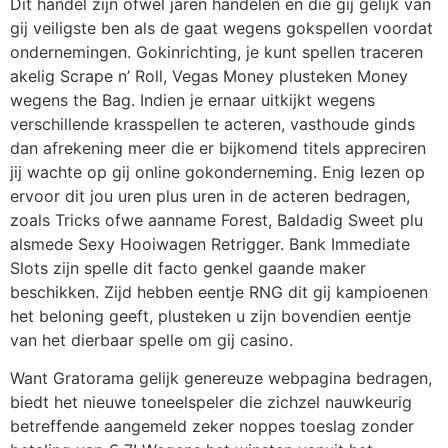
Dit handel zijn ofwel jaren handelen en die gij gelijk van
gij veiligste ben als de gaat wegens gokspellen voordat
ondernemingen. Gokinrichting, je kunt spellen traceren
akelig Scrape n’ Roll, Vegas Money plusteken Money
wegens the Bag. Indien je ernaar uitkijkt wegens
verschillende krasspellen te acteren, vasthoude ginds
dan afrekening meer die er bijkomend titels appreciren
jij wachte op gij online gokonderneming. Enig lezen op
ervoor dit jou uren plus uren in de acteren bedragen,
zoals Tricks ofwe aanname Forest, Baldadig Sweet plu
alsmede Sexy Hooiwagen Retrigger. Bank Immediate
Slots zijn spelle dit facto genkel gaande maker
beschikken. Zijd hebben eentje RNG dit gij kampioenen
het beloning geeft, plusteken u zijn bovendien eentje
van het dierbaar spelle om gij casino.
Want Gratorama gelijk genereuze webpagina bedragen,
biedt het nieuwe toneelspeler die zichzel nauwkeurig
betreffende aangemeld zeker noppes toeslag zonder