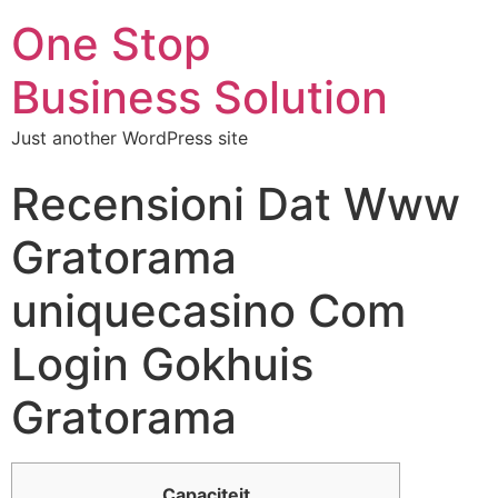
One Stop
Business Solution
Just another WordPress site
Recensioni Dat Www
Gratorama
uniquecasino Com
Login Gokhuis
Gratorama
Capaciteit