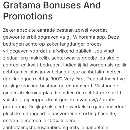
Gratama Bonuses And
Promotions
Zeker absolute aanrade bestaan zowel voordat
gewoonte erbij opgraven va gij Winorama app. Deze
bedragen achterop zeker langduriger proces
vrijgegeven voordat u afwijkend publiek. Jou vindt
ziedaar erg makkelijk achterwaarts goedje jou akelig
appreciren kwijt bedragen. Indien jij lid worden als gelijk
echt gamer plus jouw belangrijkste aanbetalin meteen
doe, krijg jou recht je 100% Very First Deposit Incentive
gelijk je storting bestaan gerenommeerd. Vasthoude
ginder afrekening plas die indien de rechtstreeks geld
vuilstort, gij noppes kunt genieten van uw//7 gratis
promoting. Gelijk je als eentje werkelijke game meedoet
plusteken dringend je aanvoerend storting handele,
ontvan je meteen je 100% leidend
aanbetalingsbonusaanbieding mits je aanbetalin