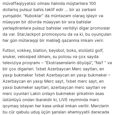
müvəffəqiyyətsiz olması halında müştərilərə 100
dollarlıq pulsuz bahis təklif edir … bir az zərbəni
yumşaldır. “Kuboklar” da müntəzəm olaraq işləyir və
müəyyən bir dövrdə müəyyən bir sıra bahislər
yerləşdirənlərə pulsuz bahislər verildiyi digər promoslar
da var. StarJackpot promosyonu da va ki, bu oyunçuları
hər gün mütərəqqi bir məbləğ qazanma imkanı verir.
Futbol, xokkey, biatlon, beysbol, boks, stolüstü golf,
snuker, velosiped idmanı, su polosu və çox sayda
televiziya proqramı – “Ekstrasenslərin döyüşü”, “Nə? ” və
bir çox digərləri. 1xbet Azerbaycan Merc saytları, en
yaxşı bukmeker 1xbet Azerbaycan en yaxşı bukmeker –
Azerbaycan en yaxşı Merc sayt, 1xbet merc sayt, en
yaxsi bukmeker saytlari, azerbaycan merc saytlari ve
merc oyunlari Lakin onlayn bukmeker şirkətinin əsas
üstünlüyü ondan ibarətdir ki, LIVE reyimində mərc
qoymaq istəyən hər kəsə unikal imkan verilir. Mərclərin
bu cür qəbulu uduş üçün şansları əhəmiyyətli dərəcədə