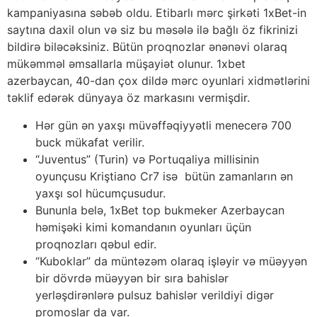
kampaniyasına səbəb oldu. Etibarlı mərc şirkəti 1xBet-in
saytına daxil olun və siz bu məsələ ilə bağlı öz fikrinizi
bildirə biləcəksiniz. Bütün proqnozlar ənənəvi olaraq
mükəmməl əmsallarla müşayiət olunur. 1xbet
azerbaycan, 40-dan çox dildə mərc oyunlari xidmətlərini
təklif edərək dünyaya öz markasını vermişdir.
Hər gün ən yaxşı müvəffəqiyyətli menecerə 700
buck mükafat verilir.
“Juventus” (Turin) və Portuqaliya millisinin
oyunçusu Kriştiano Cr7 isə bütün zamanların ən
yaxşı sol hücumçusudur.
Bununla belə, 1xBet top bukmeker Azerbaycan
həmişəki kimi komandanın oyunları üçün
proqnozları qəbul edir.
“Kuboklar” da müntəzəm olaraq işləyir və müəyyən
bir dövrdə müəyyən bir sıra bahislər
yerləşdirənlərə pulsuz bahislər verildiyi digər
promoslar da var.