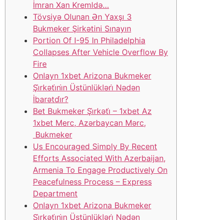
İmran Xan Kremldə…
Tövsiyə Olunan Ən Yaxşı 3
Bukmeker Şirkətini Sınayın
Portion Of I-95 In Philadelphia
Collapses After Vehicle Overflow By
Fire
Onlayn 1xbet Arizona Bukmeker
Şi̇rkəti̇ni̇n Üstünlükləri̇ Nədən
İbarətdi̇r?
Bet Bukmeker Şi̇rkəti̇ – 1xbet Az
1xbet Merc, Azərbaycan Mərc,
Bukmeker
Us Encouraged Simply By Recent
Efforts Associated With Azerbaijan,
Armenia To Engage Productively On
Peacefulness Process – Express
Department
Onlayn 1xbet Arizona Bukmeker
Şi̇rkəti̇ni̇n Üstünlükləri̇ Nədən