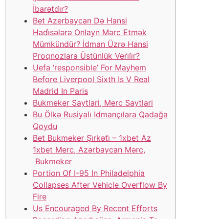
İbarətdi̇r?
Bet Azerbaycan Də Hansi
Hadi̇sələrə Onlayn Mərc Etmək
Mümkündür? İdman Üzrə Hansi
Proqnozlara Üstünlük Veri̇li̇r?
Uefa ‘responsible’ For Mayhem
Before Liverpool Sixth Is V Real
Madrid In Paris
Bukmeker Saytlari, Merc Saytlari
Bu Ölkə Rusiyalı Idmançılara Qadağa
Qoydu
Bet Bukmeker Şi̇rkəti̇ – 1xbet Az
1xbet Merc, Azərbaycan Mərc,
Bukmeker
Portion Of I-95 In Philadelphia
Collapses After Vehicle Overflow By
Fire
Us Encouraged By Recent Efforts