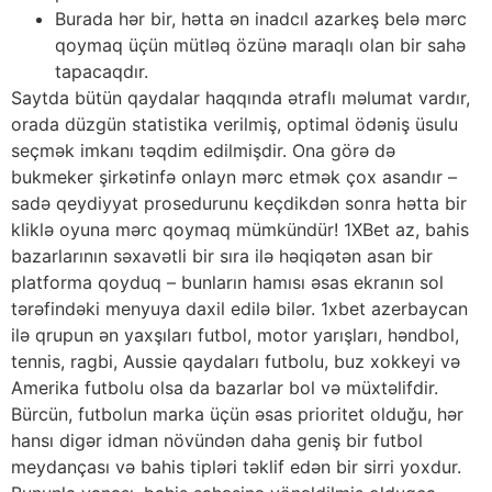
Burada hər bir, hətta ən inadcıl azarkeş belə mərc
qoymaq üçün mütləq özünə maraqlı olan bir sahə
tapacaqdır.
Saytda bütün qaydalar haqqında ətraflı məlumat vardır,
orada düzgün statistika verilmiş, optimal ödəniş üsulu
seçmək imkanı təqdim edilmişdir. Ona görə də
bukmeker şirkətinfə onlayn mərc etmək çox asandır –
sadə qeydiyyat prosedurunu keçdikdən sonra hətta bir
kliklə oyuna mərc qoymaq mümkündür! 1XBet az, bahis
bazarlarının səxavətli bir sıra ilə həqiqətən asan bir
platforma qoyduq – bunların hamısı əsas ekranın sol
tərəfindəki menyuya daxil edilə bilər. 1xbet azerbaycan
ilə qrupun ən yaxşıları futbol, ​​motor yarışları, həndbol,
tennis, ragbi, Aussie qaydaları futbolu, buz xokkeyi və
Amerika futbolu olsa da bazarlar bol və müxtəlifdir.
Bürcün, futbolun marka üçün əsas prioritet olduğu, hər
hansı digər idman növündən daha geniş bir futbol
meydançası və bahis tipləri təklif edən bir sirri yoxdur.