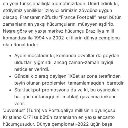
en yeni funksionallıqla xidmətinizdədir. Ümid edirik ki,
etdiyimiz yeniliklər izləyicilərimizin zövqünə uyğun
olacaq. Fransanın nüfuzlu “France Football” nəşri bütün
zamanların ən yaxşı hücumçularını müəyyənləşdirib.
Nəşrə görə ən yaxşı mərkəz hücumçu Braziliya milli
komandası ilə 1994 və 2002-ci illərin dünya çempionu
olan Ronaldodur.
Aydın məsələdir ki, komanda əvvəllər də göydən
ulduzları yığmırdı, ancaq zaman-zaman layiqli
nəticələr verirdi.
Gündəlik olaraq dəyişən 1XBet arizona tərəfindən
təyin olunan problemləri tamamlamaqdan ibarətdir.
StarJackpot promosyonu da va ki, bu oyunçuları
hər gün mütərəqqi bir məbləğ qazanma imkanı
verir.
“Juventus” (Turin) və Portuqaliya millisinin oyunçusu
Kriştiano Cr7 isə bütün zamanların ən yaxşı encanto
hücumçusudur. Dünya çempionatı-2022 üçün başa