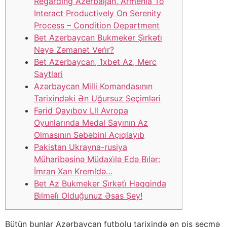
Regarding Azerbaijan, Armenia To
Interact Productively On Serenity
Process – Condition Department
Bet Azerbaycan Bukmeker Şi̇rkəti̇
Nəyə Zəmanət Veri̇r?
Bet Azerbaycan, 1xbet Az, Merc
Saytlari
Azərbaycan Milli Komandasının
Tarixindəki Ən Uğursuz Seçimləri
Fərid Qayıbov Lll Avropa
Oyunlarında Medal Sayının Az
Olmasının Səbəbini Açıqlayıb
Pakistan Ukrayna-rusiya
Müharibəsinə Müdaxi̇lə Edə Bi̇lər:
İmran Xan Kremldə…
Bet Az Bukmeker Şi̇rkəti̇ Haqqinda
Bi̇lməli̇ Olduğunuz Əsas Şey!
Bütün bunlar Azərbaycan futbolu tarixində ən pis seçmə