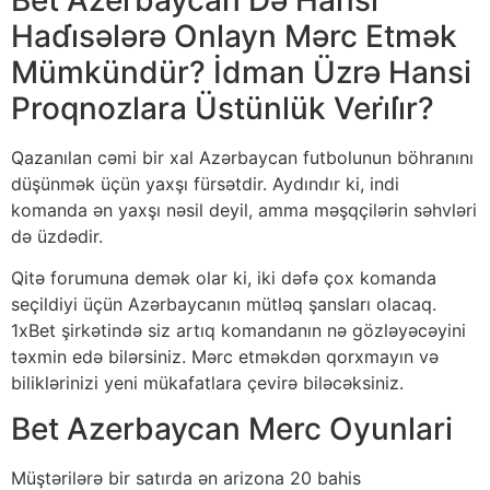
Hadi̇sələrə Onlayn Mərc Etmək
Mümkündür? İdman Üzrə Hansi
Proqnozlara Üstünlük Veri̇li̇r?
Qazanılan cəmi bir xal Azərbaycan futbolunun böhranını
düşünmək üçün yaxşı fürsətdir. Aydındır ki, indi
komanda ən yaxşı nəsil deyil, amma məşqçilərin səhvləri
də üzdədir.
Qitə forumuna demək olar ki, iki dəfə çox komanda
seçildiyi üçün Azərbaycanın mütləq şansları olacaq.
1xBet şirkətində siz artıq komandanın nə gözləyəcəyini
təxmin edə bilərsiniz. Mərc etməkdən qorxmayın və
biliklərinizi yeni mükafatlara çevirə biləcəksiniz.
Bet Azerbaycan Merc Oyunlari
Müştərilərə bir satırda ən arizona 20 bahis