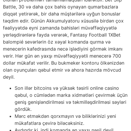
Battle, 30 və daha çox bahis oynayan qumarbazlara
diqqət yetirərək, bir daha müştərilərə uyğun bonuslar
təqdim edir. Günün Akkumulyatoru xüsusilə birdən çox
fəaliyyətdə eyni zamanda bahisləri müvəffəqiyyətlə
yerləşdirənlərə fayda verərək, Fantasy Football 1XBet
balompié sevərlərin öz xəyal komanda qurma və
menecerin kafedrasında necə işlədiyini görmək imkanı
verir. Hər gün ən yaxşı müvəffəqiyyətli menecerə 700
dollar mükafat verilir. Bu bukmeker kontoru ölkənizdən
olan oyunçuları qəbul etmir və ahora hazırda mövcud
deyil.
Son illər bitcoins və yüksək təsirli online casino
qəbul, o cümlədən marka xidmətləri çevirmək üçün
geniş genişləndirilməsi və təkmilləşdirilməsi səyləri
gördük.
Mərc etməkdən qorxmayın və biliklərinizi yeni
mükafatlara çevirə biləcəksiniz.
Aydındır ki, indi komanda ən yaxşı nəsil deyil,