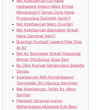
Bet Azerbaycan Də Hansi
Hadi̇sələrə Onlayn Mərc Etmək
Mümkündür? İdman Üzrə Hansi
Proqnozlara Üstünlük Veri̇li̇r?
Bet Azerbaycan Merc Oyunlari
Bet Azerbaycan Bukmeker Şi̇rkəti̇
Nəyə Zəmanət Veri̇r?
Brazilian Football Legend Pele Dies
At 82
Bet Az Bukmeker Şi̇rkəti̇ Haqqinda
Bi̇lməli̇ Olduğunuz Əsas Şey!
Bu Ölkə Rusiyalı Idmançılara Qadağa
Qoydu
Azərbaycan Milli Komandasının
Tarixindəki Ən Uğursuz Seçimləri
Bet Azerbaycan, 1xbet Az, Merc
Saytlari
Pakistan Ukrayna-rusiya
Müharibəsinə Müdaxi̇lə Edə Bi̇lər: