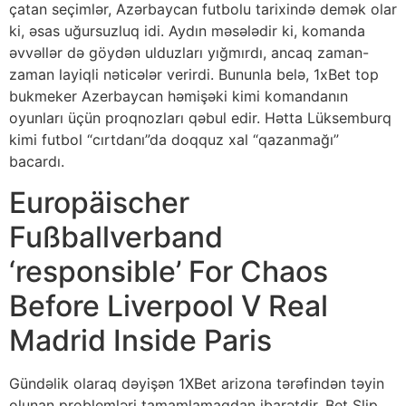
çatan seçimlər, Azərbaycan futbolu tarixində demək olar
ki, əsas uğursuzluq idi. Aydın məsələdir ki, komanda
əvvəllər də göydən ulduzları yığmırdı, ancaq zaman-
zaman layiqli nəticələr verirdi. Bununla belə, 1xBet top
bukmeker Azerbaycan həmişəki kimi komandanın
oyunları üçün proqnozları qəbul edir. Hətta Lüksemburq
kimi futbol “сırtdanı”da doqquz xal “qazanmağı”
bacardı.
Europäischer
Fußballverband
‘responsible’ For Chaos
Before Liverpool V Real
Madrid Inside Paris
Gündəlik olaraq dəyişən 1XBet arizona tərəfindən təyin
olunan problemləri tamamlamaqdan ibarətdir. Bet Slip