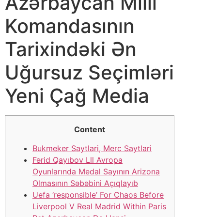
Azərbaycan Milli
Komandasının
Tarixindəki Ən
Uğursuz Seçimləri
Yeni Çağ Media
Content
Bukmeker Saytlari, Merc Saytlari
Fərid Qayıbov Lll Avropa
Oyunlarında Medal Sayının Arizona
Olmasının Səbəbini Açıqlayıb
Uefa ‘responsible’ For Chaos Before
Liverpool V Real Madrid Within Paris