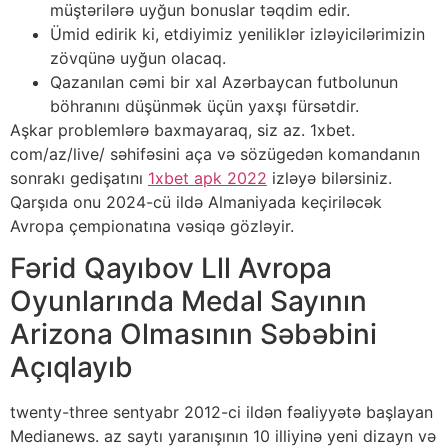
müştərilərə uyğun bonuslar təqdim edir.
Ümid edirik ki, etdiyimiz yeniliklər izləyicilərimizin
zövqünə uyğun olacaq.
Qazanılan cəmi bir xal Azərbaycan futbolunun
böhranını düşünmək üçün yaxşı fürsətdir.
Aşkar problemlərə baxmayaraq, siz az. 1xbet.
com/az/live/ səhifəsini aça və sözügedən komandanın
sonrakı gedişatını
1xbet apk 2022
izləyə bilərsiniz.
Qarşıda onu 2024-cü ildə Almaniyada keçiriləcək
Avropa çempionatına vəsiqə gözləyir.
Fərid Qayıbov Lll Avropa
Oyunlarında Medal Sayının
Arizona Olmasının Səbəbini
Açıqlayıb
twenty-three sentyabr 2012-ci ildən fəaliyyətə başlayan
Medianews. az saytı yaranışının 10 illiyinə yeni dizayn və