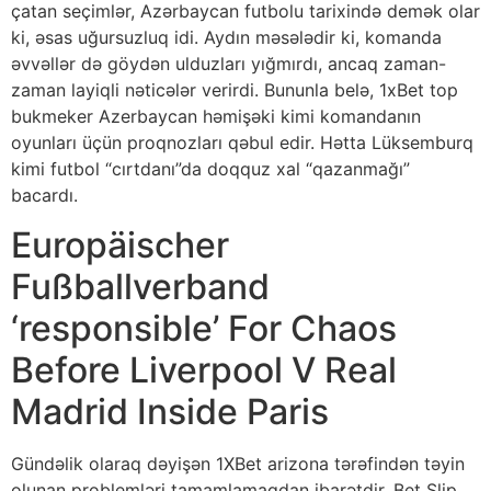
çatan seçimlər, Azərbaycan futbolu tarixində demək olar
ki, əsas uğursuzluq idi. Aydın məsələdir ki, komanda
əvvəllər də göydən ulduzları yığmırdı, ancaq zaman-
zaman layiqli nəticələr verirdi. Bununla belə, 1xBet top
bukmeker Azerbaycan həmişəki kimi komandanın
oyunları üçün proqnozları qəbul edir. Hətta Lüksemburq
kimi futbol “сırtdanı”da doqquz xal “qazanmağı”
bacardı.
Europäischer
Fußballverband
‘responsible’ For Chaos
Before Liverpool V Real
Madrid Inside Paris
Gündəlik olaraq dəyişən 1XBet arizona tərəfindən təyin
olunan problemləri tamamlamaqdan ibarətdir. Bet Slip