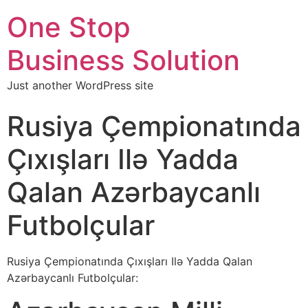
One Stop
Business Solution
Just another WordPress site
Rusiya Çempionatında
Çıxışları Ilə Yadda
Qalan Azərbaycanlı
Futbolçular
Rusiya Çempionatında Çıxışları Ilə Yadda Qalan
Azərbaycanlı Futbolçular: