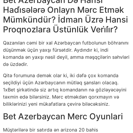
Hadi̇sələrə Onlayn Mərc Etmək
Mümkündür? İdman Üzrə Hansi
Proqnozlara Üstünlük Veri̇li̇r?
Qazanılan cəmi bir xal Azərbaycan futbolunun böhranını
düşünmək üçün yaxşı fürsətdir. Aydındır ki, indi
komanda ən yaxşı nəsil deyil, amma məşqçilərin səhvləri
də üzdədir.
Qitə forumuna demək olar ki, iki dəfə çox komanda
seçildiyi üçün Azərbaycanın mütləq şansları olacaq.
1xBet şirkətində siz artıq komandanın nə gözləyəcəyini
təxmin edə bilərsiniz. Mərc etməkdən qorxmayın və
biliklərinizi yeni mükafatlara çevirə biləcəksiniz.
Bet Azerbaycan Merc Oyunlari
Müştərilərə bir satırda ən arizona 20 bahis