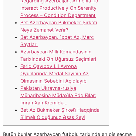
Regarding Azerbaijan, Armenia To
Interact Productively On Serenity
Process – Condition Department
Bet Azerbaycan Bukmeker Şi̇rkəti̇
Nəyə Zəmanət Veri̇r?
Bet Azerbaycan, 1xbet Az, Merc
Saytlari
Azərbaycan Milli Komandasının
Tarixindəki Ən Uğursuz Seçimləri
Fərid Qayıbov Lll Avropa
Oyunlarında Medal Sayının Az
Olmasının Səbəbini Açıqlayıb
Pakistan Ukrayna-rusiya
Müharibəsinə Müdaxi̇lə Edə Bi̇lər:
İmran Xan Kremldə…
Bet Az Bukmeker Şi̇rkəti̇ Haqqinda
Bi̇lməli̇ Olduğunuz Əsas Şey!
Bütün bunlar Azərbaycan futbolu tarixində ən pis seçmə