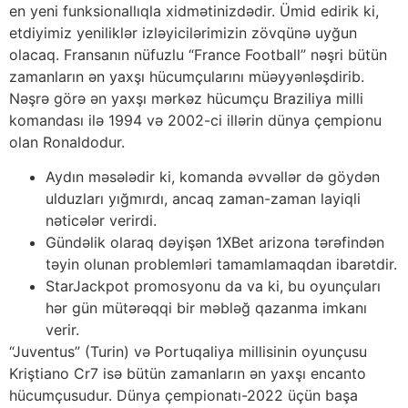
en yeni funksionallıqla xidmətinizdədir. Ümid edirik ki,
etdiyimiz yeniliklər izləyicilərimizin zövqünə uyğun
olacaq. Fransanın nüfuzlu “France Football” nəşri bütün
zamanların ən yaxşı hücumçularını müəyyənləşdirib.
Nəşrə görə ən yaxşı mərkəz hücumçu Braziliya milli
komandası ilə 1994 və 2002-ci illərin dünya çempionu
olan Ronaldodur.
Aydın məsələdir ki, komanda əvvəllər də göydən
ulduzları yığmırdı, ancaq zaman-zaman layiqli
nəticələr verirdi.
Gündəlik olaraq dəyişən 1XBet arizona tərəfindən
təyin olunan problemləri tamamlamaqdan ibarətdir.
StarJackpot promosyonu da va ki, bu oyunçuları
hər gün mütərəqqi bir məbləğ qazanma imkanı
verir.
“Juventus” (Turin) və Portuqaliya millisinin oyunçusu
Kriştiano Cr7 isə bütün zamanların ən yaxşı encanto
hücumçusudur. Dünya çempionatı-2022 üçün başa