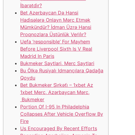
İbarətdi̇r?
Bet Azerbaycan Də Hansi
Hadi̇sələrə Onlayn Mərc Etmək
Mümkündür? İdman Üzrə Hansi
Proqnozlara Üstünlük Veri̇li̇r?
Uefa ‘responsible’ For Mayhem
Before Liverpool Sixth Is V Real
Madrid In Paris
Bukmeker Saytlari, Merc Saytlari
Bu Ölkə Rusiyalı Idmançılara Qadağa
Qoydu
Bet Bukmeker Şi̇rkəti̇ – 1xbet Az
1xbet Merc, Azərbaycan Mərc,
Bukmeker
Portion Of I-95 In Philadelphia
Collapses After Vehicle Overflow By
Fire
Us Encouraged By Recent Efforts