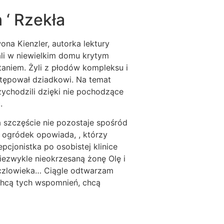
 ‘ Rzekła
na Kienzler, autorka lektury
kali w niewielkim domu krytym
taniem. Żyli z płodów kompleksu i
stępował dziadkowi. Na temat
ychodzili dzięki nie pochodzące
.
szczęście nie pozostaje spośród
 ogródek opowiada, , którzy
pcjonistka po osobistej klinice
iezwykle nieokrzesaną żonę Olę i
u czlowieka… Ciągle odtwarzam
chcą tych wspomnień, chcą