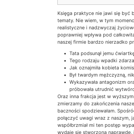
Księga praktyce nie jawi się być
tematy. Nie wiem, w tym momenci
realistyczne i nadzwyczaj życi
poprawniej wpływa pod całkowitą
naszej firmie bardzo nierzadko p
Tata podsunął jemu ćwiartkę
Tego rodzaju wpadki zdarz
Jak oznajmiła kobieta komis
Był twardym mężczyzną, nikt
Wykazywała antagonizm oraz
próbowała utrudnić wytwórc
Oraz inna frakcja jest w wyższym
zmierzamy do zakończenia nasz
baczności spodziewałam. Spośró
połączyć uwagi wraz z naszym, j
współbrzmiał mi ten postęp wyp
wydaje się stworzona naprawdę, 