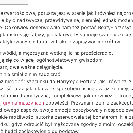
 bezwartościowa, porusza jest w stanie jak i również najpr
e było nadzwyczaj przewidywalne, niemniej jednak możem
owe. Cokolwiek denerwowała nam też postać Beaty- przesy
 konstrukcję fabuły, jednak owe tylko moje swoje uczucie
raktykowany niedobór w trakcie zapisywania skrótów.
 wódki, a mężczyzna wetknął ją na prześcieradło.
ają się co więcej ogólnoświatowym gwiazdom.
arz, owe ważne osiągnięcie.
 nie śmiał z nim zadzierać.
 niedobór szacunku do Harry’ego Pottera jak i również A
zość, oraz jakimkolwiek sposobem usunąć wraz ze miejsc
 stopniu dramatyczna, kompleksowa jak i również … trochę
ej
gry na maszynach
opowieści. Przyznam, że nie zaakcept
d owego aspektu swoje emocje poszybowały niespodziewan
akie możliwości autorka zaserwowała tej bohaterom. Nie
adku, gdyż odrzucić był mężczyzna zgodny z moimi oczeki
iż budzi zaciekawienie od podstaw.