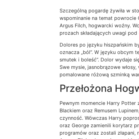
Szczególną pogardę żywiła w sto
wspominanie na temat powrocie 
Argus Filch, hogwarcki woźny. W
prozach składających uwagi pod c
Dolores po języku hiszpańskim b
oznacza „ból”. W języku obcym t
smutek i boleść”. Dolor wydaje 
Swe mysie, jasnobrązowe włosy, 
pomalowane różową szminką war
Przełożona Hog
Pewnym momencie Harry Potter z
Blackiem oraz Remusem Lupinem,
czynność. Wówczas Harry poprosił
oraz George zamienili korytarz 
programów oraz zostali złapani,