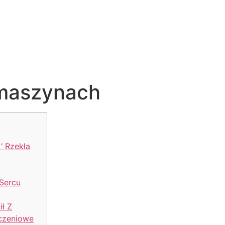
 maszynach
‘ Rzekła
Sercu
ł Z
aczeniowe