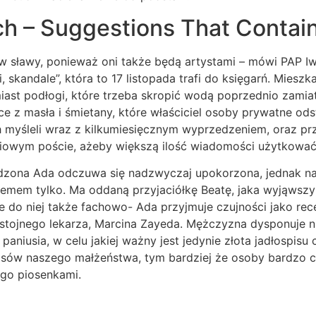
h – Suggestions That Contain
 sławy, ponieważ oni także będą artystami – mówi PAP Iwo
, skandale”, która to 17 listopada trafi do księgarń. Miesz
iast podłogi, które trzeba skropić wodą poprzednio zamia
e z masła i śmietany, które właściciel osoby prywatne od
 myśleli wraz z kilkumiesięcznym wyprzedzeniem, oraz prz
niowym poście, ażeby większą ilość wiadomości użytkować
dzona Ada odczuwa się nadzwyczaj upokorzona, jednak na 
lemem tylko. Ma oddaną przyjaciółkę Beatę, jaka wyjąwszy
 do niej także fachowo- Ada przyjmuje czujności jako rece
ystojnego lekarza, Marcina Zayeda. Mężczyzna dysponuje n
aniusia, w celu jakiej ważny jest jedynie złota jadłospis
asów naszego małżeństwa, tym bardziej że osoby bardzo 
go piosenkami.