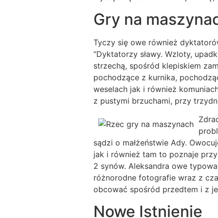
Gry na maszynac
Tyczy się owe również dyktatorów
“Dyktatorzy sławy. Wzloty, upadki
strzechą, spośród klepiskiem zam
pochodzące z kurnika, pochodząc
weselach jak i również komuniach
z pustymi brzuchami, przy trzyd
Zdra
prob
sądzi o małżeństwie Ady. Owocuje
jak i również tam to poznaje prz
2 synów. Aleksandra owe typowa p
różnorodne fotografie wraz z cz
obcować spośród przedtem i z je
Nowe Istnienie