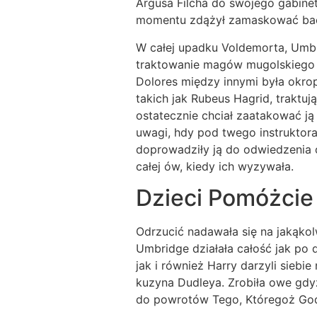
Argusa Filcha do swojego gabinet
momentu zdążył zamaskować bacz
W całej upadku Voldemorta, Umbri
traktowanie magów mugolskiego 
Dolores między innymi była okr
takich jak Rubeus Hagrid, traktu
ostatecznie chciał zaatakować j
uwagi, hdy pod twego instruktor
doprowadziły ją do odwiedzenia 
całej ów, kiedy ich wyzywała.
Dzieci Pomóżcie
Odrzucić nadawała się na jakąkol
Umbridge działała całość jak po d
jak i również Harry darzyli siebi
kuzyna Dudleya. Zrobiła owe gdyż
do powrotów Tego, Któregoż Go