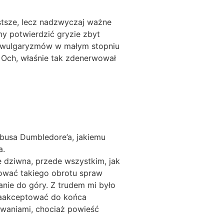
ostsze, lecz nadzwyczaj ważne
y potwierdzić gryzie zbyt
t wulgaryzmów w małym stopniu
.
Och, właśnie tak zdenerwował
lbusa Dumbledore’a, jakiemu
a.
 dziwna, przede wszystkim, jak
ować takiego obrotu spraw
ie do góry. Z trudem mi było
 zaakceptować do końca
waniami, chociaż powieść