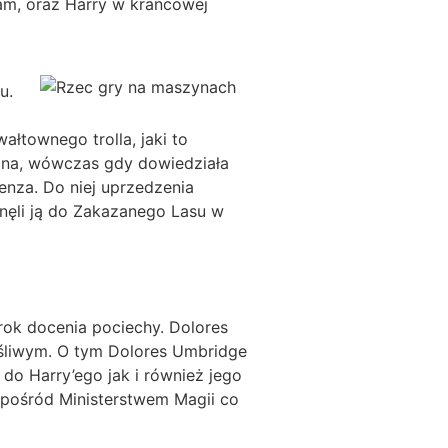
am, oraz Harry w krańcowej
u.
ałtownego trolla, jaki to
żona, wówczas gdy dowiedziała
nza. Do niej uprzedzenia
nęli ją do Zakazanego Lasu w
rok docenia pociechy. Dolores
zęśliwym. O tym Dolores Umbridge
 do Harry’ego jak i również jego
spośród Ministerstwem Magii co