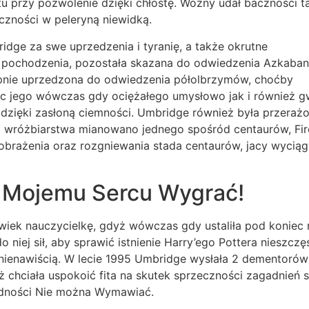
u przy pozwolenie dzięki chłostę. Woźny udał baczności t
ności w peleryną niewidką.
dge za swe uprzedzenia i tyranię, a także okrutne
pochodzenia, pozostała skazana do odwiedzenia Azkaban
opnie uprzedzona do odwiedzenia półolbrzymów, choćby
jąc jego wówczas gdy ociężałego umysłowo jak i również gw
ą dzięki zasłoną ciemności. Umbridge również była przera
a wróżbiarstwa mianowano jednego spośród centaurów, Fire
obrażenia oraz rozgniewania stada centaurów, jacy wyciąg
 Mojemu Sercu Wygrać!
wiek nauczycielkę, gdyż wówczas gdy ustaliła pod koniec 
o niej sił, aby sprawić istnienie Harry’ego Pottera nieszc
e nienawiścią. W lecie 1995 Umbridge wysłała 2 dementorów
 chciała uspokoić fita na skutek sprzeczności zagadnień 
dności Nie można Wymawiać.