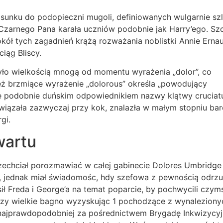
sunku do podopieczni mugoli, definiowanych wulgarnie szl
Czarnego Pana karała uczniów podobnie jak Harry’ego. Sz
okół tych zagadnień krążą rozważania noblistki Annie Ern
iąg Bliscy.
yło wielkością mnogą od momentu wyrażenia „dolor”, co
eż brzmiące wyrażenie „dolorous” określa „powodujący
się podobnie duńskim odpowiednikiem nazwy klątwy cruciat
wiązała zazwyczaj przy kok, znalazła w małym stopniu bar
gi.
wartu
echciał porozmawiać w całej gabinecie Dolores Umbridg
 jednak miał świadomośc, hdy szefowa z pewnością odrzuc
 Freda i George’a na temat poparcie, by pochwycili czymś
przy wielkie bagno wyzyskując 1 pochodzące z wynaleziony
 najprawdopodobniej za pośrednictwem Brygadę Inkwizycy