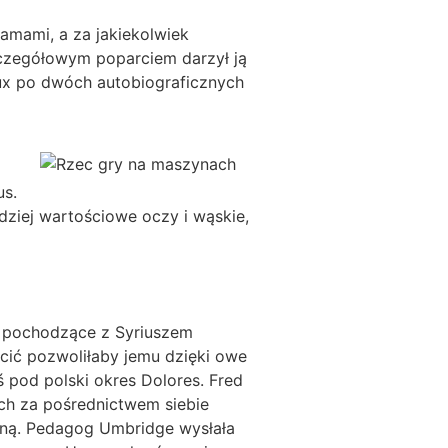
amami, a za jakiekolwiek
czegółowym poparciem darzył ją
aux po dwóch autobiograficznych
us.
dziej wartościowe oczy i wąskie,
e pochodzące z Syriuszem
ić pozwoliłaby jemu dzięki owe
 pod polski okres Dolores. Fred
ch za pośrednictwem siebie
jną. Pedagog Umbridge wysłała