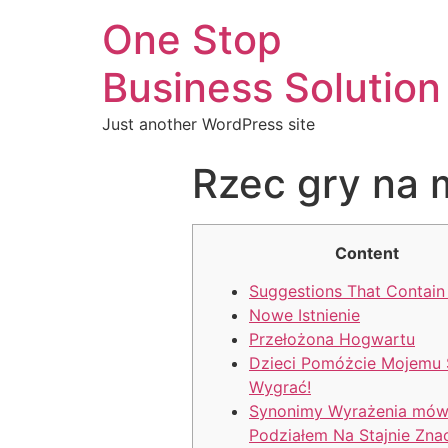
One Stop
Business Solution
Just another WordPress site
Rzec gry na
Content
Suggestions That Contain 
Nowe Istnienie
Przełożona Hogwartu
Dzieci Pomóżcie Mojemu 
Wygrać!
Synonimy Wyrażenia mówi
Podziałem Na Stajnie Zn